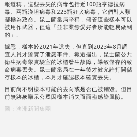
報道稱，這些丟失的病毒包括近100瓶亨德拉病
毒、兩瓶漢坦病毒和223瓶狂犬病毒，它們對人類
都極為致命。昆士蘭當局堅稱，儘管這些樣本可以
被用作武器，但這「並非業餘愛好者所能輕易做到
的」。
據悉，樣本於2021年遺失，但直到2023年8月調
查人員才證實了泄露事件。報道指出，昆士蘭公共
衛生病毒學實驗室的冰櫃發生故障，導致儲存的致
命病毒丟失。昆士蘭當局在一年後才被允許打開儲
存樣本的冰櫃，本月才確認樣本確實丟失。
目前尚不明樣本可能的去向或是否已被銷毀。但目
前無跡象顯示公眾因樣本消失而面臨感染風險。
圖：澳洲新聞集團