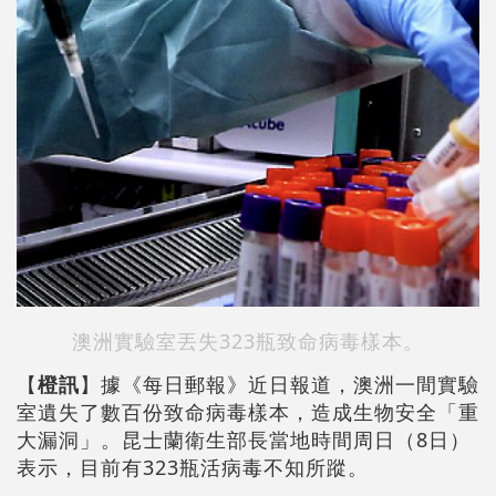
澳洲實驗室丟失323瓶致命病毒樣本。
【
橙訊
】據《每日郵報》近日報道，澳洲一間實驗
室遺失了數百份致命病毒樣本，造成生物安全「重
大漏洞」。昆士蘭衛生部長當地時間周日（8日）
表示，目前有323瓶活病毒不知所蹤。