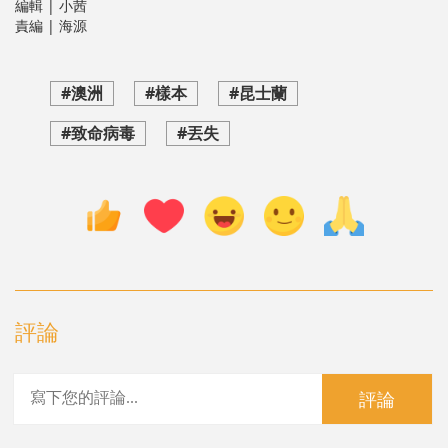
編輯 | 小茜
責編 | 海源
#澳洲
#樣本
#昆士蘭
#致命病毒
#丟失
評論
評論