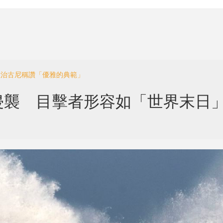
佐治古尼稱讚「優雅的典範」
侵襲 目擊者形容如「世界末日