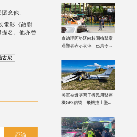
深懷念他。
以電影《敵對
獎提名。他亦曾
​泰總理阿努廷向校園槍擊案
遇難者表示哀悼 已責令展
開調查
治古尼
美軍被爆演習干擾民用醫療
機GPS信號 飛機撞山墜毀
致4死
評論