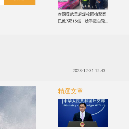
泰國暖武里府爆校園槍擊案
已致7死15傷 槍手疑自殺
身亡
」
2023-12-31 12:43
精選文章