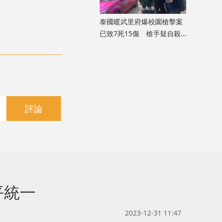
泰國暖武里府爆校園槍擊案
已致7死15傷 槍手疑自殺
身亡
評論
平統一
2023-12-31 11:47