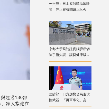
外交部：日本應傾聽民眾呼
聲 停止在核問題上玩火
京都大學醫院證實腦腫瘤切
除手術失誤 誤切健康腦組
織致病患無法自主呼吸
國防部：日方加快發展進攻
參與超過130部
性武器 「再軍事化」妄動
等。家人指他在
是地區和平穩定真正威脅