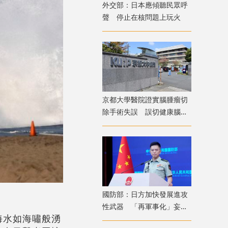
外交部：日本應傾聽民眾呼
聲 停止在核問題上玩火
京都大學醫院證實腦腫瘤切
除手術失誤 誤切健康腦組
織致病患無法自主呼吸
國防部：日方加快發展進攻
性武器 「再軍事化」妄動
海水如海嘯般湧
是地區和平穩定真正威脅