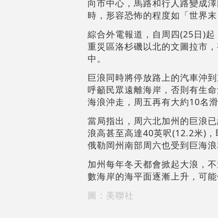
向市中心，馬路和行人路變成澤
時，形容恐怖的程度如「世界末
綜合外電報道，自周四(25日
重災區洛杉磯以北的文圖拉市，
中。
巨浪同時將停放路上的汽車沖到
呼籲民眾遠離海岸，否則有生命
海浪沖走，周五再有大約10名
當局指出，周六北加州的巨浪已
浪高甚至高達40英呎(12.2米)
俄勒岡州南部周六也受到巨海浪和強
加州每年冬天都會掀起大浪，不
數海岸的海平面逐漸上升，可能
圖：美聯社