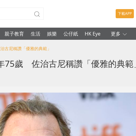
下載APP
親子教育
生活
娛樂
公仔紙
HK Eye
更多
佐治古尼稱讚「優雅的典範」
年75歲 佐治古尼稱讚「優雅的典範