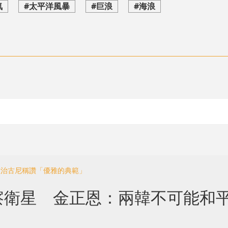
氣
#太平洋風暴
#巨浪
#海浪
佐治古尼稱讚「優雅的典範」
察衛星 金正恩：兩韓不可能和