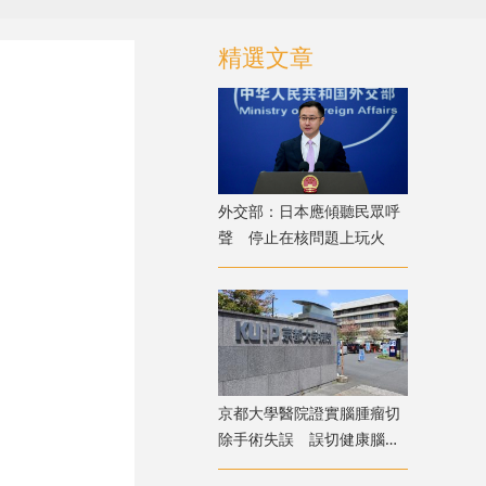
精選文章
外交部：日本應傾聽民眾呼
聲 停止在核問題上玩火
京都大學醫院證實腦腫瘤切
除手術失誤 誤切健康腦組
織致病患無法自主呼吸