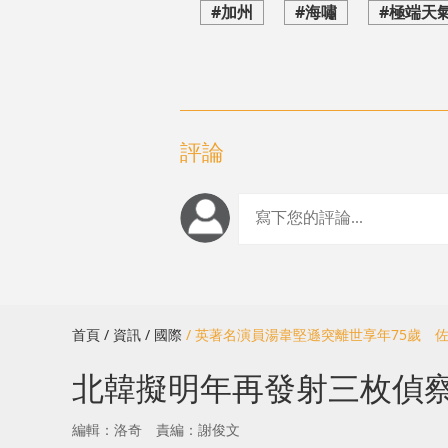
#加州
#海嘯
#極端天
評論
首頁
/ 資訊
/ 國際
/ 英著名演員湯韋堅遜突離世享年75歲 
北韓擬明年再發射三枚偵
編輯：洛奇
責編：謝俊文