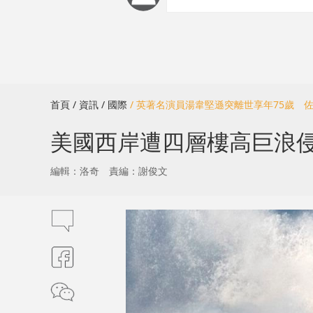
首頁
/ 資訊
/ 國際
/ 英著名演員湯韋堅遜突離世享年75歲 
美國西岸遭四層樓高巨浪
編輯：洛奇
責編：謝俊文