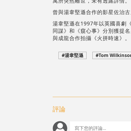
寓所突然離世，未有透露詳情。
曾與湯韋堅遜合作的影星佐治古
湯韋堅遜在1997年以英國喜
同謀》和《窺心事》分別獲提名
與成龍合作拍攝《火拼時速》。
#湯韋堅遜
#Tom Wilkinso
評論