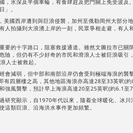
國，水深及半個車輪，有食肆趕及把門關上免受波及
日」。
)起，美國西岸遭到與巨浪侵襲，加州至俄勒岡州大部分
有人拍攝到大浪湧上岸的一刻，民眾爭相走避，有人
重要的十字路口，阻塞救援通道。雖然文圖拉市已關
危險，但仍有不少好奇的市民和滑浪人士被巨浪吸引，
滑浪人士被救起。
經會減弱，但中部和南部沿岸仍會受到極端海浪的襲
，即有四層樓之高，其他地區海浪亦高達28至33英呎(約8
風襲擊，預計早上海浪高達20至25英呎(約6.1至7.
過研究顯示，自1970年代以來，隨着全球暖化、冰川
使這類巨浪、沿海洪水事件更加頻繁。