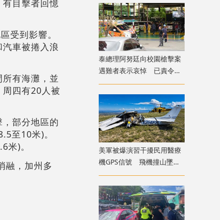
。有目擊者回憶
地區受到影響。
和汽車被捲入浪
​泰總理阿努廷向校園槍擊案
遇難者表示哀悼 已責令展
閉所有海灘，並
開調查
周四有20人被
擊，部分地區的
.5至10米)。
6米)。
美軍被爆演習干擾民用醫療
機GPS信號 飛機撞山墜毀
消融，加州多
致4死