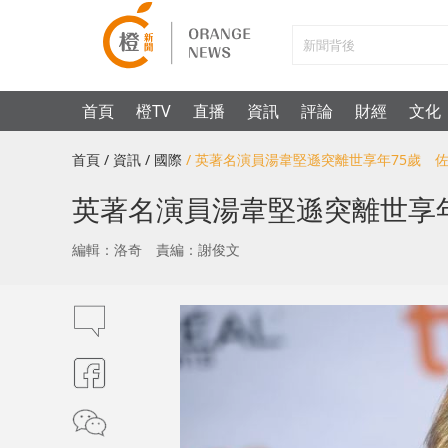
首頁
橙TV
直播
資訊
評論
財經
文化
首頁
/ 資訊
/ 國際
/ 英著名演員湯韋堅遜突離世享年75歲 
英著名演員湯韋堅遜突離世享
編輯：洛奇
責編：謝俊文