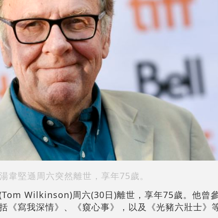
湯韋堅遜周六突然離世，享年75歲。
m Wilkinson)周六(30日)離世，享年75歲。他曾
括《寫我深情》、《窺心事》，以及《光豬六壯士》