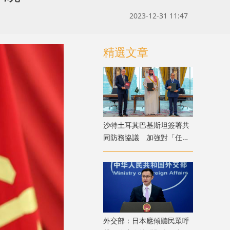
2023-12-31 11:47
精選文章
沙特土耳其巴基斯坦簽署共
同防務協議 加強對「任何
侵略行為」共同威懾
外交部：日本應傾聽民眾呼