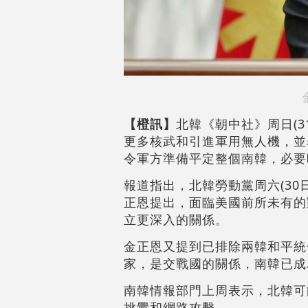
【橙訊】
北韓《朝中社》周日(
更多核武和引進軍用無人機，並
令軍方準備平定整個南韓，必要
報道指出，北韓勞動黨周六(3
正恩提出，面臨美國前所未有的
立更深入的關係。
金正恩又提到已排除兩韓和平統
家，是交戰國的關係，南韓已成
南韓情報部門上周表示，北韓可
挑釁和網路攻擊。