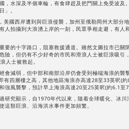
國，水深及半個車輪，有食肆趕及把門關上免受波及
日」。
)起，美國西岸遭到與巨浪侵襲，加州至俄勒岡州大部分
有人拍攝到大浪湧上岸的一刻，民眾爭相走避，有人
重要的十字路口，阻塞救援通道。雖然文圖拉市已關
危險，但仍有不少好奇的市民和滑浪人士被巨浪吸引，
滑浪人士被救起。
經會減弱，但中部和南部沿岸仍會受到極端海浪的襲
，即有四層樓之高，其他地區海浪亦高達28至33英呎(約8
風襲擊，預計早上海浪高達20至25英呎(約6.1至7.
過研究顯示，自1970年代以來，隨着全球暖化、冰川
使這類巨浪、沿海洪水事件更加頻繁。