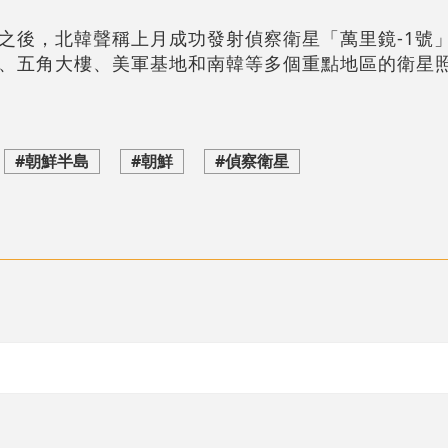
之後，北韓聲稱上月成功發射偵察衛星「萬里鏡-1號
、五角大樓、美軍基地和南韓等多個重點地區的衛星
#朝鮮半島
#朝鮮
#偵察衛星