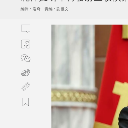
編輯：洛奇
責編：謝俊文