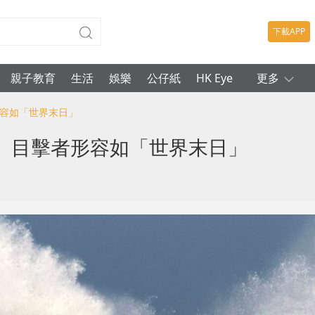
下載APP
親子教育
生活
娛樂
公仔紙
HK Eye
更多
形容如「世界末日」
 目擊者形容如「世界末日」