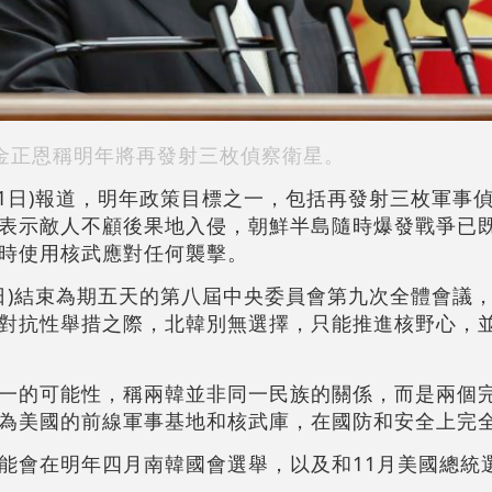
金正恩稱明年將再發射三枚偵察衛星。
31日)報道，明年政策目標之一，包括再發射三枚軍事
表示敵人不顧後果地入侵，朝鮮半島隨時爆發戰爭已
時使用核武應對任何襲擊。
0日)結束為期五天的第八屆中央委員會第九次全體會議
對抗性舉措之際，北韓別無選擇，只能推進核野心，
一的可能性，稱兩韓並非同一民族的關係，而是兩個
為美國的前線軍事基地和核武庫，在國防和安全上完
能會在明年四月南韓國會選舉，以及和11月美國總統