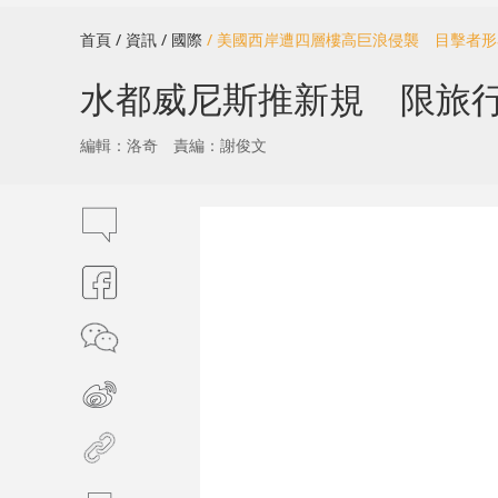
首頁
/ 資訊
/ 國際
/ 美國西岸遭四層樓高巨浪侵襲 目擊者
水都威尼斯推新規 限旅行
編輯：洛奇
責編：謝俊文