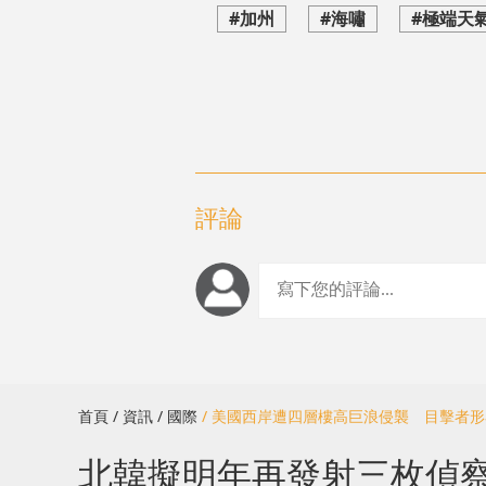
#加州
#海嘯
#極端天
評論
首頁
/ 資訊
/ 國際
/ 美國西岸遭四層樓高巨浪侵襲 目擊者
北韓擬明年再發射三枚偵