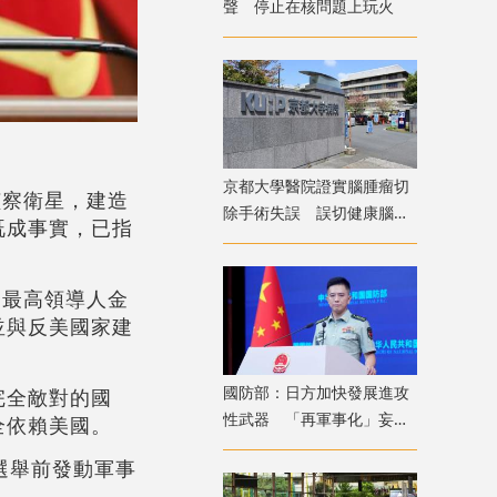
聲 停止在核問題上玩火
京都大學醫院證實腦腫瘤切
偵察衛星，建造
除手術失誤 誤切健康腦組
既成事實，已指
織致病患無法自主呼吸
，最高領導人金
並與反美國家建
國防部：日方加快發展進攻
完全敵對的國
性武器 「再軍事化」妄動
全依賴美國。
是地區和平穩定真正威脅
選舉前發動軍事