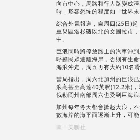
向市中心，馬路和行人路變成澤
時，形容恐怖的程度如「世界末
綜合外電報道，自周四(25日
重災區洛杉磯以北的文圖拉市，
中。
巨浪同時將停放路上的汽車沖到
呼籲民眾遠離海岸，否則有生命
海浪沖走，周五再有大約10名
當局指出，周六北加州的巨浪已
浪高甚至高達40英呎(12.2米)
俄勒岡州南部周六也受到巨海浪和強
加州每年冬天都會掀起大浪，不
數海岸的海平面逐漸上升，可能
圖：美聯社