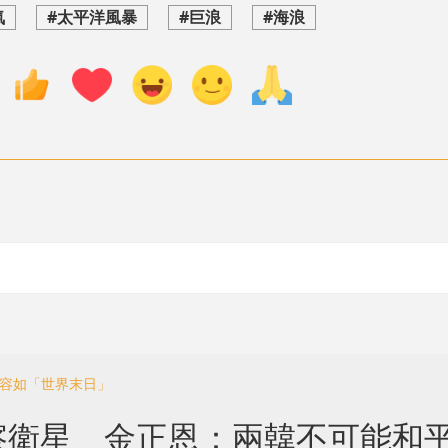
氣
#太平洋風暴
#巨浪
#海浪
形容如「世界末日」
察衛星 金正恩：兩韓不可能和