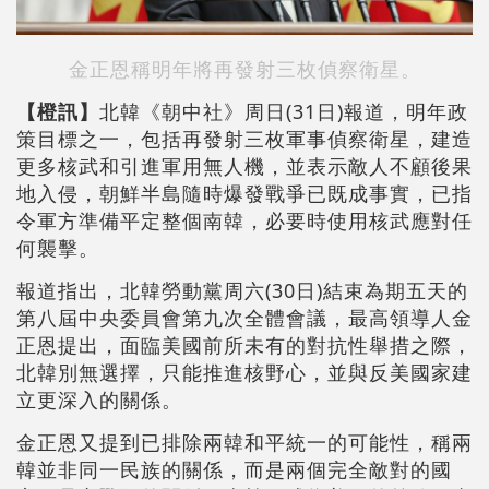
金正恩稱明年將再發射三枚偵察衛星。
【橙訊】
北韓《朝中社》周日(31日)報道，明年政
策目標之一，包括再發射三枚軍事偵察衛星，建造
更多核武和引進軍用無人機，並表示敵人不顧後果
地入侵，朝鮮半島隨時爆發戰爭已既成事實，已指
令軍方準備平定整個南韓，必要時使用核武應對任
何襲擊。
報道指出，北韓勞動黨周六(30日)結束為期五天的
第八屆中央委員會第九次全體會議，最高領導人金
正恩提出，面臨美國前所未有的對抗性舉措之際，
北韓別無選擇，只能推進核野心，並與反美國家建
立更深入的關係。
金正恩又提到已排除兩韓和平統一的可能性，稱兩
韓並非同一民族的關係，而是兩個完全敵對的國