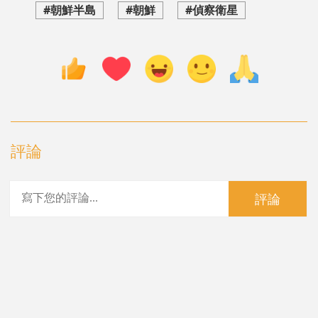
#朝鮮半島
#朝鮮
#偵察衛星
評論
評論