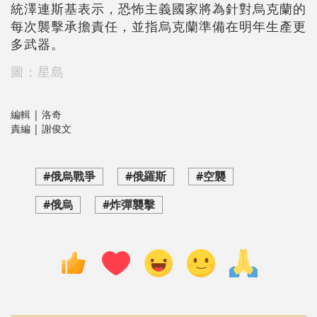
統澤連斯基表示，恐怖主義國家將為針對烏克蘭的
每次襲擊承擔責任，並指烏克蘭準備在明年生產更
多武器。
圖：星島
編輯 | 洛奇
責編 | 謝俊文
#俄烏戰爭
#俄羅斯
#空襲
#俄烏
#炸彈襲擊