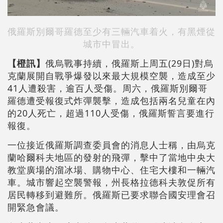
俄羅斯別爾哥羅德至少有三輛汽車着火，有黑煙從
城市中冒出。
【橙訊】
俄烏戰事持續，俄羅斯上周五(29日)對烏
克蘭展開自戰爭爆發以來最大規模空襲，造成至少
41人遭殺害，逾百人受傷。周六，俄羅斯別爾哥
羅德遭受報復式炸彈襲擊，造成包括兩名兒童在內
的20人死亡，超過110人受傷，俄羅斯誓言要進行
報復。
一位接近俄羅斯調查委員會的消息人士稱，由烏克
蘭哈爾科夫地區的發射的飛彈，擊中了當地中央大
教堂廣場的溜冰場、購物中心、住宅大樓和一輛汽
車。城市響起空襲警報，州長格拉德科夫敦促所有
居民轉移到避難所。俄羅斯已要求聯合國安理會召
開緊急會議。