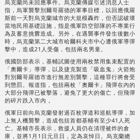
烏克蘭尚未回應事件。烏克蘭傳媒引述消息人士
指，烏軍襲擊別爾哥羅德的軍事目標，以回應俄羅
斯前一天對烏克蘭城市的大規模轟炸，但否認破壞
當地民用基礎設施，指是俄軍防空部隊的不專業行
為及蓄意挑釁造成。另外，在遇襲事件發生後數小
時，烏克蘭第二大城市哈爾科夫市中心遭俄軍導彈
擊中，造成21人受傷，包括兩名男童。
俄國防部表示，基輔試圖使用兩枚禁用集束配置的
「奧爾卡」導彈，以及捷克製造「吸血鬼」火箭炮
對別爾哥羅德市進行無差別襲擊，這種罪行將會受
到懲罰。報道指，包括兩枚「奧爾卡」飛彈在內的
大部分飛彈已被擊落，避免了更大的傷亡，但飛彈
的碎片跌入市內 。
俄軍日前向烏克蘭發射過百枚彈道和巡航導彈，加
上無人機襲擊，造成包括首都基輔有至少41人死
亡。基輔市長表示，救援人員仍在清理被炸的倉
庫，並將1月1日元旦日，定為哀悼日。烏克蘭總