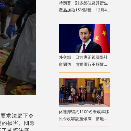
特朗普：對多晶硅及其衍生
產品加徵15%關稅 12月4
日起生效
外交部：日方應正視國際社
會關切 切實履行不擴散核
武器的國際法義務
​休達滯留約1100名未成年移
，要求法庭下令
民令收容設施爆滿 當地冀
補的損害。國際
移送西班牙本土
低了國際法庭。