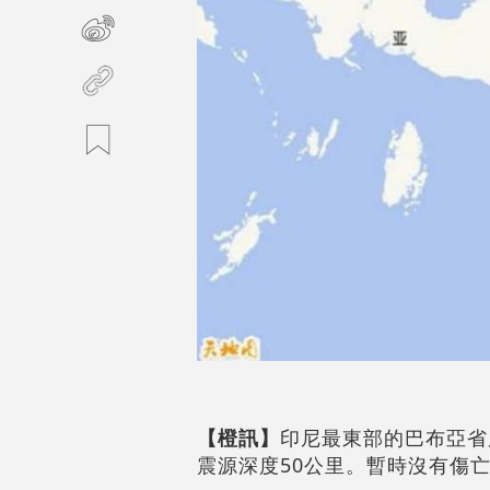
【橙訊】
印尼最東部的巴布亞省周
震源深度50公里。暫時沒有傷