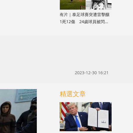
有片｜泰足球賽突遭雷擊釀
1死12傷 24歲球員被閃電
劈中亡
2023-12-30 16:21
精選文章