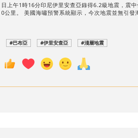
1日上午1時16分印尼伊里安查亞錄得6.2級地震，震
10公里。 美國海嘯預警系統顯示，今次地震並無引發
#巴布亞
#伊里安查亞
#淺層地震