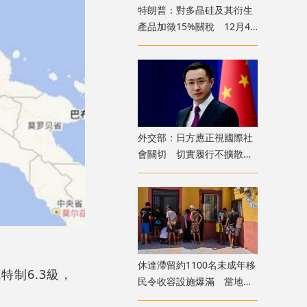
特朗普：對多晶硅及其衍生
產品加徵15%關稅 12月4
日起生效
外交部：日方應正視國際社
會關切 切實履行不擴散核
武器的國際法義務
​休達滯留約1100名未成年移
特制6.3級，
民令收容設施爆滿 當地冀
移送西班牙本土