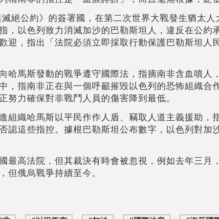
種族滅絕公約》的簽署國，在第二次世界大戰發生猶太人
指，以色列致力消滅加沙的巴勒斯坦人，違反在公約
歡迎，指出「法院必須立即採取行動保護巴勒斯坦人
向哈馬斯發動的戰爭遵守國際法，指摘南非含血噴人
中，指南非正在與一個呼籲摧毀以色列的恐怖組織合
正努力確保對非戰鬥人員的傷害降到最低。
進組織哈馬斯以平民作作人盾、竊取人道主義援助，
否認這些指控。據根巴勒斯坦公布數字，以色列對加
國最高法院，但其裁決有時會被忽視，例如去年三月
，但俄烏戰爭持續至今。