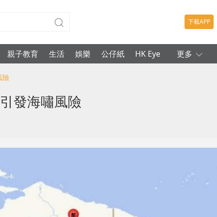
下載APP
親子教育
生活
娛樂
公仔紙
HK Eye
更多
風險
未引發海嘯風險