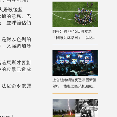
大屠殺後起
承擔的意務。巴
民，並呼籲佔領
​阿根廷將7月15日設立為
「國家足球隊日」 以紀念
，是對以色列的
世盃挫英格蘭
作，又強調加沙
指哈馬斯才要對
沙的攻擊已造成
上合組織網絡反恐演習新疆
，法庭命令俄羅
舉行 模擬國際恐怖組織策
劃實施恐襲等情形