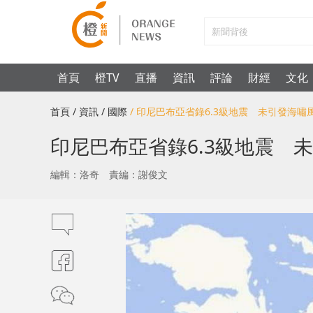
首頁
橙TV
直播
資訊
評論
財經
文化
首頁
/ 資訊
/ 國際
/ 印尼巴布亞省錄6.3級地震 未引發海嘯
印尼巴布亞省錄6.3級地震 
編輯：洛奇
責編：謝俊文