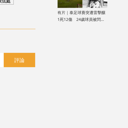
際法庭
有片｜泰足球賽突遭雷擊釀
1死12傷 24歲球員被閃電
劈中亡
評論