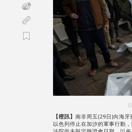
【橙訊】
南非周五(29日)向
以色列停止在加沙的軍事行動，
法院尚未敲定聽證會日期。以色