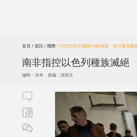
首頁
/ 資訊
/ 國際
/ 印尼巴布亞省錄6.3級地震 未引發海嘯
南非指控以色列種族滅絕
編輯：洛奇
責編：謝俊文