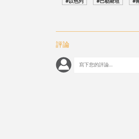
#以色列
#巴勒斯坦
#
評論