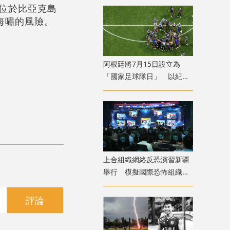
中位於比亞克島
海嘯的風險。
​阿根廷將7月15日設立為
「國家足球隊日」 以紀念
世盃挫英格蘭
上合組織網絡反恐演習新疆
舉行 模擬國際恐怖組織策
劃實施恐襲等情形
評論