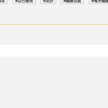
南非
#以巴衝突
#加沙
#國際法庭
#海牙國