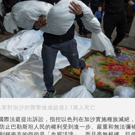
以軍對加沙的襲擊做成超過2.1萬人死亡
海牙國際法庭提出訴訟，指控以色列在加沙實施種族滅絕
防止巴勒斯坦人民的權利受到進一步、嚴重和無法彌
列稱南非的指控是「血腥誹謗」，而且毫無根據，貶