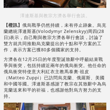
澤連斯基與教宗方濟各舉行會談。
【橙訊】
俄烏戰爭仍然持續，未有停止跡象。烏克
蘭總統澤連斯基(Volodymyr Zelenskyy)周四(28
日)表示，自己剛與教宗方濟各舉行會談，討論了
雙方就共同推動烏克蘭提出的十點和平方案的工
作，表示方案已獲80多個國家的支持。
方濟各在12月25日的年度聖誕致辭中呼籲結束戰
爭與衝突，包括持續近兩年的俄烏衝突。他任命的
俄烏衝突特使意大利紅衣主教馬泰奧·祖皮
（Matteo Zuppi）已訪問烏克蘭、俄羅斯、美國
和中國等國。澤連斯基感謝了教宗在其致辭中為烏
克蘭送來和平的祈福，也感謝他對烏方努力的支
持。