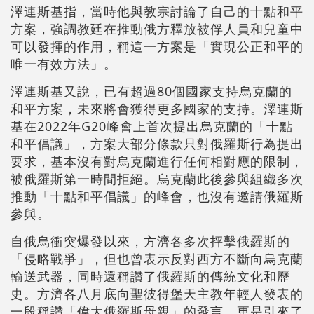
澤連斯基指，當時他與教宗討論了自己的十點和平
方案，強調教廷在推動俄方釋放被俘人員和兒童中
可以發揮的作用，稱這一方案是「實現公正和平的
唯一有效方法」。
澤連斯基又說，已有超過80個國家支持烏克蘭的
和平方案，未來將會獲得更多國家的支持。澤連斯
基在2022年G20峰會上首次提出烏克蘭的「十點
和平倡議」，方案大部分條款只對俄羅斯行為提出
要求，基本沒有對烏克蘭進行任何相對應的限制，
被俄羅斯第一時間拒絕。烏克蘭此後參與組織多次
推動「十點和平倡議」的峰會，也沒有邀請俄羅斯
參與。
自俄烏衝突爆發以來，方濟各多次抨擊俄羅斯的
「侵略戰爭」，但也曾表示反對西方不斷向烏克蘭
輸送武器，同時還稱讚了俄羅斯的傳統文化和歷
史。方濟各八月底向聖彼得堡天主教年輕人發表的
一段稱讚「偉大俄羅斯母親」的發言，更是引來了