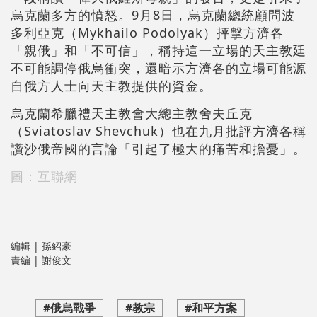
烏克蘭多方的憤怒。9月8日，烏克蘭總統顧問波
多利亞克（Mykhailo Podolyak）抨擊方濟各
「親俄」和「不可信」，稱持這一立場的天主教廷
不可能調停俄烏衝突，還暗示方濟各的立場可能源
自俄方人士向天主教提供的資金。
烏克蘭希臘禮天主教會大總主教舍夫丘克
（Sviatoslav Shevchuk）也在九月批評方濟各稱
讚沙俄帝國的言論「引起了極大的痛苦和擔憂」。
圖：互聯網
編輯 | 孫紹豪
責編 | 謝俊文
#俄烏戰爭
#教宗
#和平方案