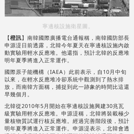
寧邊核設施衛星圖。
【
橙訊
】南韓國際廣播電台通報稱，南韓國防部長
申源湜日前透露，北韓今年夏天在寧邊核設施內啟
動實驗用輕水反應堆。他還指，預計北韓的反應堆
明年夏季將進入正常運作。
國際原子能機構（IAEA）此前表示，自10月中旬
以來，在輕水反應堆冷卻系統中觀測到了熱水排
放，而南韓方面稱，捕捉到此一跡象的時間比這還
早幾個月。
北韓從2010年5月開始在寧邊核設施興建30兆瓦
級實驗用輕水反應堆。申源湜稱，北韓將裝載極少
量核物質試運行核反應堆。經過完善階段後，預計
明年夏季將進入正常運作。申源湜表示，北韓會透