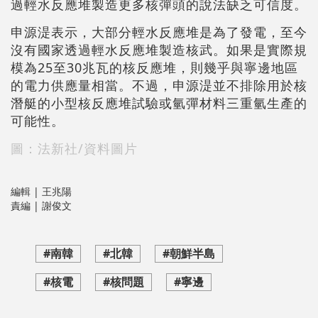
過輕水反應堆製造更多核彈頭的說法缺乏可信度。
申源湜表示，大部分輕水反應堆是為了發電，至今
沒有國家透過輕水反應堆製造核武。如果是實際規
模為25至30兆瓦的核反應堆，則幾乎與寧邊地區
的電力供應量相當。不過，申源湜並不排除用於核
潛艇的小型核反應堆試驗或氫彈材料三重氫生產的
可能性。
圖：法新社/資料圖片
編輯 | 王兆陽
責編 | 謝俊文
#南韓
#北韓
#朝鮮半島
#核電
#核問題
#寧邊