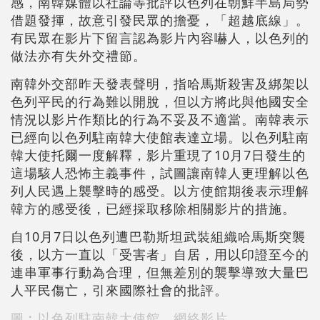
感，南韓媒體以社論等批評以色列在朝鮮半島局勢
借題發揮，故意引發民眾的擔憂，「超越底線」。
有民眾在影片下留言認為影片內容嚇人，以色列的
做法亦有失外交禮節。
南韓外交部昨天發表聲明，指哈馬斯殺害及綁架以
色列平民的行為難以開脫，但以方將此與他國安全
情況以影片作類比的行為不妥及不適當。南韓表示
已經向以色列駐南韓大使館表達立場。以色列駐南
韓大使托爾一度解釋，影片重現了10月7日發生的
這場駭人恐怖主義事件，試圖讓南韓人更理解以色
列人民遇上襲擊時的感受。以方使館期後表示理解
韓方的感受後，已經採取移除相關影片的措施。
自10月7日以色列遭巴勒斯坦武裝組織哈馬斯突襲
後，以方一直以「受害者」自居，用以印證至今的
連串軍事行動為合理，但無差別的襲擊導致大量巴
人平民傷亡，引來國際社會的批評。
圖︰以色列駐南韓大使館、網絡影片