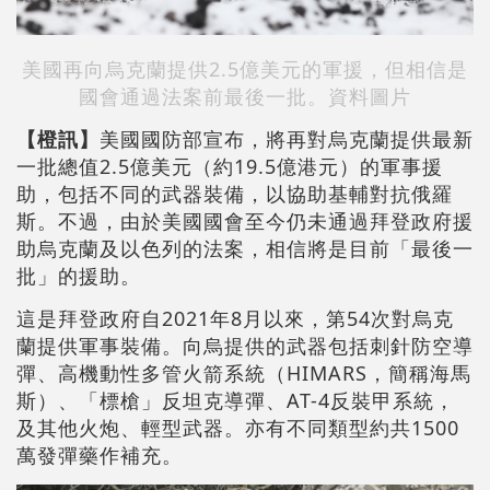
美國再向烏克蘭提供2.5億美元的軍援，但相信是
國會通過法案前最後一批。資料圖片
【橙訊】
美國國防部宣布，將再對烏克蘭提供最新
一批總值2.5億美元（約19.5億港元）的軍事援
助，包括不同的武器裝備，以協助基輔對抗俄羅
斯。不過，由於美國國會至今仍未通過拜登政府援
助烏克蘭及以色列的法案，相信將是目前「最後一
批」的援助。
這是拜登政府自2021年8月以來，第54次對烏克
蘭提供軍事裝備。向烏提供的武器包括刺針防空導
彈、高機動性多管火箭系統（HIMARS，簡稱海馬
斯）、「標槍」反坦克導彈、AT-4反裝甲系統，
及其他火炮、輕型武器。亦有不同類型約共1500
萬發彈藥作補充。