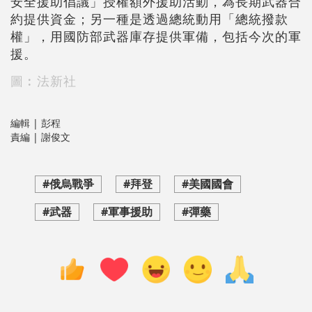
安全援助倡議」授權額外援助活動，為長期武器合
約提供資金；另一種是透過總統動用「總統撥款
權」，用國防部武器庫存提供軍備，包括今次的軍
援。
圖︰法新社
編輯 | 彭程
責編 | 謝俊文
#俄烏戰爭
#拜登
#美國國會
#武器
#軍事援助
#彈藥