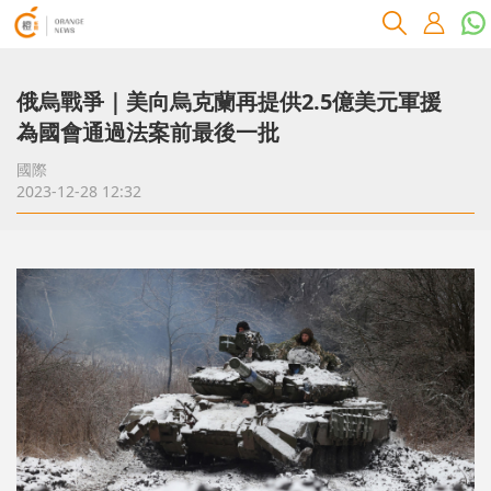
俄烏戰爭｜美向烏克蘭再提供2.5億美元軍援
為國會通過法案前最後一批
國際
2023-12-28 12:32