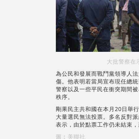
大批警察在
為公民和發展而戰鬥黨領導人法
傷。他表明若當局宣布現任總統
警察以及一些平民在衝突期間被
秩序。
剛果民主共和國在本月20日舉
大量選民無法投票。多名反對派
表示，由於點票工作仍未結束，
圖︰美聯社