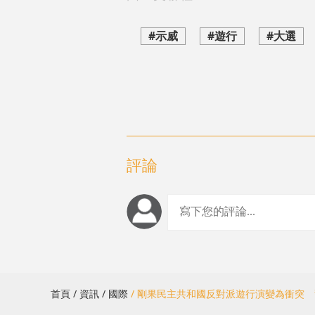
#示威
#遊行
#大選
評論
首頁
/ 資訊
/ 國際
/ 剛果民主共和國反對派遊行演變為衝突