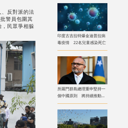
人、反對派的法
大批警員包圍其
胎，民眾爭相躲
印度古吉拉特爆金迪普拉病
毒疫情 22名兒童感染死亡
​所羅門群島總理重申堅持一
個中國原則 將持續推動中
所友好合作