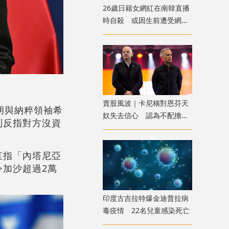
26歲日籍女網紅在南韓直播
時自殺 或因生前遭受網
暴 警方介入調查
賣股風波｜卡尼稱對恩芬天
胡與納粹領袖希
奴失去信心 認為不配擔任
則反指對方沒資
FIFA領導人職位
直指「內塔尼亞
加沙超過2萬
印度古吉拉特爆金迪普拉病
毒疫情 22名兒童感染死亡