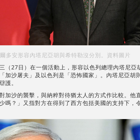
爾多安形容內塔尼亞胡與希特勒沒分別
。資料圖片
三（27日）在一個活動上，形容以色列總理內塔尼亞
「加沙屠夫」及以色列是「恐怖國家」。內塔尼亞胡
辯護。
對加沙的襲擊，與納粹對待猶太人的方式作比較。他
少嗎？」又指對方在得到了西方包括美國的支持下，令