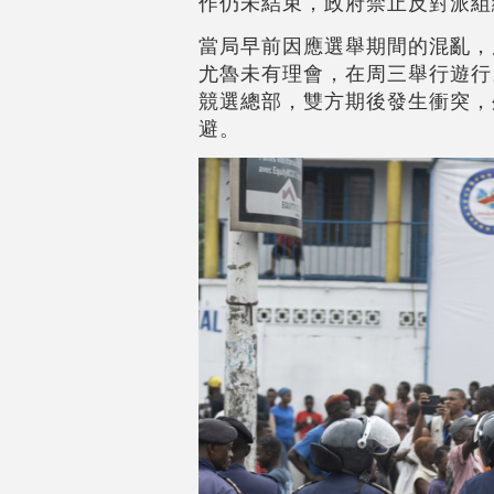
作仍未結束，政府禁止反對派組
當局早前因應選舉期間的混亂，
尤魯未有理會，在周三舉行遊行
競選總部，雙方期後發生衝突，
避。