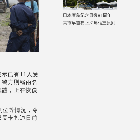
日本廣島紀念原爆81周年
高市早苗稱堅持無核三原則
示已有11人受
。警方則稱兩名
氣體，正在恢復
到位等情況，令
部長卡扎迪日前