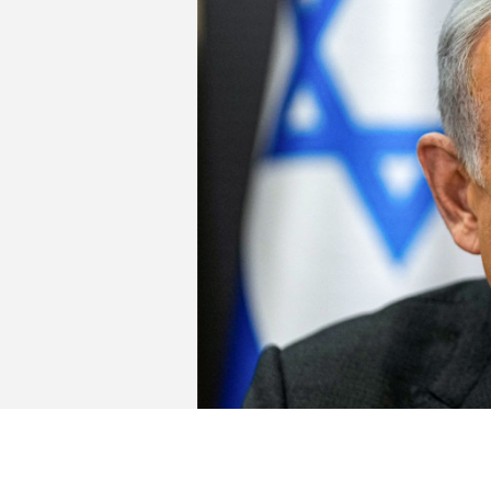
土內塔尼亞