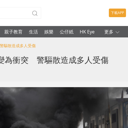
下載APP
親子教育
生活
娛樂
公仔紙
HK Eye
更多
 警驅散造成多人受傷
變為衝突 警驅散造成多人受傷