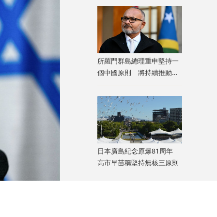
​所羅門群島總理重申堅持一
個中國原則 將持續推動中
所友好合作
日本廣島紀念原爆81周年
高市早苗稱堅持無核三原則