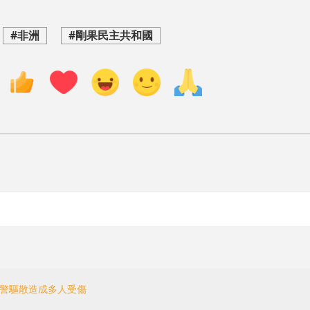
#非洲
#剛果民主共和國
 警驅散造成多人受傷