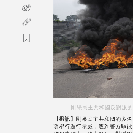
剛果民主共和國反對派的
【橙訊】
剛果民主共和國的多名
薩舉行遊行示威，遭到警方驅散