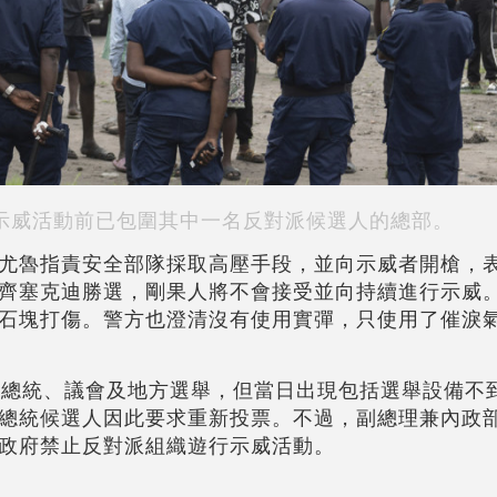
示威活動前已包圍其中一名反對派候選人的總部。
尤魯指責安全部隊採取高壓手段，並向示威者開槍，表
齊塞克迪勝選，剛果人將不會接受並向持續進行示威
石塊打傷。警方也澄清沒有使用實彈，只使用了催淚
行總統、議會及地方選舉，但當日出現包括選舉設備不
總統候選人因此要求重新投票。不過，副總理兼內政
政府禁止反對派組織遊行示威活動。