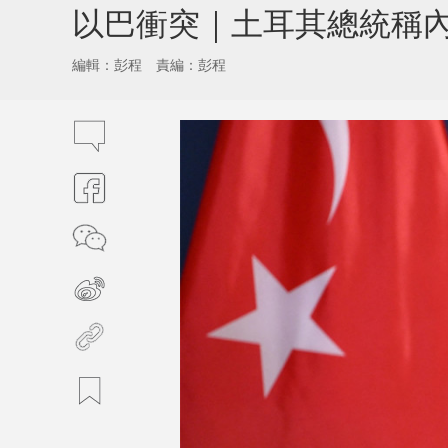
以巴衝突｜土耳其總統稱
編輯：彭程
責編：彭程