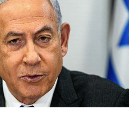
胡則反指對方向庫爾德人實施種族滅絕。資料圖片