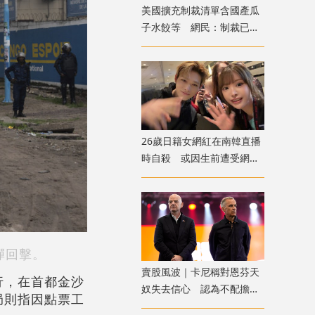
美國擴充制裁清單含國產瓜
子水餃等 網民：制裁已由
「卡脖子」淪為「卡嗓子」
26歲日籍女網紅在南韓直播
時自殺 或因生前遭受網
暴 警方介入調查
彈回擊。
賣股風波｜卡尼稱對恩芬天
行，在首都金沙
奴失去信心 認為不配擔任
局則指因點票工
FIFA領導人職位