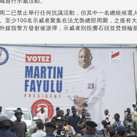
織遊行示威活動。
周二已禁止舉行任何抗議活動，但其中一名總統候選
。至少100名示威者聚集在法尤魯總部周圍，之後有
外媒指警方發射催淚彈，示威者則投擲石頭並焚燒輪