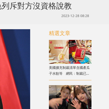
色列斥對方沒資格說教
2023-12-28 08:28
精選文章
美國擴充制裁清單含國產瓜
子水餃等 網民：制裁已由
「卡脖子」淪為「卡嗓子」