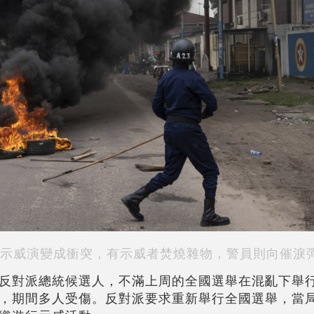
示威演變成衝突，有示威者焚燒雜物，警員則向催淚
反對派總統候選人，不滿上周的全國選舉在混亂下舉
，期間多人受傷。反對派要求重新舉行全國選舉，當