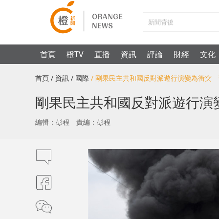
首頁
橙TV
直播
資訊
評論
財經
文化
首頁
/ 資訊
/ 國際
/ 剛果民主共和國反對派遊行演變為衝突
剛果民主共和國反對派遊行演
編輯：彭程
責編：彭程