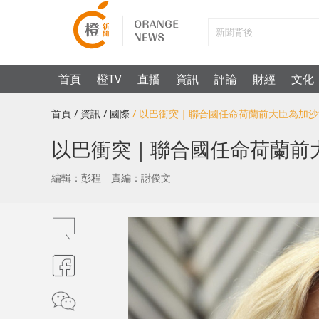
首頁
橙TV
直播
資訊
評論
財經
文化
首頁
/ 資訊
/ 國際
/ 以巴衝突｜聯合國任命荷蘭前大臣為加
以巴衝突｜聯合國任命荷蘭前
編輯：彭程
責編：謝俊文