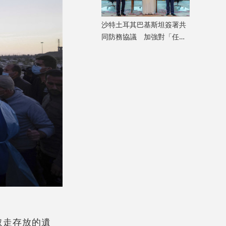
沙特土耳其巴基斯坦簽署共
同防務協議 加強對「任何
侵略行為」共同威懾
取走存放的遺