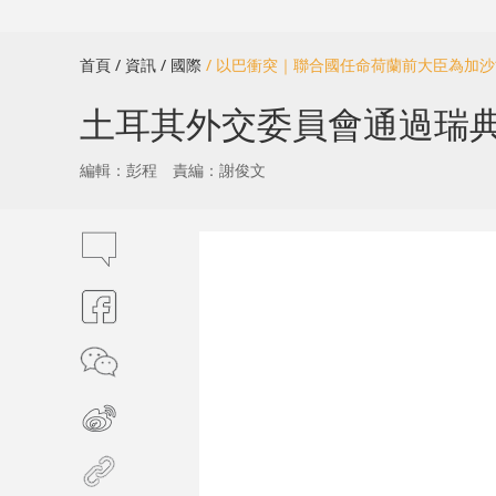
首頁
/ 資訊
/ 國際
/ 以巴衝突｜聯合國任命荷蘭前大臣為加
土耳其外交委員會通過瑞
編輯：彭程
責編：謝俊文