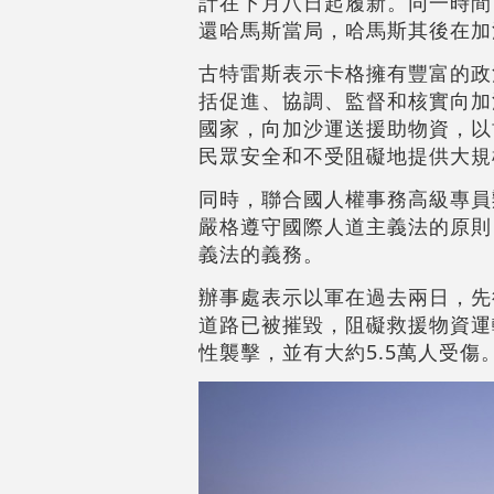
計在下月八日起履新。同一時間
還哈馬斯當局，哈馬斯其後在加
古特雷斯表示卡格擁有豐富的政
括促進、協調、監督和核實向加
國家，向加沙運送援助物資，以
民眾安全和不受阻礙地提供大規
同時，聯合國人權事務高級專員
嚴格遵守國際人道主義法的原則
義法的義務。
辦事處表示以軍在過去兩日，先
道路已被摧毀，阻礙救援物資運
性襲擊，並有大約5.5萬人受傷