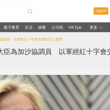
下載APP
親子教育
生活
娛樂
公仔紙
HK Eye
更多
沙協調員 以軍經紅十字會交還80巴人遺體
大臣為加沙協調員 以軍經紅十字會交