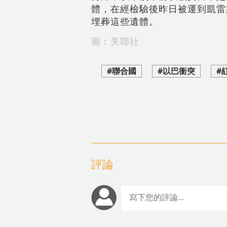
體，在經檢驗後昨日被運到凱雷
埋葬這些遺體。
圖︰美聯社
#聯合國
#以巴衝突
#
評論