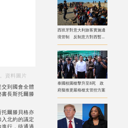
西班牙對意大利旅客實施邊
境管制 反制意方對西暫停
申根
。資料圖片
泰國校園槍擊升至8死 政
提交到國會全體
府擬推更嚴格槍支管控方案
秘書長斯托爾滕
斯托爾滕貝格亦
加入北約的議定
內進行，待通過