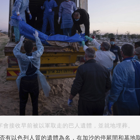
字會接收早前被以軍取走的巴人遺體，並就地埋葬。
否有以色列人質的遺體為名，在加沙的停屍間和墓地