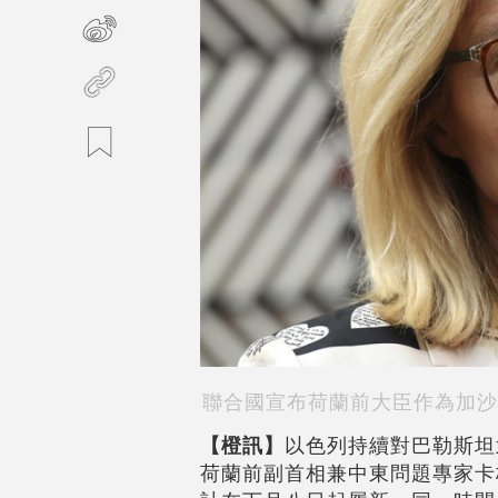
聯合國宣布荷蘭前大臣作為加沙
【橙訊】
以色列持續對巴勒斯坦
荷蘭前副首相兼中東問題專家卡格