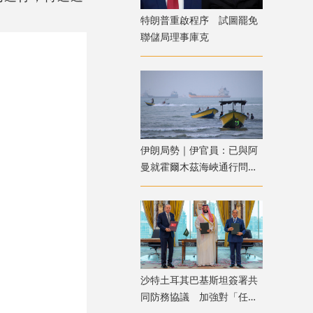
特朗普重啟程序 試圖罷免
聯儲局理事庫克
伊朗局勢｜伊官員：已與阿
曼就霍爾木茲海峽通行問題
明確總體框架
沙特土耳其巴基斯坦簽署共
同防務協議 加強對「任何