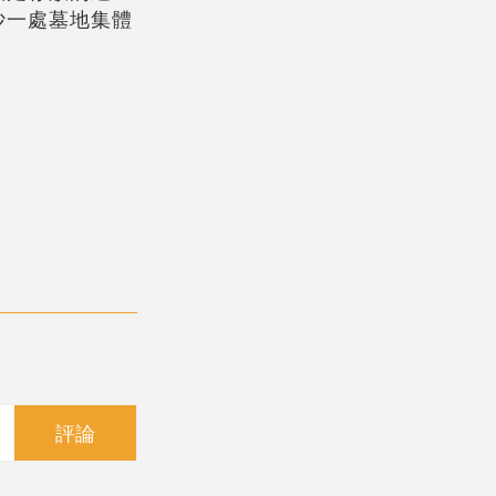
沙一處墓地集體
評論