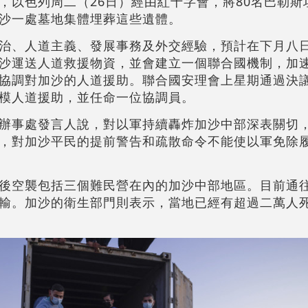
，以色列周二（26日）經由紅十字會，將80名巴勒斯
沙一處墓地集體埋葬這些遺體。
治、人道主義、發展事務及外交經驗，預計在下月八
沙運送人道救援物資，並會建立一個聯合國機制，加
協調對加沙的人道援助。聯合國安理會上星期通過決
模人道援助，並任命一位協調員。
辦事處發言人說，對以軍持續轟炸加沙中部深表關切
，對加沙平民的提前警告和疏散命令不能使以軍免除
後空襲包括三個難民營在內的加沙中部地區。目前通
輸。加沙的衛生部門則表示，當地已經有超過二萬人
。