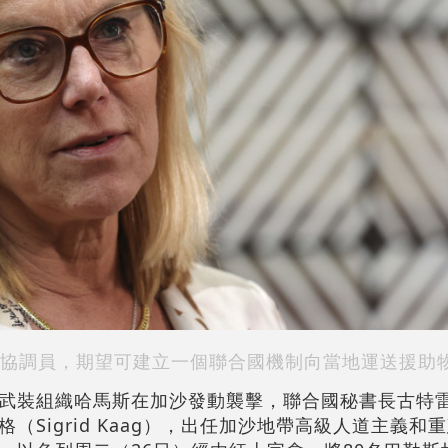
協調員，期望可建立一個聯合國機制向當地運送援助
武裝組織哈馬斯在加沙發動襲擊，聯合國秘書長古特
（Sigrid Kaag），出任加沙地帶高級人道主義和