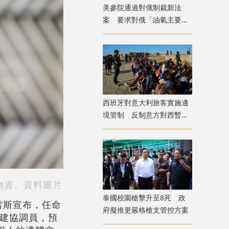
美參院通過對俄制裁新法
案 要求對俄「油氣主要進
口國」徵100%關稅
西班牙對意大利旅客實施邊
境管制 反制意方對西暫停
申根
物資。資料圖片
泰國校園槍擊升至8死 政
雷斯宣布，任命
府擬推更嚴格槍支管控方案
重建協調員，預