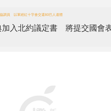
沙協調員 以軍經紅十字會交還80巴人遺體
典加入北約議定書 將提交國會