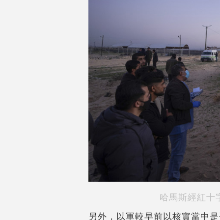
哈馬斯經紅十
另外，以軍較早前以核實當中是