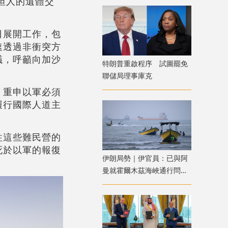
坦人的遺體交
日展開工作，包
速透過非衝突方
議，呼籲向加沙
特朗普重啟程序 試圖罷免
聯儲局理事庫克
，重申以軍必須
履行國際人道主
往這些難民營的
死於以軍的報復
伊朗局勢｜伊官員：已與阿
曼就霍爾木茲海峽通行問題
明確總體框架