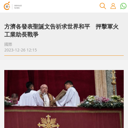
方濟各發表聖誕文告祈求世界和平 抨擊軍火
工業助長戰爭
國際
2023-12-26 12:15