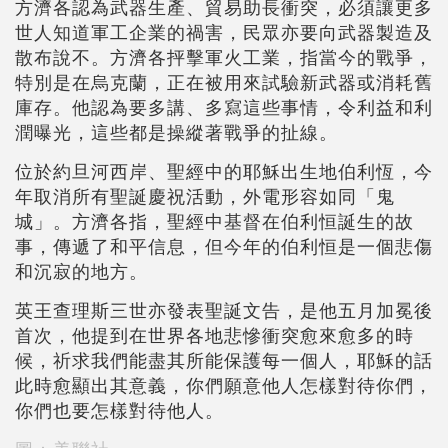
方濟各認為武器生產、貿易助長衝突，必須讓更多
世人知道軍工企業的禍害，民眾亦要向武器製造及
散布說不。方濟各抨擊軍火工業，指當今的戰爭，
特別是在烏克蘭，正在被用來試驗新武器或消耗舊
庫存。他認為要多講、多寫這些事情，令利益和利
潤曝光，這些都是操縱著戰爭的扯線。
位於約旦河西岸、聖經中的耶穌出生地伯利恆，今
年取消所有聖誕慶祝活動，外電形容如同「鬼
城」。方濟各指，聖經中基督在伯利恒誕生的故
事，傳遞了和平信息，但今年的伯利恒是一個悲傷
和沉寂的地方。
英王查理斯三世亦發表聖誕文告，是他五月加冕後
首次，他提到在世界各地悲慘衝突愈來愈多的時
候，祈求我們能盡其所能保護每一個人，耶穌的話
此時愈顯出其意義，你們願意他人怎樣對待你們，
你們也要怎樣對待他人。