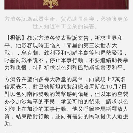
方濟各認為武器生產、貿易助長衝突，必須讓更多
世人知道軍工企業的禍害。
【橙訊】
教宗方濟各發表聖誕文告，祈求世界和
平。他形容現時正陷入「零星的第三次世界大
戰」，烏克蘭、敘利亞和朝鮮半島等地局勢緊張，
呼籲向戰爭說不，停止軍事行動，不要繼續助長暴
力和仇恨，特別祈求以色列和巴勒斯坦實現和平。
方濟各在聖伯多祿大教堂的露台，向廣場上7萬名
信眾表示，對巴勒斯坦武裝組織哈馬斯在10月7日
對以色列南部發動的襲擊感到傷痛，但以軍的空襲
亦令加沙無辜的平民，承受可怕的後果，請求以色
列停止在加沙的軍事行動。他又呼籲哈馬斯釋放人
質，結束敵對行動，並向有需要的民眾提供人道援
助。