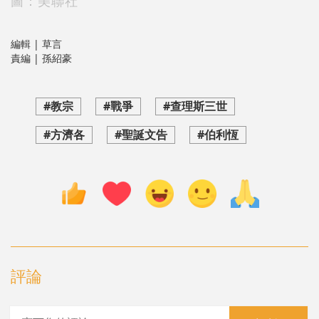
圖：美聯社
編輯 | 草言
責編 | 孫紹豪
#教宗
#戰爭
#查理斯三世
#方濟各
#聖誕文告
#伯利恆
評論