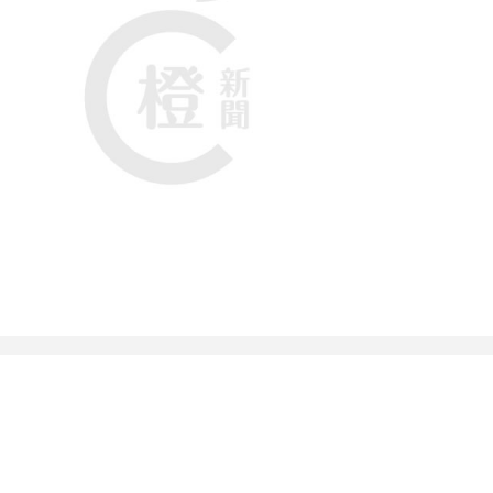
受傷的印尼工人。
午5時30分。事發時，有員工正在維修熔爐、安裝板
氧氣瓶也接連發生爆炸。