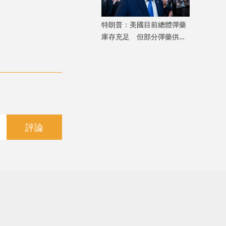
特朗普：美國目前總體彈藥
庫存充足 但部分彈藥供應
「相對緊張」
評論