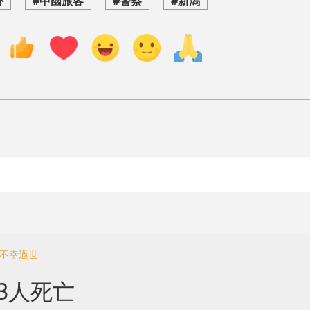
外
#中國旅客
#警察
#新潟
 不幸過世
3人死亡