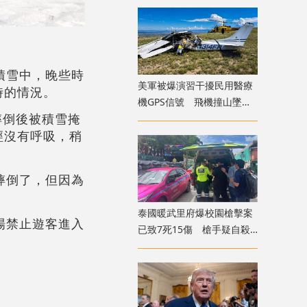
積雪中，晚些時
美軍被爆演習干擾民用醫療
時的情況。
機GPS信號 飛機撞山墜毀
摔倒後被積雪掩
致4死
經沒有呼吸，稍
摔倒了，但因為
泰國暖武里府爆校園槍擊案
場禁止遊客進入
已致7死15傷 槍手疑自殺
身亡