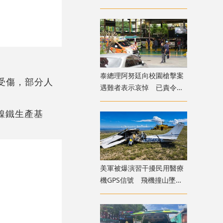
是地區和平穩定真正威脅
​泰總理阿努廷向校園槍擊案
受傷，部分人
遇難者表示哀悼 已責令展
開調查
鎳鐵生產基
美軍被爆演習干擾民用醫療
機GPS信號 飛機撞山墜毀
致4死