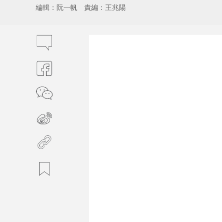
編輯：阮一帆
責編：王兆陽