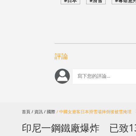
#日本
#滑雪
#奪命意
評論
首頁
/ 資訊
/ 國際
/ 中國女遊客日本滑雪場摔倒後被雪掩埋
印尼一鋼鐵廠爆炸 已致1