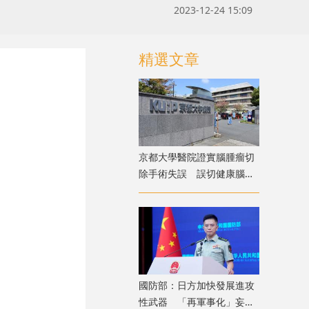
2023-12-24 15:09
精選文章
京都大學醫院證實腦腫瘤切
除手術失誤 誤切健康腦組
織致病患無法自主呼吸
國防部：日方加快發展進攻
性武器 「再軍事化」妄動