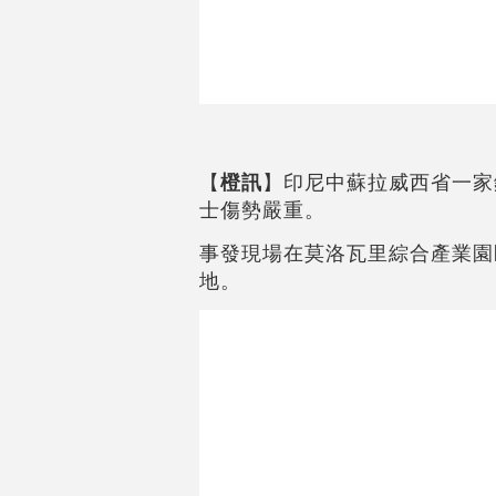
【
橙訊
】印尼中蘇拉威西省一家
士傷勢嚴重。
事發現場在莫洛瓦里綜合產業園
地。