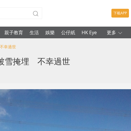
下載APP
親子教育
生活
娛樂
公仔紙
HK Eye
更多
 不幸過世
被雪掩埋 不幸過世