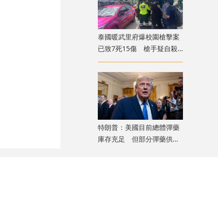
泰國暖武里府爆校園槍擊案
已致7死15傷 槍手疑自殺
身亡
特朗普：美國目前總體彈藥
庫存充足 但部分彈藥供應
「相對緊張」
材。在維修過程