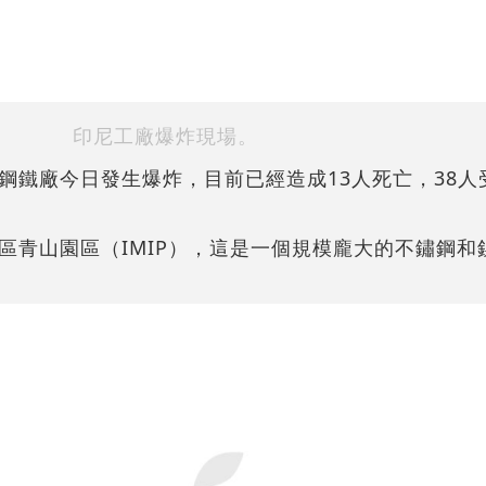
印尼工廠爆炸現場。
鋼鐵廠今日發生爆炸，目前已經造成13人死亡，38人
區青山園區（IMIP），這是一個規模龐大的不鏽鋼和