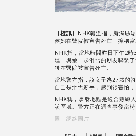
【
橙訊
】NHK報道指，新潟縣
候她在醫院被宣告死亡。據稱當
NHK指，當地時間昨日下午2
埋。與她一起滑雪的朋友聯繫了
後在醫院被宣告死亡。
當地警方指，該女子為27歲的
自己是滑雪新手，感到很害怕，
NHK稱，事發地點是適合熟練
該區域。警方正在調查事發當時
圖：網絡圖片