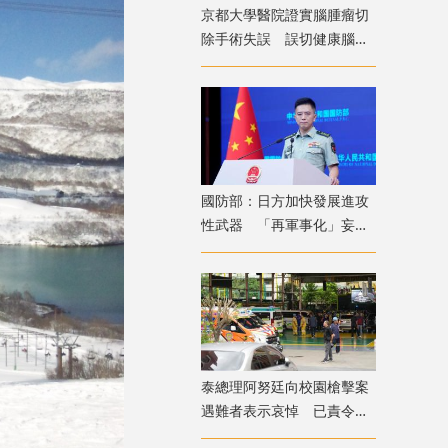
京都大學醫院證實腦腫瘤切
除手術失誤 誤切健康腦組
織致病患無法自主呼吸
國防部：日方加快發展進攻
性武器 「再軍事化」妄動
是地區和平穩定真正威脅
​泰總理阿努廷向校園槍擊案
遇難者表示哀悼 已責令展
開調查