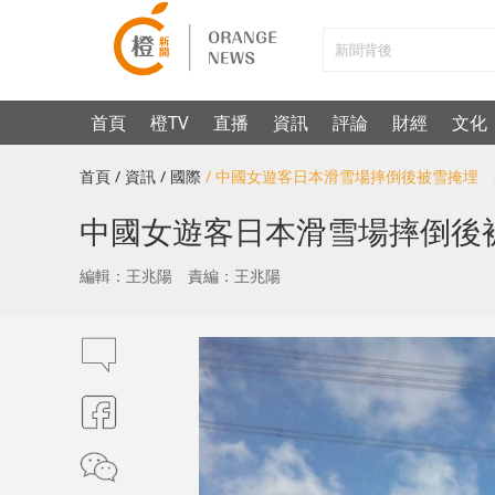
首頁
橙TV
直播
資訊
評論
財經
文化
首頁
/ 資訊
/ 國際
/ 中國女遊客日本滑雪場摔倒後被雪掩埋
中國女遊客日本滑雪場摔倒後
編輯：王兆陽
責編：王兆陽