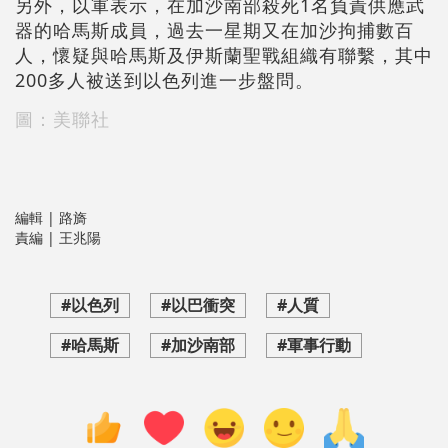
另外，以軍表示，在加沙南部殺死1名負責供應武
器的哈馬斯成員，過去一星期又在加沙拘捕數百
人，懷疑與哈馬斯及伊斯蘭聖戰組織有聯繫，其中
200多人被送到以色列進一步盤問。
圖：美聯社
編輯 | 路旖
責編 | 王兆陽
#以色列
#以巴衝突
#人質
#哈馬斯
#加沙南部
#軍事行動