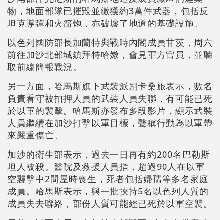
物，地面部隊已摧毀並繳獲約3萬件武器，包括反
坦克導彈和火箭炮，亦破壞了地道的基礎設施。
以色列國防部長加蘭特與戰時內閣成員甘茨，周六
前往加沙北部城鎮拜特哈嫩，會見軍方官員，並聽
取前線簡報戰況。
另一方面，哈馬斯旗下武裝派別卡桑旅表示，數名
負責看守被扣押人員的武裝人員失聯，有可能已死
於以軍的襲擊。哈馬斯亦發布多段影片，顯示武裝
人員繼續在加沙打擊以軍目標，聲稱行動為以軍帶
來嚴重傷亡。
加沙的衛生部表示，過去一日再有約200名巴勒斯
坦人被殺。醫院及救援人員指，超過90人在以軍
空襲擊中2間屋時喪生，死者包括婦孺等多名家庭
成員。哈馬斯表示，與一批挾持5名以色列人質的
成員失去聯絡，部份人質可能經已死於以軍空襲。