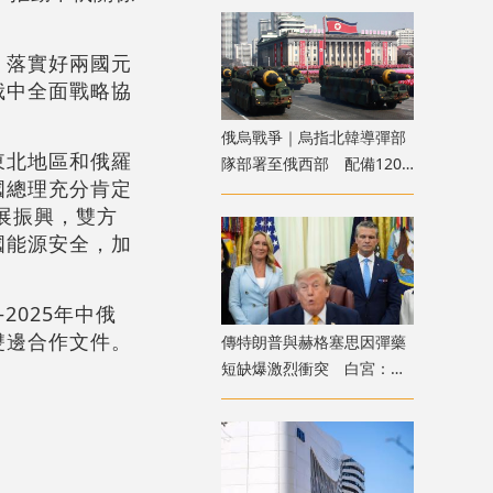
，落實好兩國元
俄中全面戰略協
俄烏戰爭｜烏指北韓導彈部
東北地區和俄羅
隊部署至俄西部 配備120
國總理充分肯定
枚彈道導彈
展振興，雙方
國能源安全，加
2025年中俄
雙邊合作文件。
傳特朗普與赫格塞思因彈藥
短缺爆激烈衝突 白宮：假
新聞