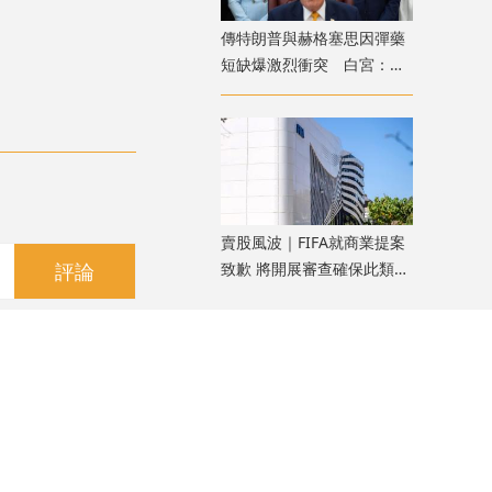
傳特朗普與赫格塞思因彈藥
短缺爆激烈衝突 白宮：假
新聞
​賣股風波｜FIFA就商業提案
致歉 將開展審查確保此類情
評論
況不再發生