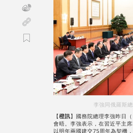
李強同俄羅斯總
【
橙訊
】國務院總理李強昨日（
會晤。李強表示，在習近平主席
以明年兩國建交75周年為契機