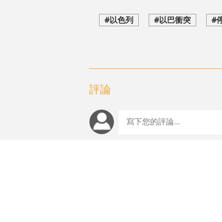
#以色列
#以巴衝突
#
評論
編輯推薦