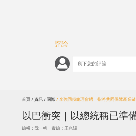
評論
首頁
/ 資訊
/ 國際
/ 李強同俄總理會晤 指將共同保障產業
以巴衝突｜以總統稱已準
編輯：阮一帆
責編：王兆陽