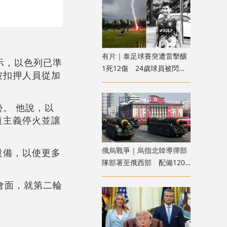
有片｜泰足球賽突遭雷擊釀
示，以色列已準
1死12傷 24歲球員被閃電
被扣押人員從加
劈中亡
。 他說，以
道主義停火並讓
俄烏戰爭｜烏指北韓導彈部
設備，以使更多
隊部署至俄西部 配備120
枚彈道導彈
會面，就第二輪