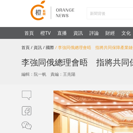
首頁
橙TV
直播
資訊
評論
財經
文化
首頁
/ 資訊
/ 國際
/ 李強同俄總理會晤 指將共同保障產業
李強同俄總理會晤 指將共同
編輯：阮一帆
責編：王兆陽