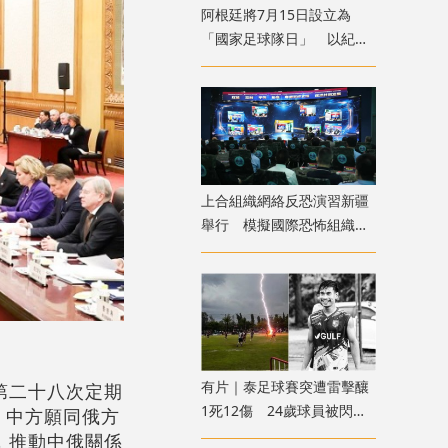
​阿根廷將7月15日設立為
「國家足球隊日」 以紀念
世盃挫英格蘭
上合組織網絡反恐演習新疆
舉行 模擬國際恐怖組織策
劃實施恐襲等情形
有片｜泰足球賽突遭雷擊釀
第二十八次定期
1死12傷 24歲球員被閃電
。中方願同俄方
劈中亡
，推動中俄關係