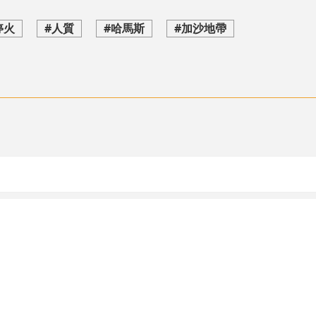
停火
#人質
#哈馬斯
#加沙地帶