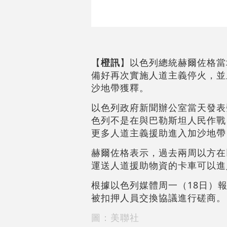
【
橙訊
】以色列總統赫爾佐格當
備好再次實施人道主義停火，並
沙地帶獲釋。
以色列政府新聞辦公室當天發表
色列不是在與巴勒斯坦人民作戰
更多人道主義援助進入加沙地帶
赫爾佐格表示，過去兩周以方在
運送人道援助物資的卡車可以進
根據以色列媒體周一（18日）
被扣押人員交換協議進行磋商。
圖：美聯社