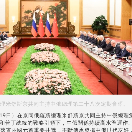
理米舒斯京共同主持中俄總理第二十八次定期會晤。
19日）在京同俄羅斯總理米舒斯京共同主持中俄總理
和普丁總統的戰略引領下，中俄關係持續高水準運作
，落實兩國元首重要共識，不斷傳承發揚中俄世代友好