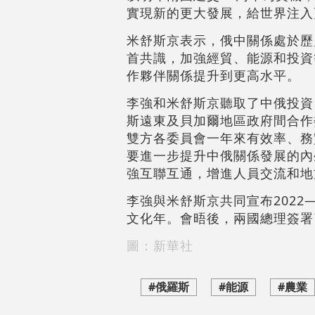
實現新的更大發展，給世界注入
米舒斯京表示，俄中關係處於歷
首共識，加強經貿、能源和投資
作夥伴關係提升到更高水平。
李強和米舒斯京聽取了中俄投資
斯遠東及貝加爾地區政府間合作
雙方各委員會一年來有效率、務
要進一步提升中俄關係發展的內
強互聯互通，增進人員交流和地
李強與米舒斯京共同宣布2022—
文化年。會晤後，兩國總理簽署
圖：新華社
#俄羅斯
#能源
#農業