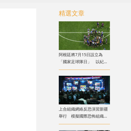
精選文章
​阿根廷將7月15日設立為
「國家足球隊日」 以紀念
世盃挫英格蘭
上合組織網絡反恐演習新疆
舉行 模擬國際恐怖組織策
劃實施恐襲等情形