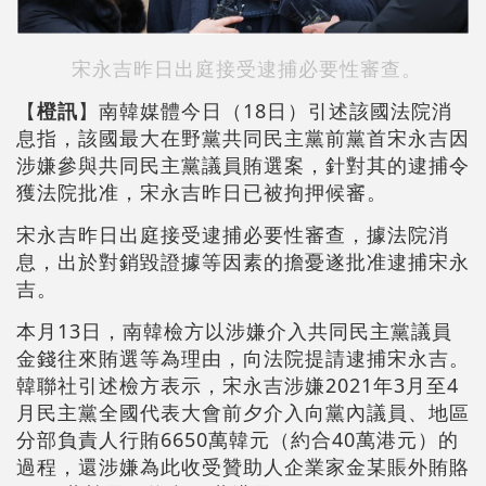
宋永吉昨日出庭接受逮捕必要性審查。
【
橙訊
】南韓媒體今日（18日）引述該國法院消
息指，該國最大在野黨共同民主黨前黨首宋永吉因
涉嫌參與共同民主黨議員賄選案，針對其的逮捕令
獲法院批准，宋永吉昨日已被拘押候審。
宋永吉昨日出庭接受逮捕必要性審查，據法院消
息，出於對銷毀證據等因素的擔憂遂批准逮捕宋永
吉。
本月13日，南韓檢方以涉嫌介入共同民主黨議員
金錢往來賄選等為理由，向法院提請逮捕宋永吉。
韓聯社引述檢方表示，宋永吉涉嫌2021年3月至4
月民主黨全國代表大會前夕介入向黨內議員、地區
分部負責人行賄6650萬韓元（約合40萬港元）的
過程，還涉嫌為此收受贊助人企業家金某賬外賄賂