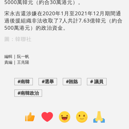
5000萬韓元（約合30萬港元）。
宋永吉還涉嫌在2020年1月至2021年12月期間通
過後援組織非法收取了7人共計7.63億韓元（約合
500萬港元）的政治資金。
圖：韓聯社
編輯 | 阮一帆
責編 | 王兆陽
#南韓
#選舉
#賄賂
# 議員
#南韓政治