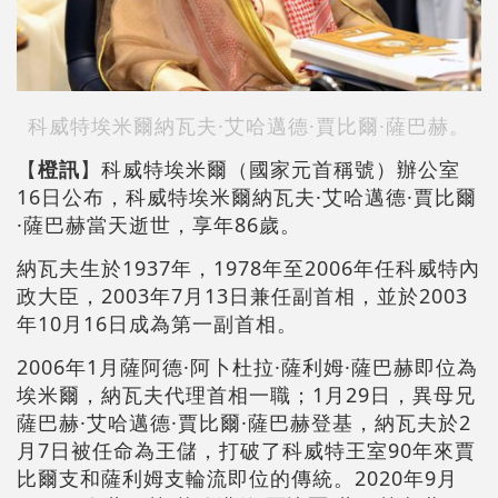
科威特埃米爾納瓦夫·艾哈邁德·賈比爾·薩巴赫。
【
橙訊
】科威特埃米爾（國家元首稱號）辦公室
16日公布，科威特埃米爾納瓦夫·艾哈邁德·賈比爾
·薩巴赫當天逝世，享年86歲。
納瓦夫生於1937年，1978年至2006年任科威特內
政大臣，2003年7月13日兼任副首相，並於2003
年10月16日成為第一副首相。
2006年1月薩阿德·阿卜杜拉·薩利姆·薩巴赫即位為
埃米爾，納瓦夫代理首相一職；1月29日，異母兄
薩巴赫·艾哈邁德·賈比爾·薩巴赫登基，納瓦夫於2
月7日被任命為王儲，打破了科威特王室90年來賈
比爾支和薩利姆支輪流即位的傳統。2020年9月