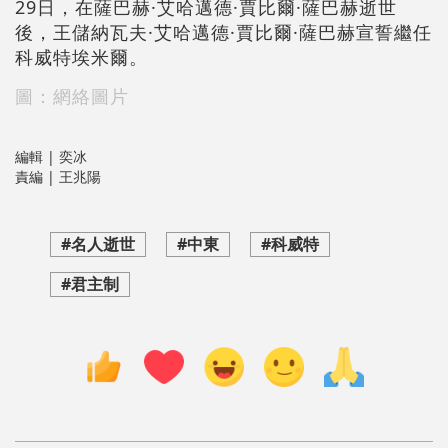
29日，在薩巴赫·艾哈邁德·賈比爾·薩巴赫逝世
後，王儲納瓦夫·艾哈邁德·賈比爾·薩巴赫宣誓繼任
科威特埃米爾。
圖：網絡圖片
編輯 | 奕冰
責編 | 王兆陽
#名人逝世
#中東
#科威特
#君主制