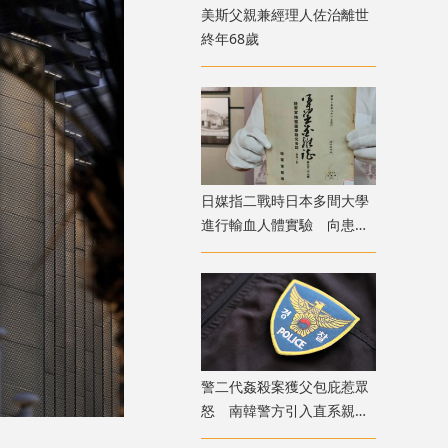
美斯父親兼經理人佐治離世
終年68歲
日媒指二戰時日本多間大學
進行輸血人體實驗 向患者
注射動物血
警二代姦殺案獲父包庇惹眾
怒 南韓警方引入直系親屬
涉案迴避制度