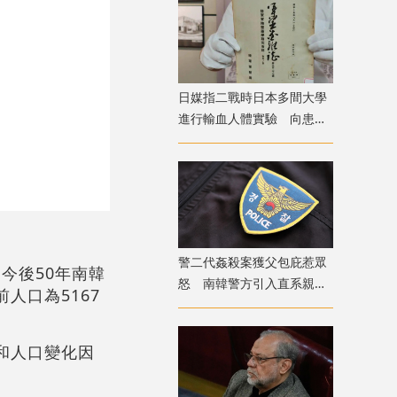
日媒指二戰時日本多間大學
進行輸血人體實驗 向患者
注射動物血
警二代姦殺案獲父包庇惹眾
測今後50年南韓
怒 南韓警方引入直系親屬
人口為5167
涉案迴避制度
和人口變化因