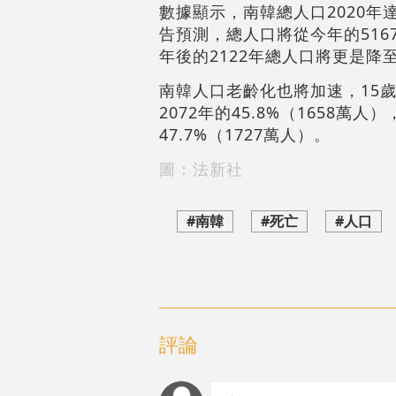
數據顯示，南韓總人口2020年
告預測，總人口將從今年的5167
年後的2122年總人口將更是降至
南韓人口老齡化也將加速，15歲至
2072年的45.8%（1658萬
47.7%（1727萬人）。
圖：法新社
#南韓
#死亡
#人口
評論