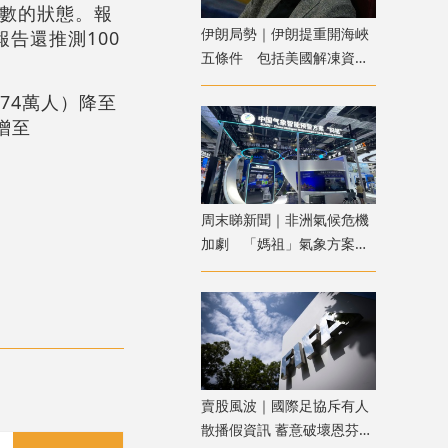
人數的狀態。報
伊朗局勢｜伊朗提重開海峽
報告還推測100
五條件 包括美國解凍資產
及賠償損失
674萬人）降至
）增至
周末睇新聞｜非洲氣候危機
加劇 「媽祖」氣象方案助
力提升防災韌性
賣股風波｜國際足協斥有人
散播假資訊 蓄意破壞恩芬天