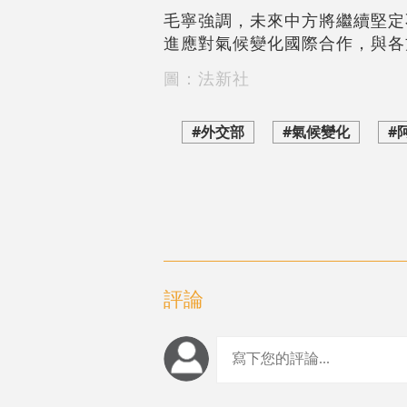
毛寧強調，未來中方將繼續堅定
進應對氣候變化國際合作，與各
圖：法新社
#外交部
#氣候變化
#
評論