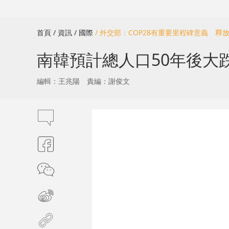
首頁
/ 資訊
/ 國際
/ 外交部：COP28有重要里程碑意義 
南韓預計總人口50年後大跌
編輯：王兆陽
責編：謝俊文