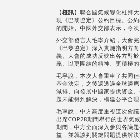
【
橙訊
】聯合國氣候變化杜拜大
現《巴黎協定》公約目標。公約
的開始。中國外交部表示，今次
外交部發言人毛寧介紹，大會完
《巴黎協定》深入實施指明方向
義。大會的成功反映出各方對於
義、以更團結的精神、更積極的
毛寧說，本次大會重申了共同但
基金決定，之後還透過全球適應
減排、向發展中國家提供資金、
題未能得到解決，構建公平合理
毛寧說，中方高度重視這次會議
出席COP28期間舉行的世界
期間，中方全面深入參與各議題
益，並就談判關鍵問題提供解決