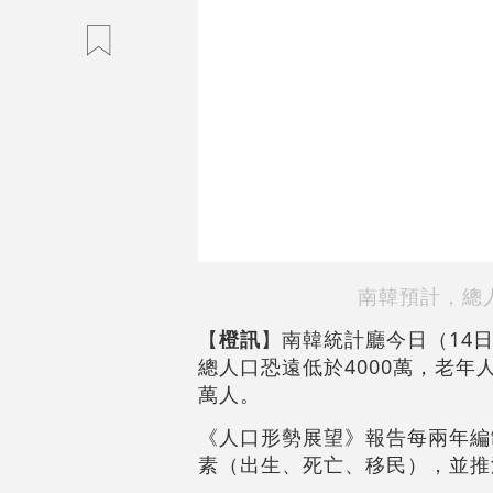
南韓預計，總人
【
橙訊
】南韓統計廳今日（14日
總人口恐遠低於4000萬，老年
萬人。
《人口形勢展望》報告每兩年編
素（出生、死亡、移民），並推