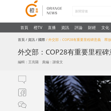
首頁
橙TV
直播
資訊
評論
財經
文化
首頁
/ 資訊
/ 國際
/ 外交部：COP28有重要里程碑意義 
外交部：COP28有重要里程
編輯：王兆陽
責編：謝俊文