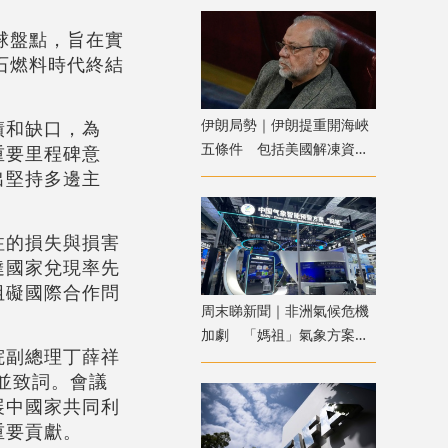
球盤點，旨在實
石燃料時代終結
伊朗局勢｜伊朗提重開海峽
績和缺口，為
五條件 包括美國解凍資產
重要里程碑意
及賠償損失
出堅持多邊主
注的損失與損害
達國家兌現率先
阻礙國際合作問
周末睇新聞｜非洲氣候危機
加劇 「媽祖」氣象方案助
院副總理丁薛祥
力提升防災韌性
會並致詞。會議
展中國家共同利
重要貢獻。