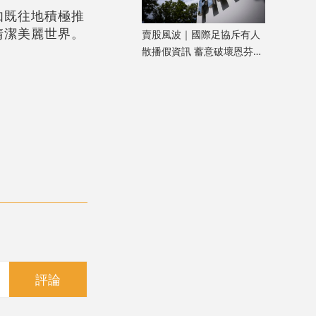
如既往地積極推
清潔美麗世界。
賣股風波｜國際足協斥有人
散播假資訊 蓄意破壞恩芬天
奴權威
評論