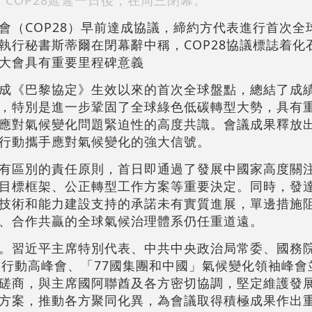
COP28延遲一日後，在周三閉幕。
會（COP28）早前達成協議，締約方代表進行首次全
執行秘書斯蒂爾在閉幕辭中稱，COP28協議標誌着化
大會具有重要里程碑意義
成《巴黎協定》生效以來的首次全球盤點，總結了成
，特別是進一步鞏固了全球綠色低碳轉型大勢，具有
應對氣候變化問題緊迫性的高度共識。會議成果釋放
行動攜手應對氣候變化的強大信號。
有區別的責任原則，首日即通過了發展中國家高度關
目標框架、公正轉型工作方案等重要決定。同時，發
技術和能力建設支持的承諾未有實質進展，單邊措施
、合作共贏的全球氣候治理體系仍任重道遠。
。習近平主席特別代表、中共中央政治局常委、國務
氣候行動高峰會、「77國集團和中國」氣候變化領袖峰
磋商，與主席國阿聯酋及各方密切協調，堅定維護發
方案，推動各方聚同化異，為會議取得積極成果作出