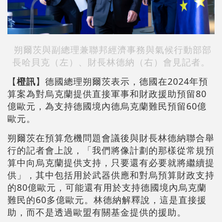
朔爾茨與副總理兼聯邦經濟事務與氣候行動部部
長哈貝克（左）、財長林德納（右）會見記者。
【
橙訊
】德國總理朔爾茨表示，德國在2024年預
算案為對烏克蘭提供直接軍事和財政援助預留80
億歐元，為支持德國境內德烏克蘭難民預留60億
歐元。
朔爾茨在預算危機問題會議後與財長林德納聯合舉
行的記者會上說，「我們將像計劃的那樣從常規預
算中向烏克蘭提供支持，只要還有必要就將繼續提
供」，其中包括用於武器供應和對烏預算財政支持
的80億歐元，可能還有用於支持德國境內烏克蘭
難民的60多億歐元。林德納解釋說，這是直接援
助，而不是透過歐盟有關基金提供的援助。