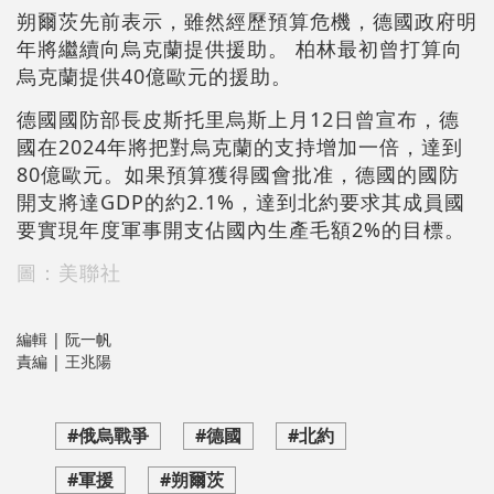
朔爾茨先前表示，雖然經歷預算危機，德國政府明
年將繼續向烏克蘭提供援助。 柏林最初曾打算向
烏克蘭提供40億歐元的援助。
德國國防部長皮斯托里烏斯上月12日曾宣布，德
國在2024年將把對烏克蘭的支持增加一倍，達到
80億歐元。如果預算獲得國會批准，德國的國防
開支將達GDP的約2.1%，達到北約要求其成員國
要實現年度軍事開支佔國內生產毛額2%的目標。
圖：美聯社
編輯 | 阮一帆
責編 | 王兆陽
#俄烏戰爭
#德國
#北約
#軍援
#朔爾茨