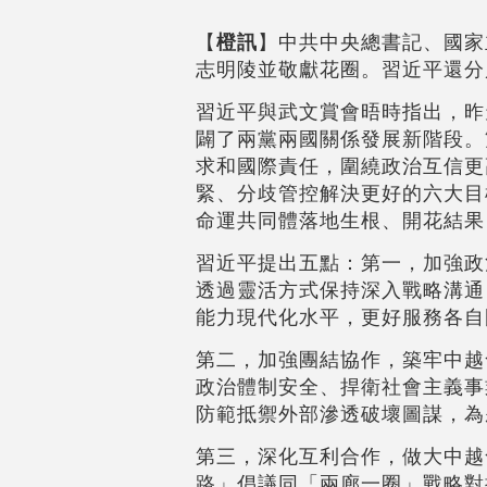
【
橙訊
】中共中央總書記、國家
志明陵並敬獻花圈。習近平還分
習近平與武文賞會晤時指出，昨
闢了兩黨兩國關係發展新階段。
求和國際責任，圍繞政治互信更
緊、分歧管控解決更好的六大目
命運共同體落地生根、開花結果
習近平提出五點：第一，加強政
透過靈活方式保持深入戰略溝通
能力現代化水平，更好服務各自
第二，加強團結協作，築牢中越
政治體制安全、捍衛社會主義事
防範抵禦外部滲透破壞圖謀，為
第三，深化互利合作，做大中越
路」倡議同「兩廊一圈」戰略對