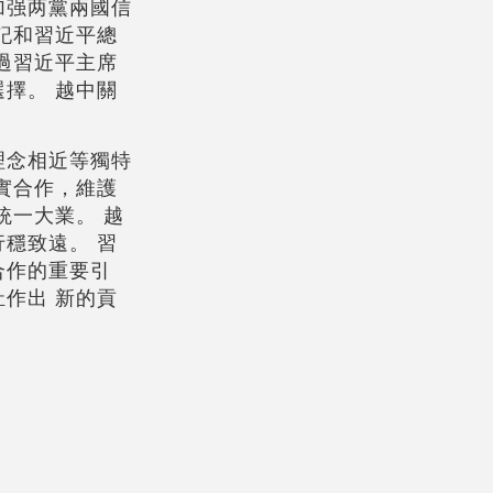
加强两黨兩國信
記和習近平總
過習近平主席
擇。 越中關
理念相近等獨特
實合作，維護
統一大業。 越
穩致遠。 習
合作的重要引
作出 新的貢