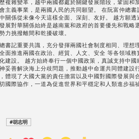
歷複雜變革，越中兩國都處於關鍵發展階段，鞏固和
會主義事業，是兩國人民的共同願望。 在阮富仲總書
中關係從未像今天這樣全面、深刻、友好。 越方願透
發展對華關係始終是越南黨和政府的首要優先和戰略選
勢力挑撥離間和乾擾破壞。
總書記重要共識，充分發揮兩國社會制度相同、理想
全面推進兩國在政治、經貿、人文、安全 等各領域務
化建設。 越方始終奉行一個中國政策，真誠支持中國
神妥善解決海上分歧問題，推動越中命運共同體建設行
，體現了大國大黨的責任擔當以及中國對國際發展與
切國際協作，一道為促進世界和平穩定和人類進步福祉
#胡志明