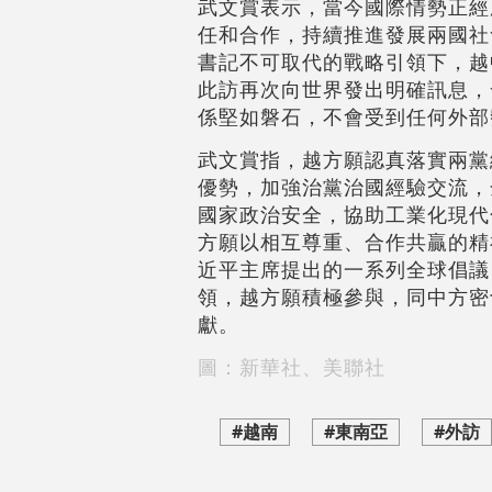
武文賞表示，當今國際情勢正經
任和合作，持續推進發展兩國社
書記不可取代的戰略引領下，越
此訪再次向世界發出明確訊息，
係堅如磐石，不會受到任何外部
武文賞指，越方願認真落實兩黨
優勢，加強治黨治國經驗交流，
國家政治安全，協助工業化現代
方願以相互尊重、合作共贏的精
近平主席提出的一系列全球倡議
領，越方願積極參與，同中方密
獻。
圖：新華社、美聯社
#越南
#東南亞
#外訪