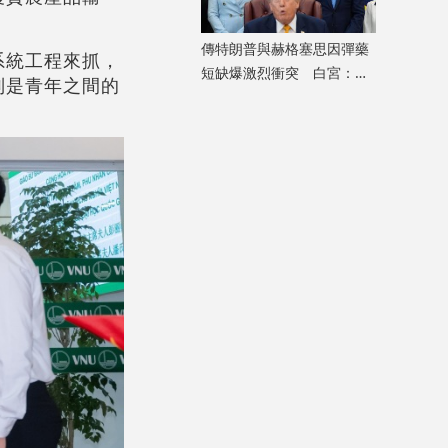
傳特朗普與赫格塞思因彈藥
系統工程來抓，
短缺爆激烈衝突 白宮：假
別是青年之間的
新聞