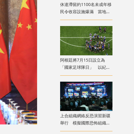
​休達滯留約1100名未成年移
民令收容設施爆滿 當地冀
移送西班牙本土
​阿根廷將7月15日設立為
「國家足球隊日」 以紀念
世盃挫英格蘭
上合組織網絡反恐演習新疆
舉行 模擬國際恐怖組織策
劃實施恐襲等情形