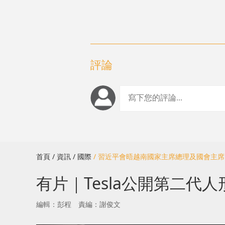
評論
首頁
/ 資訊
/ 國際
/ 習近平會晤越南國家主席總理及國會主
有片｜Tesla公開第二
編輯：彭程
責編：謝俊文