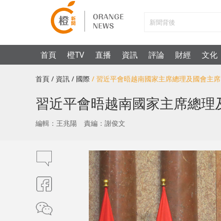
首頁
橙TV
直播
資訊
評論
財經
文化
首頁
/ 資訊
/ 國際
/ 習近平會晤越南國家主席總理及國會主
習近平會晤越南國家主席總理
編輯：王兆陽
責編：謝俊文