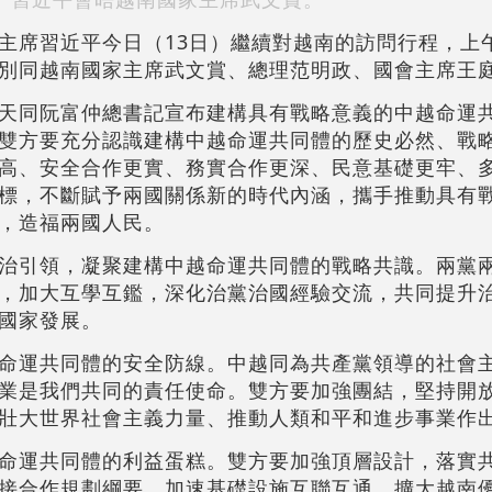
主席習近平今日（13日）繼續對越南的訪問行程，上
別同越南國家主席武文賞、總理范明政、國會主席王
天同阮富仲總書記宣布建構具有戰略意義的中越命運
雙方要充分認識建構中越命運共同體的歷史必然、戰
高、安全合作更實、務實合作更深、民意基礎更牢、
標，不斷賦予兩國關係新的時代內涵，攜手推動具有
，造福兩國人民。
治引領，凝聚建構中越命運共同體的戰略共識。兩黨
，加大互學互鑑，深化治黨治國經驗交流，共同提升
國家發展。
命運共同體的安全防線。中越同為共產黨領導的社會
業是我們共同的責任使命。雙方要加強團結，堅持開
壯大世界社會主義力量、推動人類和平和進步事業作
命運共同體的利益蛋糕。雙方要加強頂層設計，落實
接合作規劃綱要，加速基礎設施互聯互通，擴大越南