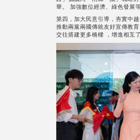
華。 加強數位經濟、綠色發展
第四，加大民意引導，夯實中越
推動兩黨兩國傳統友好宣傳教育
交往搭建更多橋樑 ，增進相互