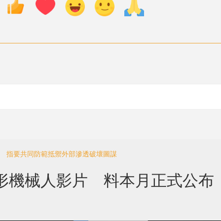
席 指要共同防範抵禦外部滲透破壞圖謀
代人形機械人影片 料本月正式公布