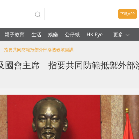
下載APP
親子教育
生活
娛樂
公仔紙
HK Eye
更多
席 指要共同防範抵禦外部滲透破壞圖謀
及國會主席 指要共同防範抵禦外部