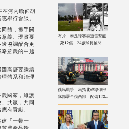
午在河內瞻仰胡
庭惠舉行會談。
共同體，攜手開
有片｜泰足球賽突遭雷擊釀
略意義、現實要
1死12傷 24歲球員被閃電
多邊協調配合更
劈中亡
戰略意義的中越
兩國高層要繼續
治理體系和治理
俄烏戰爭｜烏指北韓導彈部
主義國家，維護
隊部署至俄西部 配備120
放、共贏，共同
枚彈道導彈
出應有貢獻。
共建「一帶一
優質農產品輸