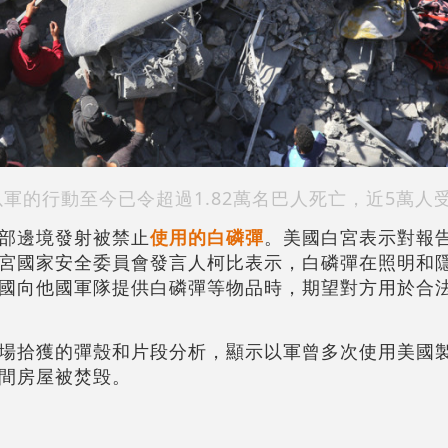
軍的行動至今已令超過1.82萬名巴人死亡，近5萬人
部邊境發射被禁止
使用的白磷彈
。美國白宮表示對報
宮國家安全委員會發言人柯比表示，白磷彈在照明和
國向他國軍隊提供白磷彈等物品時，期望對方用於合
場拾獲的彈殼和片段分析，顯示以軍曾多次使用美國
間房屋被焚毁。