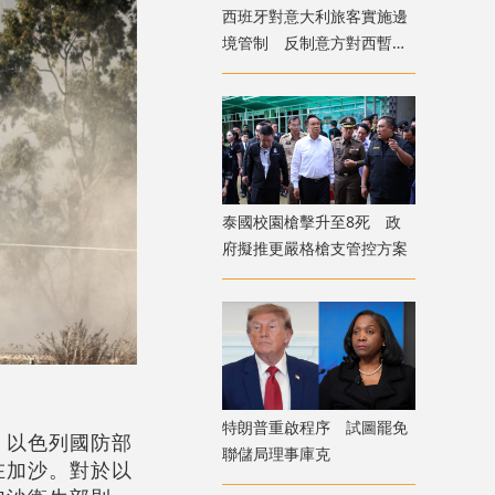
西班牙對意大利旅客實施邊
境管制 反制意方對西暫停
申根
泰國校園槍擊升至8死 政
府擬推更嚴格槍支管控方案
。
特朗普重啟程序 試圖罷免
。以色列國防部
聯儲局理事庫克
在加沙。對於以