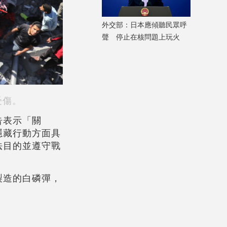
外交部：日本應傾聽民眾呼
聲 停止在核問題上玩火
受傷。
告表示「關
隱藏行動方面具
法目的並遵守戰
製造的白磷彈，