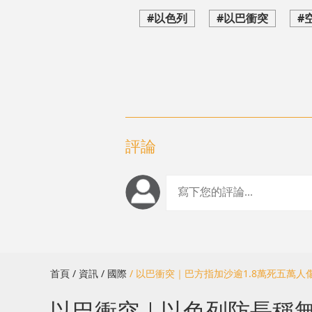
#以色列
#以巴衝突
#
評論
首頁
/ 資訊
/ 國際
/ 以巴衝突｜巴方指加沙逾1.8萬死五萬
以巴衝突｜以色列防長稱