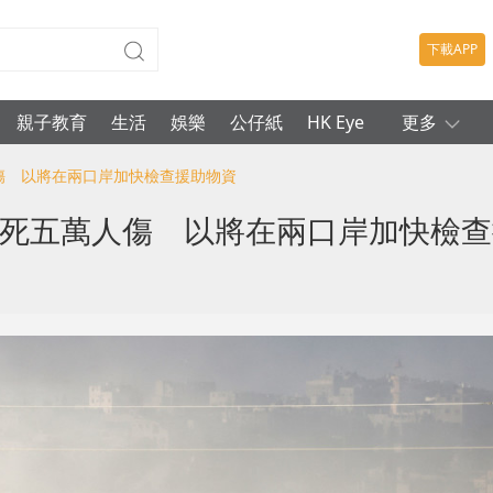
下載APP
親子教育
生活
娛樂
公仔紙
HK Eye
更多
人傷 以將在兩口岸加快檢查援助物資
萬死五萬人傷 以將在兩口岸加快檢