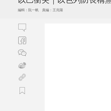
編輯：阮一帆
責編：王兆陽