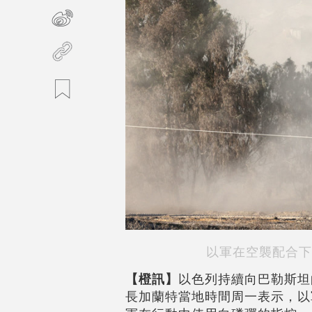
以軍在空襲配合下
【橙訊】
以色列持續向巴勒斯坦
長加蘭特當地時間周一表示，以