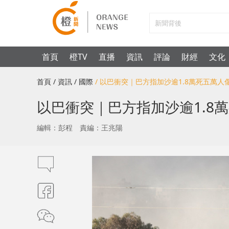
首頁
橙TV
直播
資訊
評論
財經
文化
首頁
/ 資訊
/ 國際
/ 以巴衝突｜巴方指加沙逾1.8萬死五萬
以巴衝突｜巴方指加沙逾1.8
編輯：彭程
責編：王兆陽