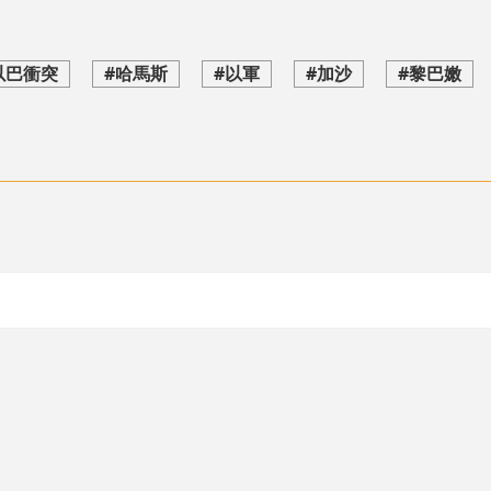
以巴衝突
#哈馬斯
#以軍
#加沙
#黎巴嫩