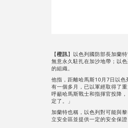
【
橙訊
】以色列國防部長加蘭特
無意永久駐扎在加沙地帶；以色
的組織。
他指，距離哈馬斯10月7日以
有一個多月，已以軍經取得了重
呼籲哈馬斯戰士和指揮官投降，
定了。」
加蘭特也稱，以色列對可能與黎
立安全區並提供一定的安全保證