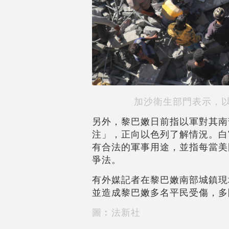
加沙衛生部門表示，以
另外，黎巴嫩日前指以軍對其南
注」，正向以色列了解情況。白
有合法的軍事用途，並指每當美
爭法。
有外媒記者在黎巴嫩南部城鎮現
並造成黎巴嫩多名平民受傷，多
圖︰法新社