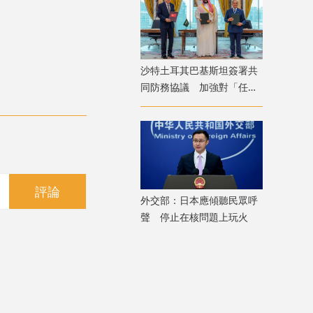
沙特土耳其巴基斯坦簽署共
同防務協議 加強對「任何
侵略行為」共同威懾
評論
外交部：日本應傾聽民眾呼
聲 停止在核問題上玩火