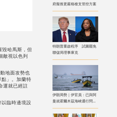
府擬推更嚴格槍支管控方案
特朗普重啟程序 試圖罷免
摧毀哈馬斯，但
聯儲局理事庫克
個敵視以色列
發動地面攻勢也
界點」。加蘭特
命運就已經註
伊朗局勢｜伊官員：已與阿
曼就霍爾木茲海峽通行問題
黎以臨時邊境設
明確總體框架