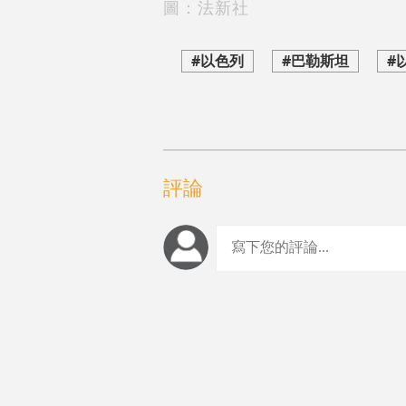
圖：法新社
#以色列
#巴勒斯坦
#
評論