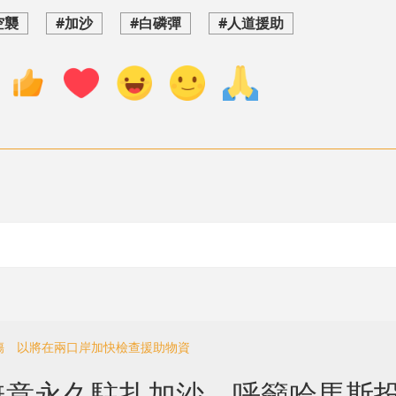
空襲
#加沙
#白磷彈
#人道援助
人傷 以將在兩口岸加快檢查援助物資
無意永久駐扎加沙 呼籲哈馬斯