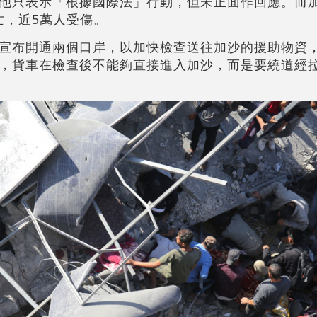
他只表示「根據國際法」行動，但未正面作回應。而
亡，近5萬人受傷。
宣布開通兩個口岸，以加快檢查送往加沙的援助物資
，貨車在檢查後不能夠直接進入加沙，而是要繞道經