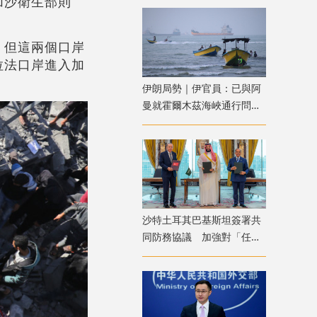
加沙衛生部則
，但這兩個口岸
拉法口岸進入加
伊朗局勢｜伊官員：已與阿
曼就霍爾木茲海峽通行問題
明確總體框架
沙特土耳其巴基斯坦簽署共
同防務協議 加強對「任何
侵略行為」共同威懾