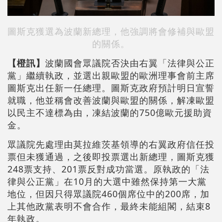
圖斯克獲選為波蘭新總理，他強調將會修補與歐盟
的關係。
【橙訊】
波蘭國會眾議院否決由右翼「法律與公正
黨」繼續執政，並選出親歐盟的歐洲理事會前主席
圖斯克出任新一任總理。圖斯克政府預計明日宣誓
就職，他並稱會改善波蘭與歐盟的關係，解凍歐盟
以民主不達標為由，凍結波蘭的750億歐元援助資
金。
眾議院先處理由莫拉維茨基領導的右翼政府信任投
票但未獲通過，之後即投票選出新總理，圖斯克獲
248票支持、201票反對成功當選。原執政的「法
律與公正黨」在10月的大選中雖然保持第一大黨
地位，但因只得眾議院460個席位中的200席，加
上其他政黨表明不會合作，最終未能組閣，結束8
年執政。