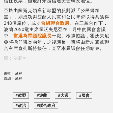
信任投票，但最終未獲信通失去執政地位。
至於由圖斯克領導新歐盟的反對派「公民綱領
黨」，則成功與波蘭人民黨和公民聯盟取得共獲得
248個席位，成功
合組聯合政府
。在三黨合作下，
波蘭2050黨主席霍沃夫尼亞在上月中的國會會議
中，
當選為眾議院議長
一職。根據協議，霍沃夫尼
亞將擔任議長兩年，之後議長一職將由新左翼黨聯
合主席查扎斯特接任，直至本屆議會任期結束。
圖︰法新社
編輯 | 彭程
責編 | 彭程
#歐盟
#波蘭
#大選
#國會
#政治
#聯合政府