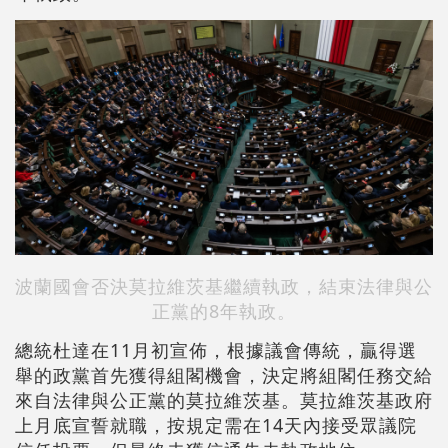
波蘭國會否決莫拉維茨基繼續執政，結束法律與公
正黨的8年執政。
總統杜達在11月初宣佈，根據議會傳統，贏得選
舉的政黨首先獲得組閣機會，決定將組閣任務交給
來自法律與公正黨的莫拉維茨基。莫拉維茨基政府
上月底宣誓就職，按規定需在14天內接受眾議院