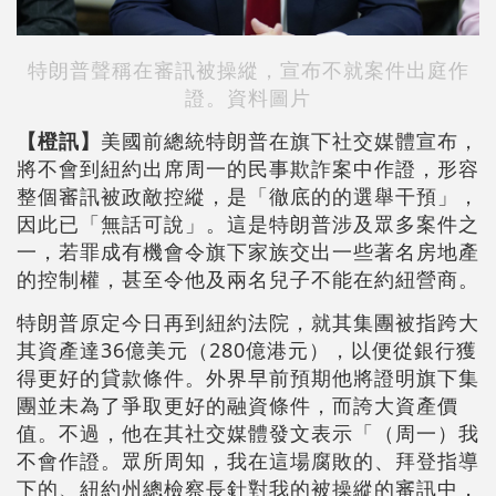
特朗普聲稱在審訊被操縱，宣布不就案件出庭作
證。資料圖片
【橙訊】
美國前總統特朗普在旗下社交媒體宣布，
將不會到紐約出席周一的民事欺詐案中作證，形容
整個審訊被政敵控縱，是「徹底的的選舉干預」，
因此已「無話可說」。這是特朗普涉及眾多案件之
一，若罪成有機會令旗下家族交出一些著名房地產
的控制權，甚至令他及兩名兒子不能在約紐營商。
特朗普原定今日再到紐約法院，就其集團被指跨大
其資產達36億美元（280億港元），以便從銀行獲
得更好的貸款條件。外界早前預期他將證明旗下集
團並未為了爭取更好的融資條件，而誇大資產價
值。不過，他在其社交媒體發文表示「（周一）我
不會作證。眾所周知，我在這場腐敗的、拜登指導
下的、紐約州總檢察長針對我的被操縱的審訊中，