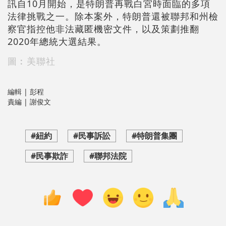
訊自10月開始，是特朗普再戰白宮時面臨的多項
法律挑戰之一。除本案外，特朗普還被聯邦和州檢
察官指控他非法藏匿機密文件，以及策劃推翻
2020年總統大選結果。
圖︰美聯社
編輯 | 彭程
責編 | 謝俊文
#紐約
#民事訴訟
#特朗普集團
#民事欺詐
#聯邦法院