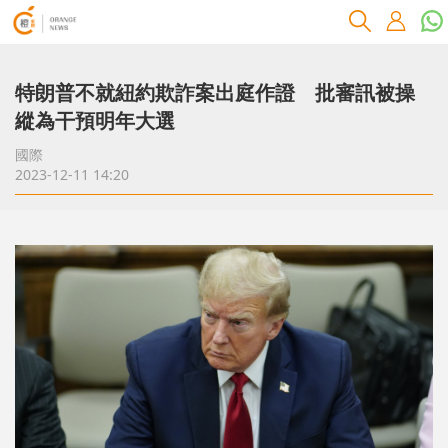
特朗普不就紐約欺詐案出庭作證 批審訊被操
縱為干預明年大選
國際
2023-12-11 14:20