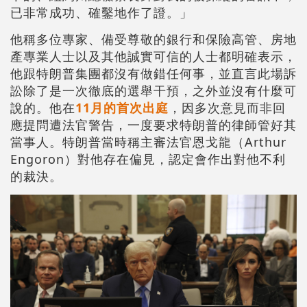
已非常成功、確鑿地作了證。」
他稱多位專家、備受尊敬的銀行和保險高管、房地
產專業人士以及其他誠實可信的人士都明確表示，
他跟特朗普集團都沒有做錯任何事，並直言此場訴
訟除了是一次徹底的選舉干預，之外並沒有什麼可
說的。他在
11月的首次出庭
，因多次意見而非回
應提問遭法官警告，一度要求特朗普的律師管好其
當事人。特朗普當時稱主審法官恩戈龍（Arthur
Engoron）對他存在偏見，認定會作出對他不利
的裁決。