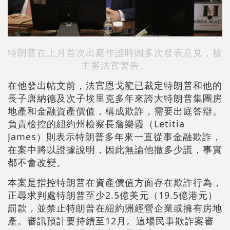
特朗普在上月首次出庭作證時因多次發表意見，被
主審法官警告。
在他發出帖文前，法官恩戈龍已裁定特朗普和他的
長子唐納德及次子埃里克多年來誇大特朗普集團房
地產和金融資產價值，構成欺詐，需要出庭答辯。
負責檢控的紐約州檢察長詹樂霞（Letitia
James）則表示特朗普多年來一直從事金融欺詐，
在案中將以證據說明，因此無論他撒多少謊，事實
都不會改變。
本案是指控特朗普在資產價值方面存在欺詐行為，
正尋求判處特朗普至少2.5億美元（19.5億港元）
罰款，並禁止特朗普在紐約洲經營企業或擁有房地
產。審訊預計要持續至12月。這場民事欺詐案審