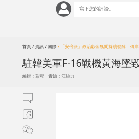
首頁
/ 資訊
/ 國際
/ 「安倍派」政治獻金醜聞持續發酵 傳
駐韓美軍F-16戰機黃海
編輯：彭程
責編：江純力