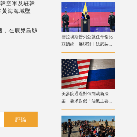
南韓空軍及駐韓
在黃海海域墜
機，在鹿兒島縣
德拉埃斯普列亞就任哥倫比
亞總統 展現對非法武裝組
織強硬立場
美參院通過對俄制裁新法
案 要求對俄「油氣主要進
口國」徵100%關稅
評論