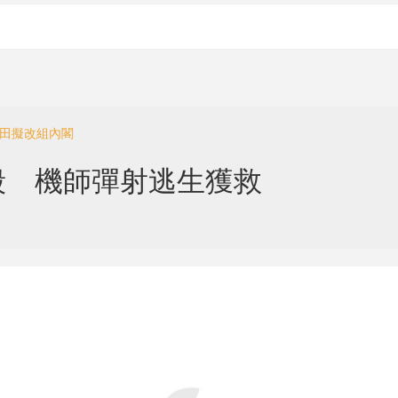
岸田擬改組內閣
墜毀 機師彈射逃生獲救