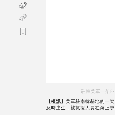
駐韓美軍一架F
【橙訊】
美軍駐南韓基地的一架
及時逃生，被救援人員在海上尋