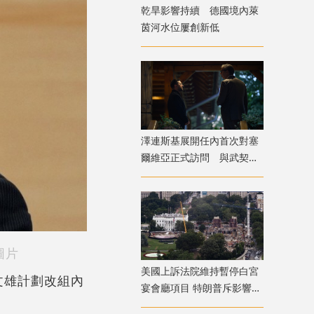
乾旱影響持續 德國境內萊
茵河水位屢創新低
澤連斯基展開任內首次對塞
爾維亞正式訪問 與武契奇
會面
圖片
美國上訴法院維持暫停白宮
文雄計劃改組內
宴會廳項目 特朗普斥影響國
家安全揚言上訴