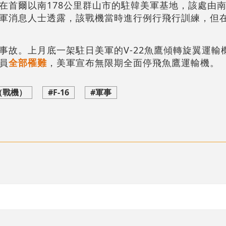
在首爾以南178公里群山市的駐韓美軍基地，該處由
軍消息人士透露，該戰機當時進行例行飛行訓練，但
事故。上月底一架駐日美軍的V-22魚鷹傾轉旋翼運輸
員
全部罹難
，美軍宣布無限期全面停飛魚鷹運輸機。
（戰機）
#F-16
#軍事