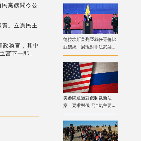
自民黨醜聞令公
職責。立憲民主
德拉埃斯普列亞就任哥倫比
和政務官，其中
亞總統 展現對非法武裝組
臣宮下一郎。
織強硬立場
美參院通過對俄制裁新法
案 要求對俄「油氣主要進
口國」徵100%關稅