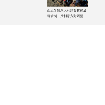
西班牙對意大利旅客實施邊
境管制 反制意方對西暫停
申根
美國可能向越南出售F-16戰機 或為越制定