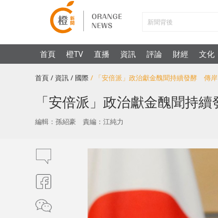
首頁
橙TV
直播
資訊
評論
財經
文化
首頁
/ 資訊
/ 國際
/ 「安倍派」政治獻金醜聞持續發酵 傳
「安倍派」政治獻金醜聞持續
編輯：孫紹豪
責編：江純力