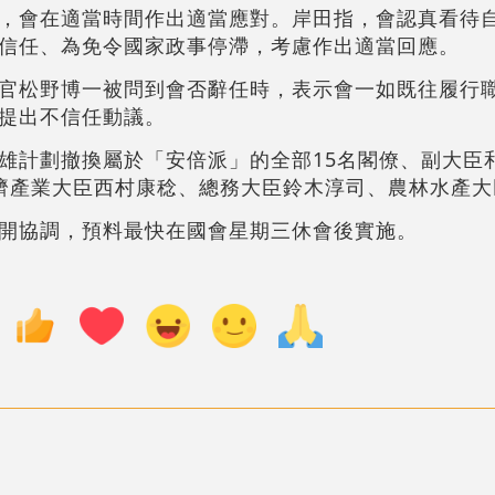
，會在適當時間作出適當應對。岸田指，會認真看待
信任、為免令國家政事停滯，考慮作出適當回應。
官松野博一被問到會否辭任時，表示會一如既往履行
提出不信任動議。
雄計劃撤換屬於「安倍派」的全部15名閣僚、副大臣
濟產業大臣西村康稔、總務大臣鈴木淳司、農林水產大
開協調，預料最快在國會星期三休會後實施。