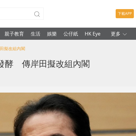
下載APP
親子教育
生活
娛樂
公仔紙
HK Eye
更多
岸田擬改組內閣
發酵 傳岸田擬改組內閣