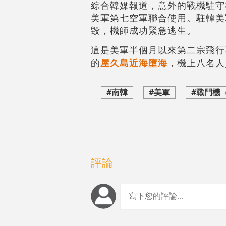
綜合韓媒報道，意外的戰機駐守
美軍第七空軍聯合使用。駐韓美
毀，機師成功緊急逃生。
這是美軍半個月以來第二宗飛行
的
屋久島近海墮海
，機上八名人
#南韓
#美軍
#戰鬥機
評論