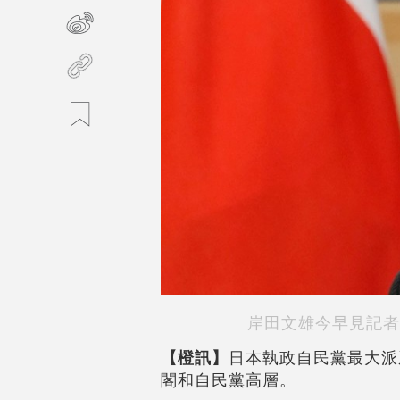
岸田文雄今早見記者
【橙訊】
日本執政自民黨最大派
閣和自民黨高層。