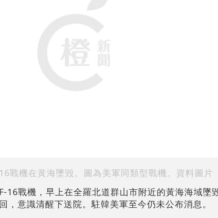
-16戰機在黃海墜毀。圖為美軍同類型戰機。資料圖片
F-16戰機，早上在全羅北道群山市附近的黃海海域墜
回，意識清醒下送院。駐韓美軍至今仍未公布消息。