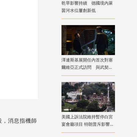
乾旱影響持續 德國境內萊
茵河水位屢創新低
澤連斯基展開任內首次對塞
爾維亞正式訪問 與武契奇
會面
美國上訴法院維持暫停白宮
毀，消息指機師
宴會廳項目 特朗普斥影響國
家安全揚言上訴