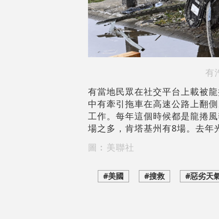
有
有當地民眾在社交平台上載被龍
中有牽引拖車在高速公路上翻側
工作。每年這個時候都是龍捲風
場之多，肯塔基州有8場。去年
圖︰美聯社
#美國
#搜救
#惡劣天