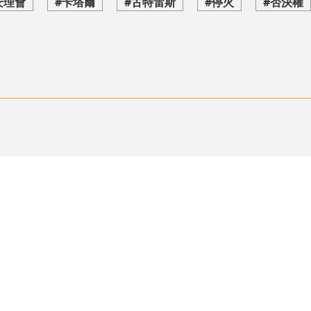
安理會
#卡塔爾
#古特雷斯
#停火
#否決權