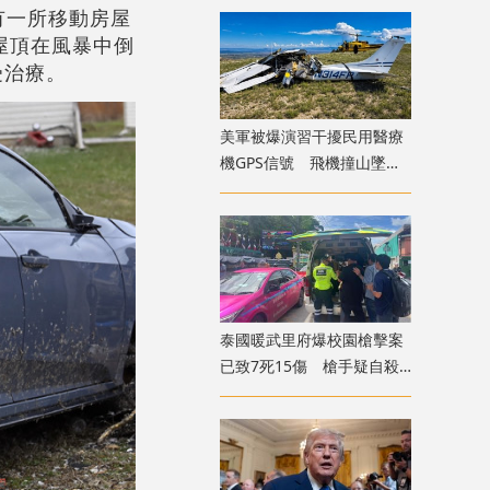
有一所移動房屋
屋頂在風暴中倒
受治療。
美軍被爆演習干擾民用醫療
機GPS信號 飛機撞山墜毀
致4死
泰國暖武里府爆校園槍擊案
已致7死15傷 槍手疑自殺
身亡