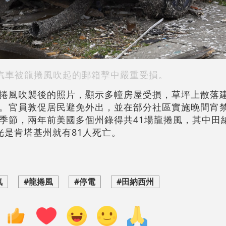
汽車被龍捲風吹起的郵箱擊中嚴重受損。
捲風吹襲後的照片，顯示多幢房屋受損，草坪上散落
。官員敦促居民避免外出，並在部分社區實施晚間宵
季節，兩年前美國多個州錄得共41場龍捲風，其中田納
光是肯塔基州就有81人死亡。
氣
#龍捲風
#停電
#田納西州