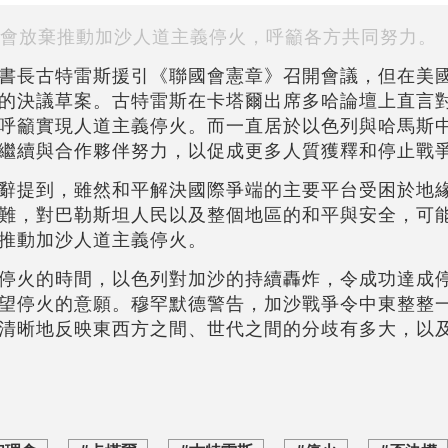
會放棄推動加沙人道主義停火，呼籲各方共同努力。
書長古特雷斯援引《聯國會憲章》召開會議，但在美
的決議草案。古特雷斯在卡塔爾出席多哈論壇上直言
呼籲實現人道主義停火。而一直居於以色列與哈馬斯
繼續與合作夥伴努力，以促成更多人質獲釋和停止戰
辭提到，雖然和平解決國際爭端的主要平台受困於地
難，對巴勒斯坦人民以及整個地區的和平與安全，可
推動加沙人道主義停火。
停火的時間，以色列對加沙的持續轟炸，令成功達成
望停火的意願。穆罕默德警告，加沙戰爭令中東整整
清晰地反映東西方之間、世代之間的分歧有多大，以