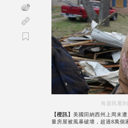
有居民看到
【橙訊】
美國田納西州上周末遭
量房屋被風暴破壞，超過8萬個