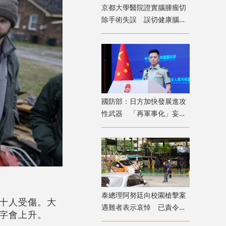
京都大學醫院證實腦腫瘤切
除手術失誤 誤切健康腦組
織致病患無法自主呼吸
國防部：日方加快發展進攻
性武器 「再軍事化」妄動
是地區和平穩定真正威脅
​泰總理阿努廷向校園槍擊案
十人受傷。大
遇難者表示哀悼 已責令展
字會上升。
開調查