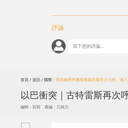
評論
首頁
/ 資訊
/ 國際
/ 美田納西州遭龍捲風吹襲至少六死 逾
以巴衝突｜古特雷斯再次
編輯：彭程
責編：江純力