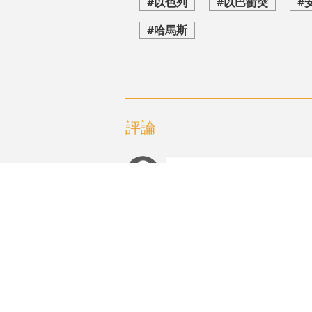
#以色列
#以巴衝突
#
#哈馬斯
評論
編輯推薦