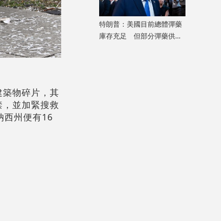
特朗普：美國目前總體彈藥
庫存充足 但部分彈藥供應
「相對緊張」
建築物碎片，其
禁，並加緊搜救
西州便有16