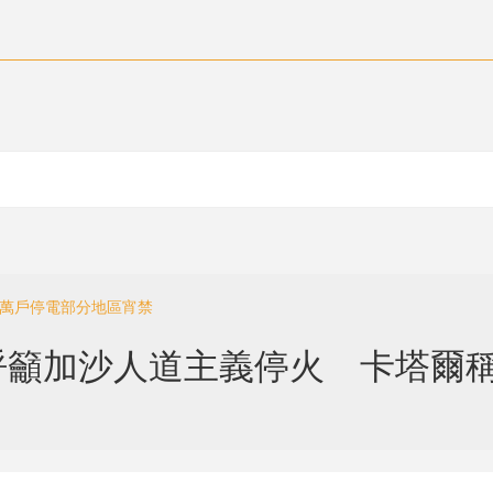
八萬戶停電部分地區宵禁
呼籲加沙人道主義停火 卡塔爾