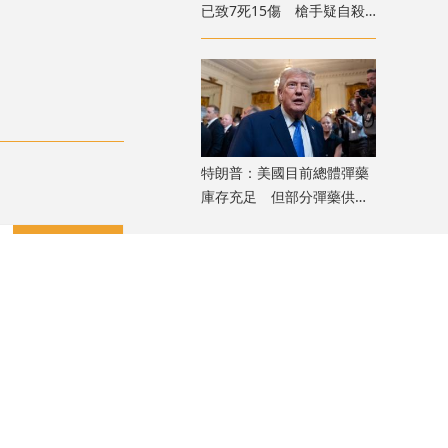
已致7死15傷 槍手疑自殺
身亡
特朗普：美國目前總體彈藥
庫存充足 但部分彈藥供應
「相對緊張」
評論