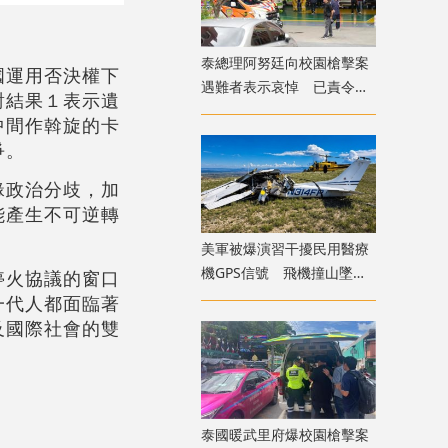
​泰總理阿努廷向校園槍擊案
國運用否決權下
遇難者表示哀悼 已責令展
對結果１表示遺
開調查
中間作斡旋的卡
爭。
緣政治分歧，加
能產生不可逆轉
美軍被爆演習干擾民用醫療
機GPS信號 飛機撞山墜毀
停火協議的窗口
致4死
一代人都面臨著
及國際社會的雙
泰國暖武里府爆校園槍擊案