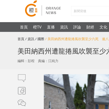
首頁
橙TV
直播
資訊
評論
財經
文化
首頁
/ 資訊
/ 國際
/ 美田納西州遭龍捲風吹襲至少六死 逾
美田納西州遭龍捲風吹襲至少
編輯：彭程
責編：江純力