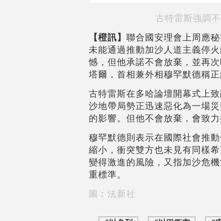
古特雷斯強調不
【橙訊】
聯合國安理會上周應秘
未能通過推動加沙人道主義停火
憾，但他承諾不會放棄，並再次
塔爾，首相兼外相穆罕默德稱正
古特雷斯在多哈論壇開幕式上致
沙地帶局勢正迅速惡化為一場災
的影響。但他不會放棄，會致力
穆罕默德則表示在國際社會推動
縮小，衝突雙方也未見有同樣希
變得激進的風險，又指加沙危機
重標準。
圖︰法新社