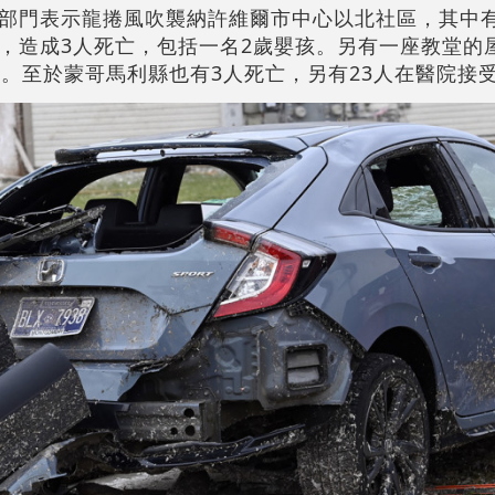
部門表示龍捲風吹襲納許維爾市中心以北社區，其中
，造成3人死亡，包括一名2歲嬰孩。另有一座教堂的
理。至於蒙哥馬利縣也有3人死亡，另有23人在醫院接