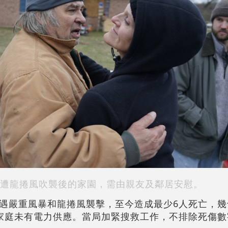
遭龍捲風吹襲後的家園，需由親友及鄰居安慰。
遇嚴重風暴和龍捲風襲擊，至今造成最少6人死亡，幾
家庭未有電力供應。當局加緊搜救工作，不排除死傷數