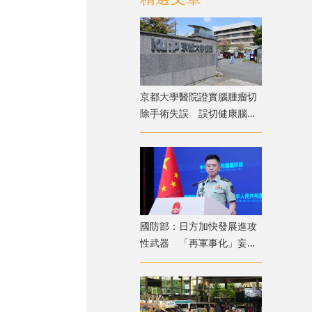
京都大學醫院證實腦腫瘤切
除手術失誤 誤切健康腦組
織致病患無法自主呼吸
國防部：日方加快發展進攻
性武器 「再軍事化」妄動
是地區和平穩定真正威脅