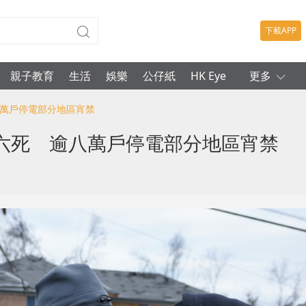
下載APP
親子教育
生活
娛樂
公仔紙
HK Eye
更多
八萬戶停電部分地區宵禁
六死 逾八萬戶停電部分地區宵禁