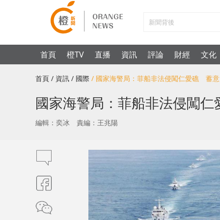
首頁
橙TV
直播
資訊
評論
財經
文化
首頁
/ 資訊
/ 國際
/ 國家海警局：菲船非法侵闖仁愛礁 蓄
國家海警局：菲船非法侵闖仁
編輯：奕冰
責編：王兆陽