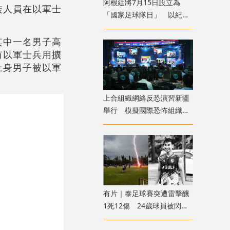
​阿根廷將7月15日設立為
裝人員在以軍士
「國家足球隊日」 以紀念
世盃挫英格蘭
其中一名男子高
有以軍士兵用擴
上身男子被以軍
上合組織網絡反恐演習新疆
舉行 模擬國際恐怖組織策
劃實施恐襲等情形
有片｜泰足球賽突遭雷擊釀
1死12傷 24歲球員被閃電
劈中亡