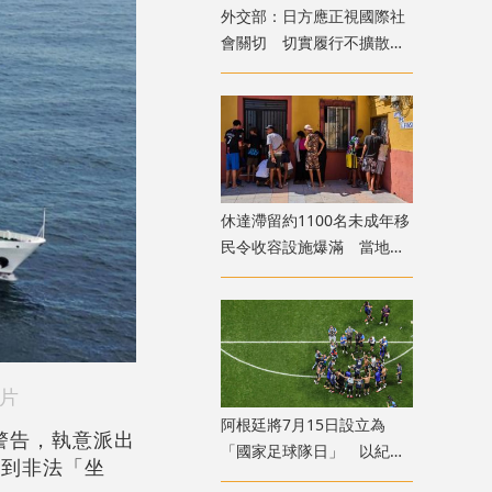
外交部：日方應正視國際社
會關切 切實履行不擴散核
武器的國際法義務
​休達滯留約1100名未成年移
民令收容設施爆滿 當地冀
移送西班牙本土
片
​阿根廷將7月15日設立為
警告，執意派出
「國家足球隊日」 以紀念
資到非法「坐
世盃挫英格蘭