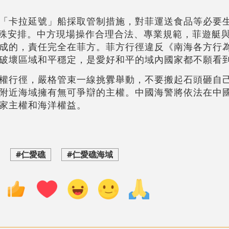
「卡拉延號」船採取管制措施，對菲運送食品等必要
特殊安排。中方現場操作合理合法、專業規範，菲遊艇
成的，責任完全在菲方。菲方行徑違反《南海各方行
破壞區域和平穩定，是愛好和平的域內國家都不願看
權行徑，嚴格管束一線挑釁舉動，不要搬起石頭砸自
附近海域擁有無可爭辯的主權。中國海警將依法在中
家主權和海洋權益。
#仁愛礁
#仁愛礁海域