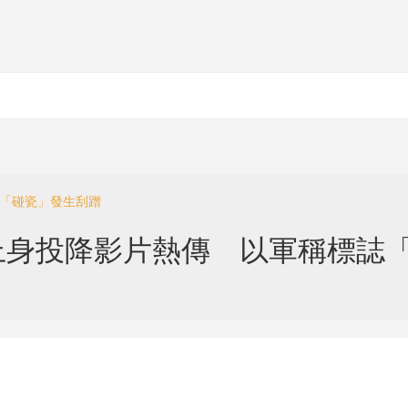
意「碰瓷」發生刮蹭
上身投降影片熱傳 以軍稱標誌