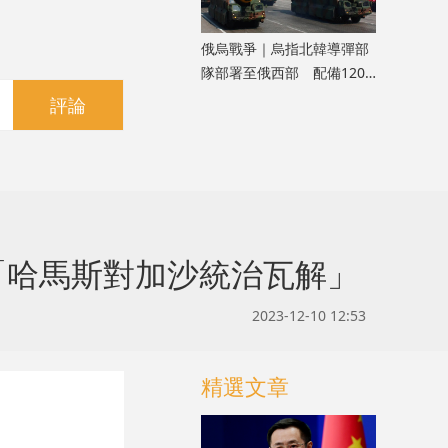
俄烏戰爭｜烏指北韓導彈部
隊部署至俄西部 配備120
枚彈道導彈
評論
「哈馬斯對加沙統治瓦解」
2023-12-10 12:53
精選文章