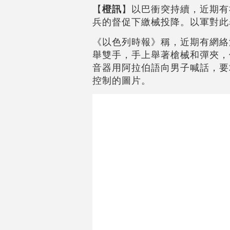
【
橙訊
】以巴衝突持續，近期有
兵的督促下繳械投降。以軍對
《以色列時報》稱，近期有網絡
舉雙手，手上舉著槍械和彈夾，
音器用阿拉伯語向男子喊話，要
控制的圖片。