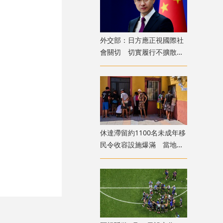
外交部：日方應正視國際社
會關切 切實履行不擴散核
武器的國際法義務
​休達滯留約1100名未成年移
民令收容設施爆滿 當地冀
移送西班牙本土