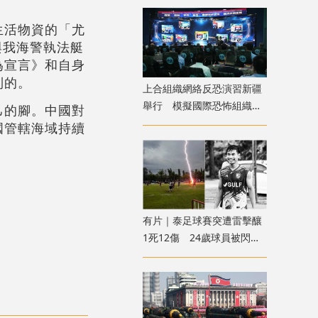
生活物資的「尤
與我海警執法艇
為宣言》和自身
到的。
上合組織網絡反恐演習新疆
舉行 模擬國際恐怖組織策
己的腳。中國對
劃實施恐襲等情形
國管轄海域持續
有片｜泰足球賽突遭雷擊釀
1死12傷 24歲球員被閃電
劈中亡