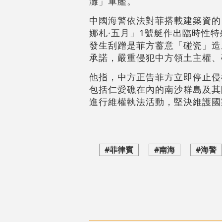
灘」軍艦。
中國海警依法對菲搭載建築資的
娜札·五月」1號艇作出臨時性
發生刮蹭是菲方蓄意「碰瓷」造
承諾，嚴重侵犯中方領土主權、
他指，中方正告菲方立即停止侵
包括仁愛礁在內的南沙群島及其
進行維權執法活動，堅決維護國
#菲律賓
#南海
#海警