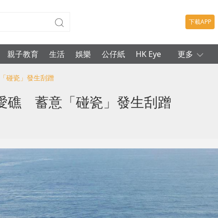
下載APP
親子教育
生活
娛樂
公仔紙
HK Eye
更多
意「碰瓷」發生刮蹭
愛礁 蓄意「碰瓷」發生刮蹭