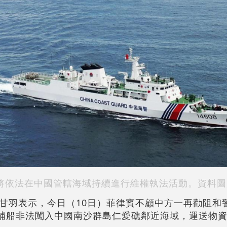
將依法在中國管轄海域持續進行維權執法活動。資料圖
甘羽表示，今日（10日）菲律賓不顧中方一再勸阻和
運補船非法闖入中國南沙群島仁愛礁鄰近海域，運送物