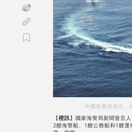
中國海警局表示，
【
橙訊
】國家海警局新聞發言人
2艘海警船、1艘公務船和1艘