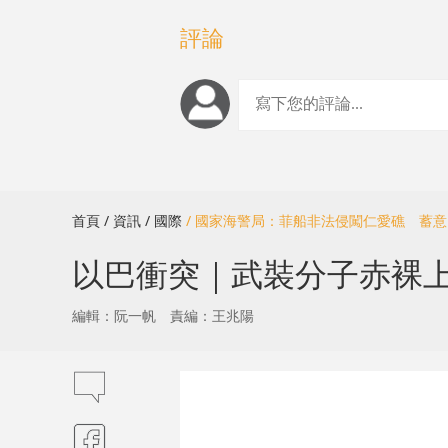
評論
首頁
/ 資訊
/ 國際
/ 國家海警局：菲船非法侵闖仁愛礁 蓄
以巴衝突｜武裝分子赤裸
編輯：阮一帆
責編：王兆陽