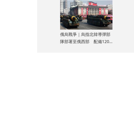
俄烏戰爭｜烏指北韓導彈部
隊部署至俄西部 配備120
枚彈道導彈
的戰鬥中越來越
械投降」的影
天都看到成果。
們還看到恐怖
看到哈馬斯方面