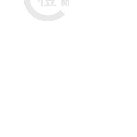
顯示，有大批巴勒斯坦武裝分子被赤裸上身綁住雙手。
正在審訊該地區所有投降的人。以軍官員說，在持續
色列國防軍發言人哈加里周六證實了「哈馬斯人員繳
軍總參謀長哈萊維在一次對部隊的演講表示，「我每
分子被擊斃， 越來越多的恐怖分子受傷，最近幾天我
標誌，也是我們需要加強的標誌。」截至目前，尚未
做出回應。