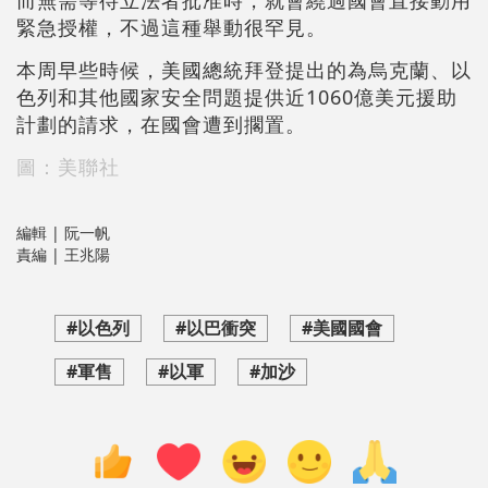
而無需等待立法者批准時，就會繞過國會直接動用
緊急授權，不過這種舉動很罕見。
本周早些時候，美國總統拜登提出的為烏克蘭、以
色列和其他國家安全問題提供近1060億美元援助
計劃的請求，在國會遭到擱置。
圖：美聯社
編輯 | 阮一帆
責編 | 王兆陽
#以色列
#以巴衝突
#美國國會
#軍售
#以軍
#加沙