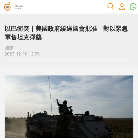
以巴衝突｜美國政府繞過國會批准 對以緊急
軍售坦克彈藥
國際
2023-12-10 12:38