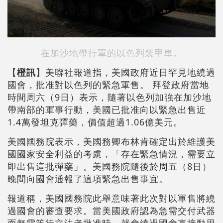
在加沙地帶行軍的以色列裝甲車。
【
橙訊
】美聯社報道指，美國政府近日罕見地繞過
國會，批准對以色列的緊急軍售。 拜登政府當地
時間周六（9日）表示，隨著以色列加強在加沙地
帶南部的軍事行動，美國已批准向以緊急出售近
1.4萬發坦克彈藥，價值超過1.06億美元。
美國國務院表示，美國務卿布林肯確定出於維護美
國國家安全利益的考慮，「存在緊急情況，需要立
即出售這批彈藥」。美國務院隨後於周五（8日）
晚間向國會通報了這項緊急出售事宜。
報道稱，美國國務院此舉意味著此次對以軍售將繞
過國會的審查要求。當美國政府認為急需交付武器