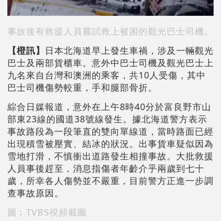
事故後有救援人員嘗試救上被困的觀光巴士司機。
【橙訊】
日本北海道早上發生車禍，涉及一輛觀光
巴士及兩部貨櫃車。意外中巴士司機及觀光巴士上
九名來自台灣和澳洲的乘客，共10人受傷，其中
巴士司機傷勢較重，手和腿部骨折。
綜合日媒報道，意外在上午8時40分於富良野市山
部東23線的國道38號線發生。據北海道警方表示
事故路段為一段筆直的雙向單線道，當時路面已經
出現積雪被壓實、結冰的狀況。出事貨車疑似因為
雪地打滑，不慎衝出道路發生相撞事故。大批救援
人員事後趕至，消息指傷者年齡介乎兩歲到七十
歲，所幸各人傷勢並不嚴重，目前警方正進一步調
查事故原因。
圖︰TVBS視頻截圖