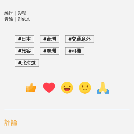
編輯 | 彭程
責編 | 謝俊文
#日本
#台灣
#交通意外
#旅客
#澳洲
#司機
#北海道
評論