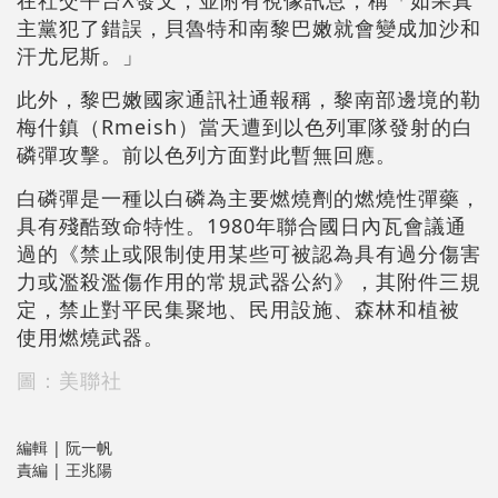
在社交平台X發文，並附有視像訊息，稱「如果真
主黨犯了錯誤，貝魯特和南黎巴嫩就會變成加沙和
汗尤尼斯。」
此外，黎巴嫩國家通訊社通報稱，黎南部邊境的勒
梅什鎮（Rmeish）當天遭到以色列軍隊發射的白
磷彈攻擊。前以色列方面對此暫無回應。
白磷彈是一種以白磷為主要燃燒劑的燃燒性彈藥，
具有殘酷致命特性。1980年聯合國日內瓦會議通
過的《禁止或限制使用某些可被認為具有過分傷害
力或濫殺濫傷作用的常規武器公約》，其附件三規
定，禁止對平民集聚地、民用設施、森林和植被
使用燃燒武器。
圖：美聯社
編輯 | 阮一帆
責編 | 王兆陽