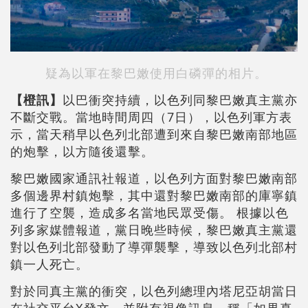
疑為以軍在黎巴嫩使用白磷彈的相片。
【橙訊】
以巴衝突持續，以色列同黎巴嫩真主黨亦
不斷交戰。當地時間周四（7日），以色列軍方表
示，當天稍早以色列北部遭到來自黎巴嫩南部地區
的炮擊，以方隨後還擊。
黎巴嫩國家通訊社報道，以色列方面對黎巴嫩南部
多個邊界村鎮炮擊，其中還對黎巴嫩南部的庫寧鎮
進行了空襲，造成多名當地民眾受傷。 根據以色
列多家媒體報道，黨日晚些時候，黎巴嫩真主黨還
對以色列北部發動了導彈襲擊，導致以色列北部村
鎮一人死亡。
對於同真主黨的衝突，以色列總理內塔尼亞胡當日