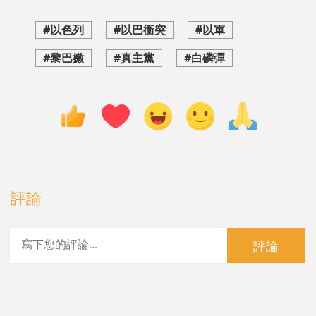
#以色列
#以巴衝突
#以軍
#黎巴嫩
#真主黨
#白磷彈
評論
評論