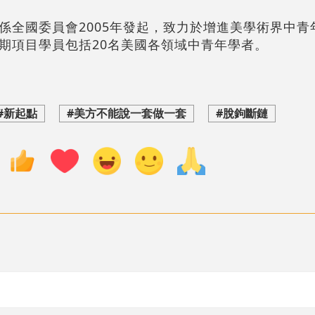
係全國委員會2005年發起，致力於增進美學術界中青
期項目學員包括20名美國各領域中青年學者。
#新起點
#美方不能說一套做一套
#脫鉤斷鏈