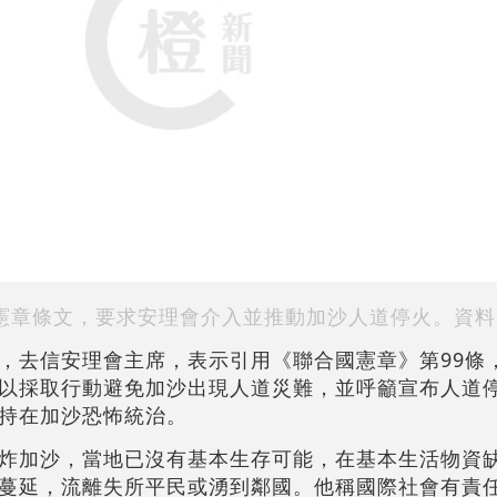
憲章條文，要求安理會介入並推動加沙人道停火。資料
，去信安理會主席，表示引用《聯合國憲章》第99條
以採取行動避免加沙出現人道災難，並呼籲宣布人道
持在加沙恐怖統治。
炸加沙，當地已沒有基本生存可能，在基本生活物資
蔓延，流離失所平民或湧到鄰國。他稱國際社會有責