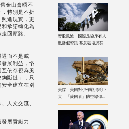
出舊金山會晤不
作，特別是不折
」照進現實，更
態和承諾轉化為
能走回頭路。
賣股風波｜國際足協斥有人
散播假資訊 蓄意破壞恩芬天
奴權威
機遇而不是威
和發展利益，恪
相互依存視為風
脫鉤斷鏈」，只
的安全建立在別
美媒：美國對伊作戰消耗巨
大 「愛國者」防空導彈庫
作、人文交流、
存不足1700枚
續發展貢獻力