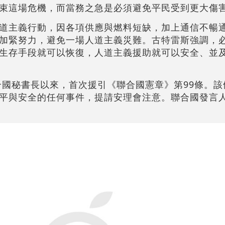
束這場危機，而當務之急是必須避免平民受到更大傷
道主義行動，因各項供應與燃料短缺，加上通信不暢
加緊努力，避免一場人道主義災難。古特雷斯強調，
生存手段就可以恢復，人道主義援助就可以安全、並
聯合國秘書長以來，首次援引《聯合國憲章》第99條。
平與安全的任何事件，提請安理會注意。聯合國發言