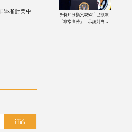
年學者對美中
亨特拜登指父親癌症已擴散
「非常痛苦」 承認對自己
特赦「不公平」
評論