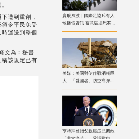
害。
賣股風波｜國際足協斥有人
通下遭到重創，
散播假資訊 蓄意破壞恩芬天
必須令平民免受
奴權威
及時運送到整個
該條文為︰秘書
人稱該規定已有
美媒：美國對伊作戰消耗巨
大 「愛國者」防空導彈庫
存不足1700枚
亨特拜登指父親癌症已擴散
「非常痛苦」 承認對自己