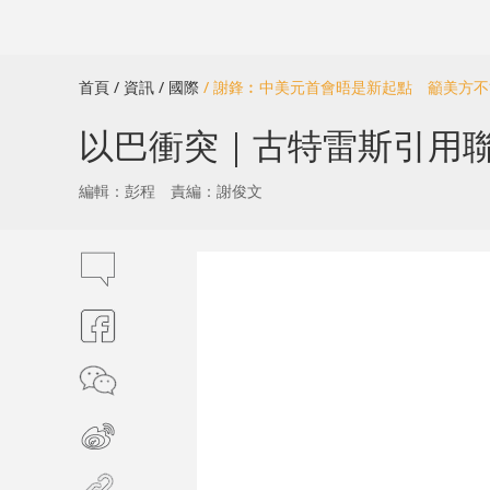
首頁
/ 資訊
/ 國際
/ 謝鋒︰中美元首會晤是新起點 籲美方
以巴衝突｜古特雷斯引用
編輯：彭程
責編：謝俊文