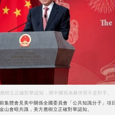
應樹立正確對華認知，將中國視為夥伴而不是對手。
前集體會見美中關係全國委員會「公共知識分子」項
金山會晤共識，美方應樹立正確對華認知。