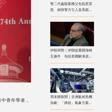
警二代姦殺案獲父包庇惹眾
怒 南韓警方引入直系親屬
涉案迴避制度
伊朗局勢｜伊朗提重開海峽
五條件 包括美國解凍資產
及賠償損失
周末睇新聞｜非洲氣候危機
目中青年學者，
加劇 「媽祖」氣象方案助
力提升防災韌性