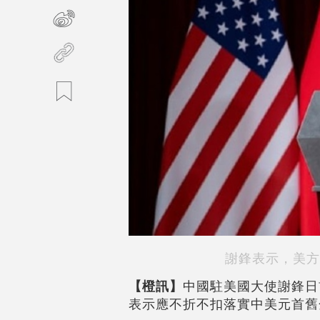
謝鋒表示，美方
【橙訊】
中國駐美國大使謝鋒日
表示應不折不扣落實中美元首舊