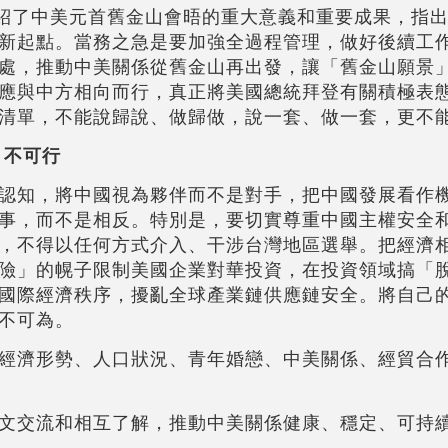
介紹了中美元首舊金山會晤的重大意義和重要成果，指
新起點。當務之急是要加強全過程管理，做好後續工
處，推動中美關係從舊金山再出發，讓「舊金山願景
應與中方相向而行，真正將美國總統拜登有關積極表
清單，不能說歸說、做歸做，說一套、做一套，更不
」不可行
認知，將中國視為夥伴而不是對手，把中國發展看作
事，而不是相反。特別是，要切實尊重中國主權安全
，不得以任何方式介入、干涉台灣地區選舉。把經濟
險」的幌子限制美國企業對華投資，在投資領域搞「
國際經濟秩序，擾亂全球產業鏈供應鏈安全。將自己
不可為。
經濟形勢、人口狀況、青年婚戀、中美關係、經貿合
文交流和相互了解，推動中美關係健康、穩定、可持