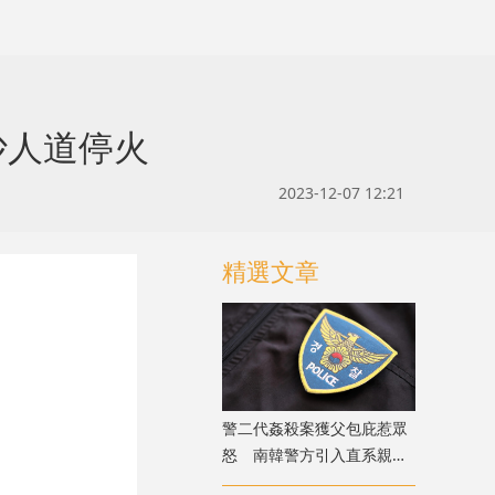
沙人道停火
2023-12-07 12:21
精選文章
警二代姦殺案獲父包庇惹眾
怒 南韓警方引入直系親屬
涉案迴避制度