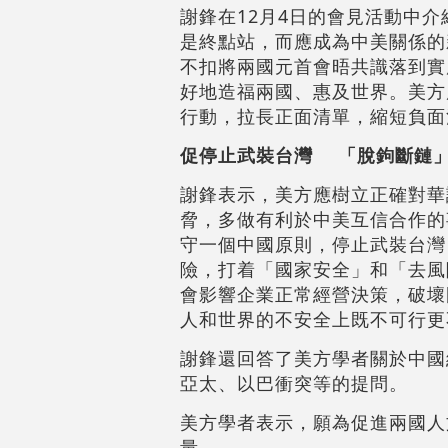
謝鋒在12月4日的會見活動中
是終點站，而應成為中美關係的
不扣將兩國元首會晤共識落到實
好地造福兩國、惠及世界。美方
行動，拉長正面清單，縮短負面
促停止武裝台灣 「脫鉤斷鏈
謝鋒表示，美方應樹立正確對華
脅，多做有利於中美互信合作的
守一個中國原則，停止武裝台灣
險，打着「國家安全」和「去風
會影響企業正常經營決策，破壞
人和世界的不安全上既不可行更
謝鋒還回答了美方學者關於中國
亞太、以巴衝突等的提問。
美方學者表示，願為促進兩國人
量。