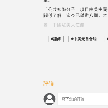
「公共知識分子」項目由美中關
關係了解，迄今已舉辦八期。本
圖：中國駐美大使館
#謝鋒
#中美元首會晤
評論