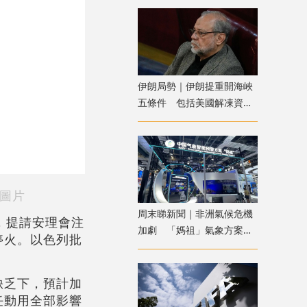
伊朗局勢｜伊朗提重開海峽
五條件 包括美國解凍資產
及賠償損失
圖片
周末睇新聞｜非洲氣候危機
，提請安理會注
加劇 「媽祖」氣象方案助
停火。以色列批
力提升防災韌性
缺乏下，預計加
任動用全部影響