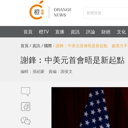
首頁
橙TV
直播
資訊
評論
財經
文化
首頁
/ 資訊
/ 國際
/ 謝鋒︰中美元首會晤是新起點 籲美方
謝鋒︰中美元首會晤是新起點
編輯：孫紹豪
責編：謝俊文