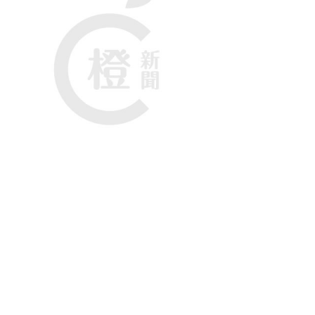
斯一間醫院內，躺在地板上等待治療的傷者。
系統。《華爾街日報》周一引述美國官員稱，以軍考