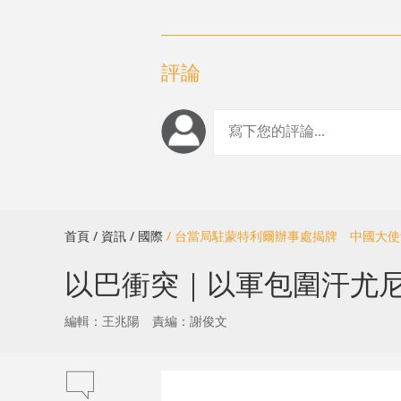
評論
首頁
/ 資訊
/ 國際
/ 台當局駐蒙特利爾辦事處揭牌 中國大
以巴衝突｜以軍包圍汗尤
編輯：王兆陽
責編：謝俊文