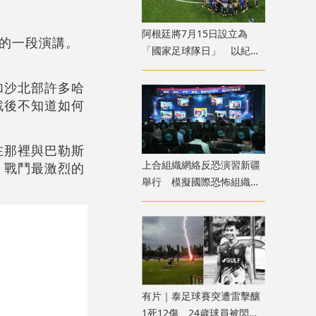
​阿根廷將7月15日設立為
的一段演講。
「國家足球隊日」 以紀念
世盃挫英格蘭
加沙北部許多哈
戰後不知道如何
在那裡與巴勒斯
上合組織網絡反恐演習新疆
，戰鬥最激烈的
舉行 模擬國際恐怖組織策
劃實施恐襲等情形
有片｜泰足球賽突遭雷擊釀
1死12傷 24歲球員被閃電