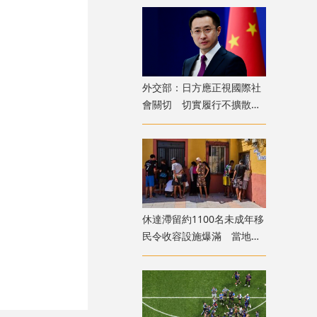
外交部：日方應正視國際社
會關切 切實履行不擴散核
武器的國際法義務
​休達滯留約1100名未成年移
民令收容設施爆滿 當地冀
移送西班牙本土