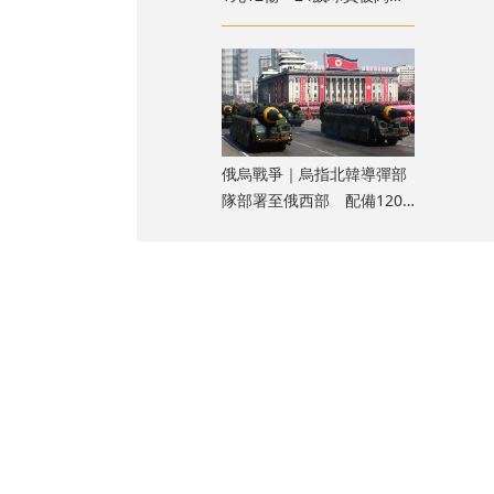
劈中亡
俄烏戰爭｜烏指北韓導彈部
隊部署至俄西部 配備120
枚彈道導彈
慮以海水淹沒其