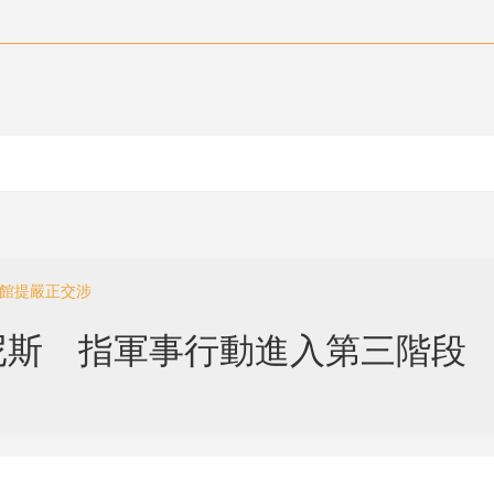
使館提嚴正交涉
尼斯 指軍事行動進入第三階段