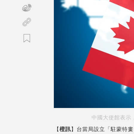
中國大使館表示
【
橙訊
】台當局設立「駐蒙特婁台