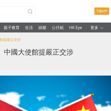
下載APP
親子教育
生活
娛樂
公仔紙
HK Eye
更多
使館提嚴正交涉
 中國大使館提嚴正交涉