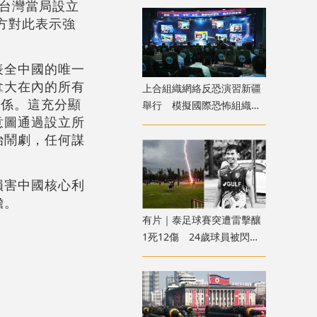
台灣當局設立
方對此表示強
表全中國的唯一
拿大在內的所有
上合組織網絡反恐演習新疆
關係。這充分顯
舉行 模擬國際恐怖組織策
意圖通過設立所
劃實施恐襲等情形
治鬧劇，任何謀
損害中國核心利
擔。
有片｜泰足球賽突遭雷擊釀
1死12傷 24歲球員被閃電
劈中亡