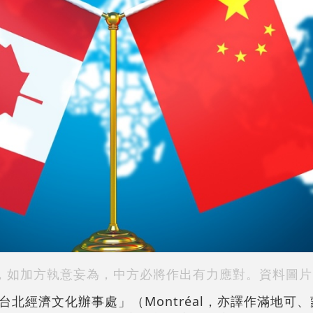
，如加方執意妄為，中方必將作出有力應對。資料圖片
北經濟文化辦事處」（Montréal，亦譯作滿地可