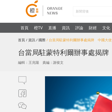
首頁
橙TV
直播
資訊
評論
財經
文化
首頁
/ 資訊
/ 國際
/ 台當局駐蒙特利爾辦事處揭牌 中國大
台當局駐蒙特利爾辦事處揭牌
編輯：王兆陽
責編：謝俊文