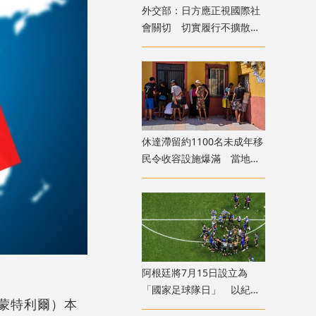
外交部：日方應正視國際社
會關切 切實履行不擴散核
武器的國際法義務
​休達滯留約1100名未成年移
民令收容設施爆滿 當地冀
移送西班牙本土
​阿根廷將7月15日設立為
「國家足球隊日」 以紀念
、蒙特利爾）本
世盃挫英格蘭