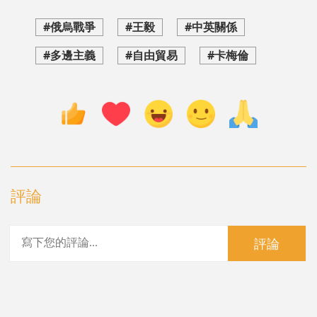
#俄烏戰爭
#王毅
#中英關係
#多邊主義
#自由貿易
#卡梅倫
評論
評論