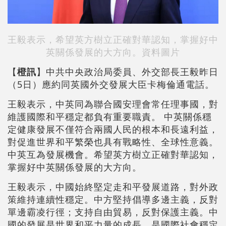
王毅表示，希望英方樹立正確對華認知，掌握好中
英關係發展的大方向。資料圖片
【
橙訊
】中共中央政治局委員、外交部長王毅昨日
（5日）應約同英國外交發展大臣卡梅倫通電話。
王毅表示，中英同為聯合國安理會常任理事國，對
維護國際和平穩定都負有重要職責。 中英關係穩
定健康發展不僅符合兩國人民的根本和長遠利益，
對促進世界和平繁榮也具有戰略性、全球性意義。
中英互為發展機會。希望英方樹立正確對華認知，
掌握好中英關係發展的大方向。
王毅表示，中國始終堅定走和平發展道路，對外政
策維持連續性穩定。中方堅持倡導多邊主義，反對
單邊霸凌行徑；支持自由貿易，反對保護主義。中
國的發展是世界和平力量的成長，是國際社會穩定