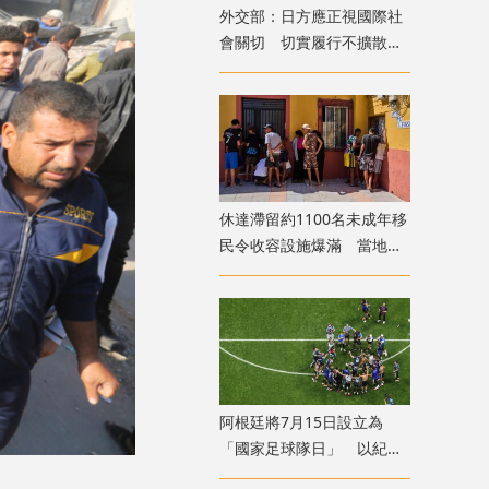
外交部：日方應正視國際社
會關切 切實履行不擴散核
武器的國際法義務
​休達滯留約1100名未成年移
民令收容設施爆滿 當地冀
移送西班牙本土
​阿根廷將7月15日設立為
「國家足球隊日」 以紀念
世盃挫英格蘭