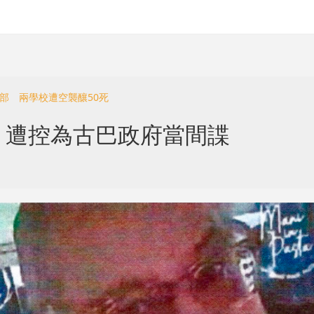
部 兩學校遭空襲釀50死
 遭控為古巴政府當間諜