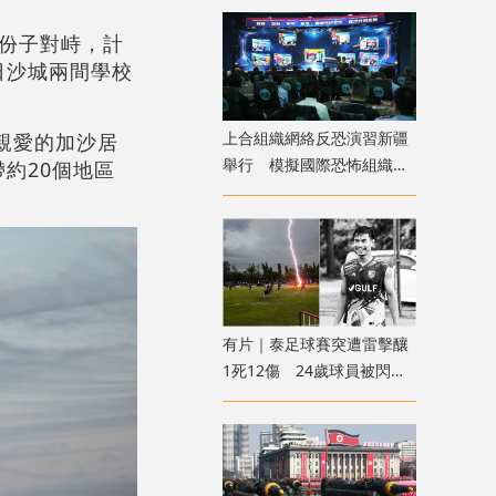
份子對峙，計
日沙城兩間學校
上合組織網絡反恐演習新疆
「親愛的加沙居
舉行 模擬國際恐怖組織策
約20個地區
劃實施恐襲等情形
有片｜泰足球賽突遭雷擊釀
1死12傷 24歲球員被閃電
劈中亡