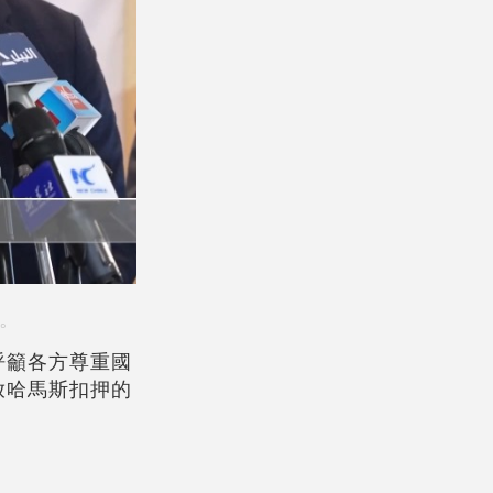
。
呼籲各方尊重國
放哈馬斯扣押的