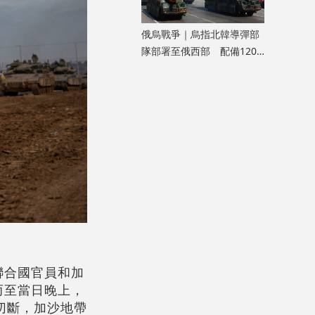
俄烏戰爭｜烏指北韓導彈部
隊部署至俄西部 配備120
枚彈道導彈
聯合國官員和加
而至當日晚上，
被切斷，加沙地帶