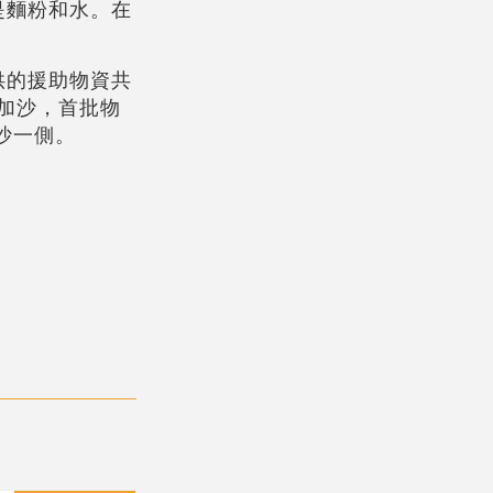
是麵粉和水。在
供的援助物資共
加沙，首批物
沙一側。