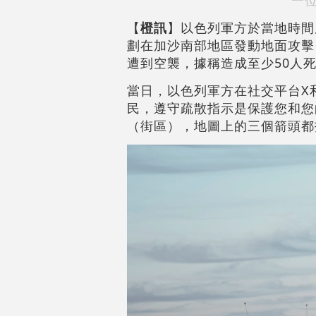
一位
【
橙訊
】以色列軍方於當地時間
劃在加沙南部地區發動地面攻擊
遭到空襲，據稱造成至少50人
當日，以色列軍方在社交平台X和
民，遵守疏散指示是保護您和您
（街區），地圖上的三個箭頭都