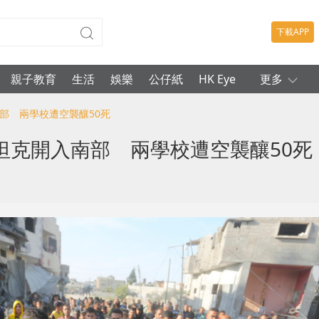
下載APP
親子教育
生活
娛樂
公仔紙
HK Eye
更多
部 兩學校遭空襲釀50死
坦克開入南部 兩學校遭空襲釀50死