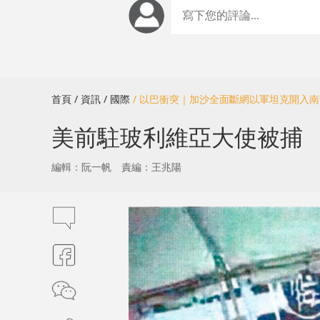
首頁
/ 資訊
/ 國際
/ 以巴衝突｜加沙全面斷網以軍坦克開入南
美前駐玻利維亞大使被捕
編輯：阮一帆
責編：王兆陽