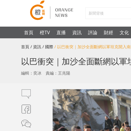
首頁
橙TV
直播
資訊
評論
財經
文化
首頁
/ 資訊
/ 國際
/ 以巴衝突｜加沙全面斷網以軍坦克開入南
以巴衝突｜加沙全面斷網以軍
編輯：奕冰
責編：王兆陽