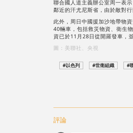
聯合國人道主義辦公室周一表示
鄰近的汗尤尼斯省，由於敵對行
此外，周日中國援加沙地帶物資
40輛車，包括救災物資、衛生
資已於11月28日從開羅發車
圖：美聯社、央視
#以色列
#世衛組織
#
評論