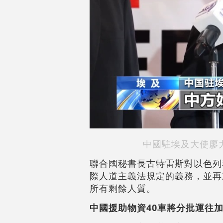
中國駐埃及大使廖
聯合國秘書長古特雷斯對以色列
際人道主義法規定的義務，並再
所有剩餘人質。
中國援助物資40車將分批運往