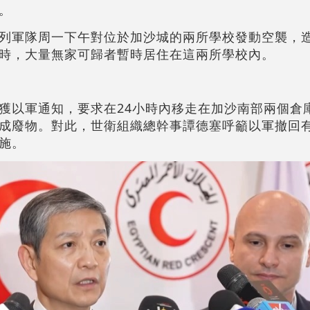
。
列軍隊周一下午對位於加沙城的兩所學校發動空襲，造
時，大量無家可歸者暫時居住在這兩所學校內。
獲以軍通知，要求在24小時內移走在加沙南部兩個倉
成廢物。對此，世衛組織總幹事譚德塞呼籲以軍撤回
施。