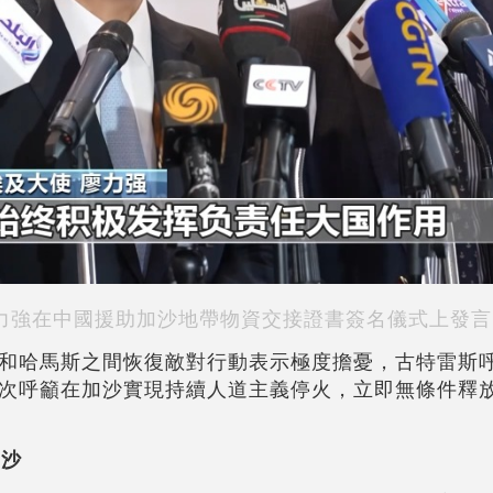
力強在中國援助加沙地帶物資交接證書簽名儀式上發言
和哈馬斯之間恢復敵對行動表示極度擔憂，古特雷斯
次呼籲在加沙實現持續人道主義停火，立即無條件釋
加沙