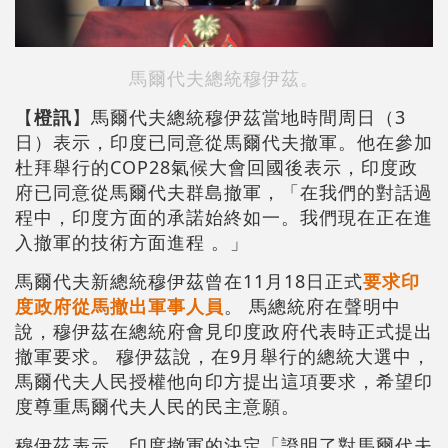
馬爾代夫總統穆伊茲。
【
橙訊
】馬爾代夫總統穆伊茲當地時間周日（3
日）表示，印度已同意從馬爾代夫撤軍。他在參加
杜拜舉行的COP28氣候大會回國後表示，印度政
府已同意從馬爾代夫群島撤軍，「在我們的對話過
程中，印度方面的承諾始終如一。我們現在正在進
入撤軍的技術方面進程 。」
馬爾代夫新總統穆伊茲曾在11月18日正式
要求印
度政府從馬撤出軍事人員
。 馬總統府在聲明中
說，穆伊茲在總統府會見印度政府代表時正式提出
撤軍要求。 穆伊茲說，在9月舉行的總統大選中，
馬爾代夫人民授權他向印方提出這項要求，希望印
度尊重馬爾代夫人民的民主意願。
穆伊茲表示，印度撤軍的決定「證明了對馬爾代夫