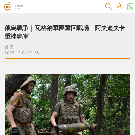
俄烏戰爭｜瓦格納軍團重回戰場 阿夫迪夫卡
重挫烏軍
國際
2023-12-04 21:28