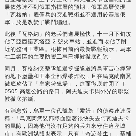
展依然達不到俄軍指揮層的預期，俄軍高層發現
「瓦格納」雇傭兵的突進戰術並不適用於基層俄
軍，於是改變了戰鬥編組。
此後「瓦格納」的老兵們進展極快，十一月下旬攻
佔了亞西諾瓦塔亞 2 號火車站，並進而攻佔了附
近的整個工業區。根據目前的最新戰報顯示，烏軍
在工業區的主要防禦工事已經被徹底剷除。
同月，瓦格納突擊隊通過挖掘隧道將烏軍苦心經營
的地下堡壘和工事全部爆破炸毀，且在烏克蘭南翼
徹底攻佔了「皇家狩獵場」，進而徹底封閉了 T-
0505 高速公路的路口，阿夫迪夫卡與外界的聯繫
被徹底掐斷。
有消息指，烏軍一位代號為「索姆」的偵察連連長
稱 :「烏克蘭武裝部隊面臨著很快失去阿瓦迪夫卡
的風險，因為他們沒有足夠的兵力來守住這座城
市」有歐洲媒體也表示，只有「奇迹發生」，基輔