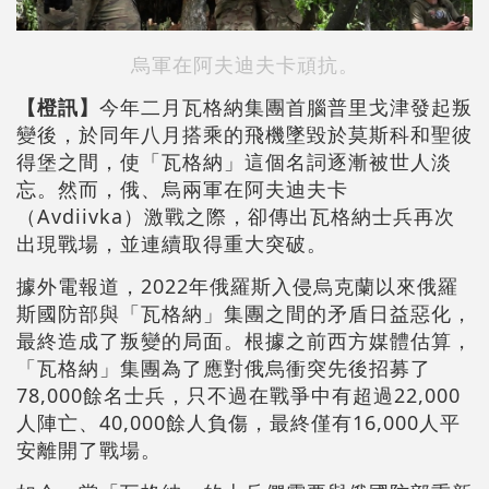
烏軍在阿夫迪夫卡頑抗。
【橙訊】
今年二月瓦格納集團首腦普里戈津發起叛
變後，於同年八月搭乘的飛機墜毀於莫斯科和聖彼
得堡之間，使「瓦格納」這個名詞逐漸被世人淡
忘。然而，俄、烏兩軍在阿夫迪夫卡
（Avdiivka）激戰之際，卻傳出瓦格納士兵再次
出現戰場，並連續取得重大突破。
據外電報道，2022年俄羅斯入侵烏克蘭以來俄羅
斯國防部與「瓦格納」集團之間的矛盾日益惡化，
最終造成了叛變的局面。根據之前西方媒體估算，
「瓦格納」集團為了應對俄烏衝突先後招募了
78,000餘名士兵，只不過在戰爭中有超過22,000
人陣亡、40,000餘人負傷，最終僅有16,000人平
安離開了戰場。