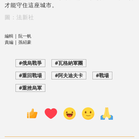
才能守住這座城市。
圖：法新社
編輯 | 阮一帆
責編 | 孫紹豪
#俄烏戰爭
#瓦格納軍團
#重回戰場
#阿夫迪夫卡
#戰場
#重挫烏軍