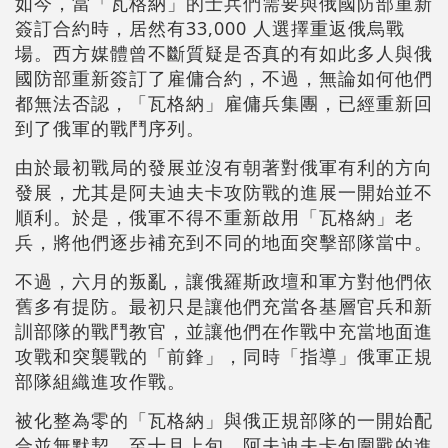
如今，當「瓦格納」的士兵們需要與俄國防部重新
簽訂合約時，居然有33,000 人選擇重返俄烏戰
場。西方媒體曾不斷質疑是否真的有如此多人與俄
國防部重新簽訂了雇傭合約，不過，無論如何他們
都無法否認，「瓦格納」雇傭兵集團，已經重新回
到了俄軍的戰鬥序列。
由於最初戰局的發展並沒有朝著對俄軍有利的方向
發展，尤其是阿夫迪夫卡攻防戰的進展一開始並不
順利。於是，俄軍不得不重新啟用「瓦格納」老
兵，將他們逐步補充到不同的地面突擊部隊當中。
不過，六月的叛亂，讓俄羅斯政壇和軍方對他們依
舊多有提防。最初只是讓他們充當各基層官兵和新
訓部隊的戰鬥教官，並讓他們在作戰中充當地面進
攻戰和突襲戰的「前鋒」，同時「指導」俄軍正規
部隊組織進攻作戰。
被化整為零的「瓦格納」與俄正規部隊的一開始配
合並無默契，至十月上旬，阿夫迪夫卡包圍戰的進