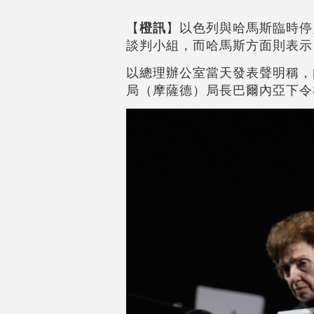
【
橙訊
】以色列與哈馬斯臨時停
談判小組，而哈馬斯方面則表示
以總理辦公室當天發表聲明稱，
局（摩薩德）局長巴爾內亞下令