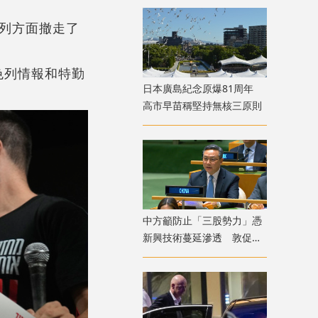
列方面撤走了
色列情報和特勤
日本廣島紀念原爆81周年
高市早苗稱堅持無核三原則
中方籲防止「三股勢力」憑
新興技術蔓延滲透 敦促敘
利亞打擊「東伊運」