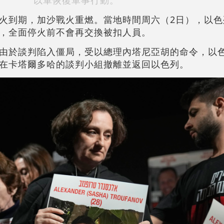
以軍恢復軍事行動。
火到期，加沙戰火重燃。當地時間周六（2日），以色
，全面停火前不會再交換被扣人員。
由於談判陷入僵局，受以總理內塔尼亞胡的命令，以
在卡塔爾多哈的談判小組撤離並返回以色列。