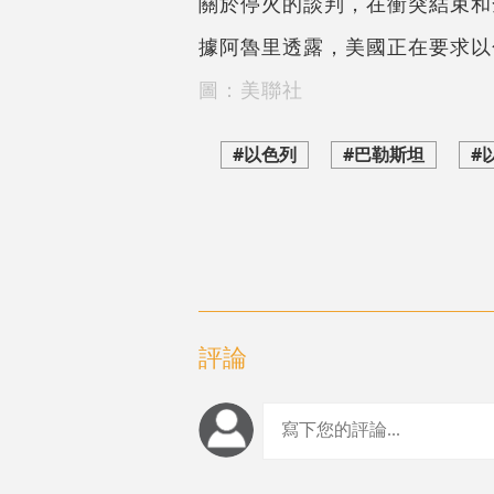
關於停火的談判，在衝突結束和
據阿魯里透露，美國正在要求以
圖：美聯社
#以色列
#巴勒斯坦
#
評論