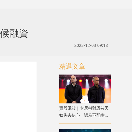
氣候融資
2023-12-03 09:18
精選文章
賣股風波｜卡尼稱對恩芬天
奴失去信心 認為不配擔任
FIFA領導人職位