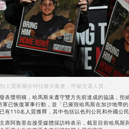
扣人質家屬在特拉維夫集會，呼籲交還人質。
發表聲明稱，哈馬斯未遵守雙方先前達成的協議，拒絕
防軍已恢復軍事行動，並「已摧毀哈馬斯在加沙地帶的
已有110名人質獲釋，其中包括以色列公民和外國公
主席阿魯里在接受媒體採訪時表示，截至目前哈馬斯