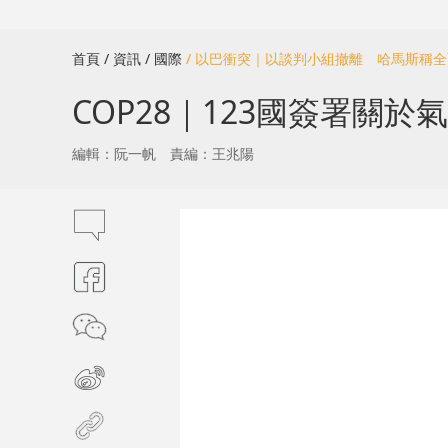
首頁
/ 資訊
/ 國際
/ 以巴衝突｜以談判小組撤離 哈馬斯稱
COP28｜123國簽署關
編輯：阮一帆
責編：王兆陽