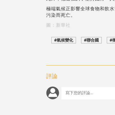
極端氣候正影響全球食物和飲水
污染而死亡。
圖：新華社
#氣候變化
#聯合國
#
評論