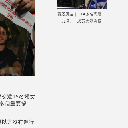
​賣股風波｜FIFA多名高層
「力撐」 恩芬天奴為投資
方案首次公開道歉
交還15名婦女
多個重要據
民。
與以方沒有進行