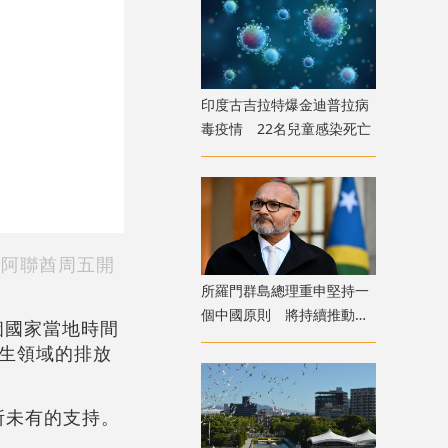
印度古吉拉特爆金迪普拉病
毒疫情 22名兒童感染死亡
在阿聯酋周五開
​所羅門群島總理重申堅持一
個中國原則 將持續推動中
個國家當地時間
所友好合作
生領域的排放
所未有的支持。