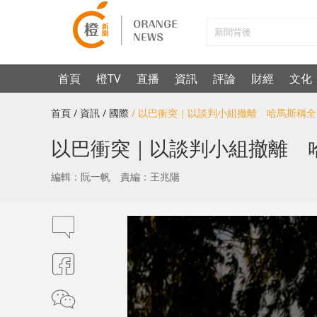
首頁
橙TV
直播
資訊
評論
財經
文化
首頁
/ 資訊
/ 國際
/ 以巴衝突｜以談判小組撤離 哈馬斯稱
以巴衝突｜以談判小組撤離 
編輯：阮一帆
責編：王兆陽