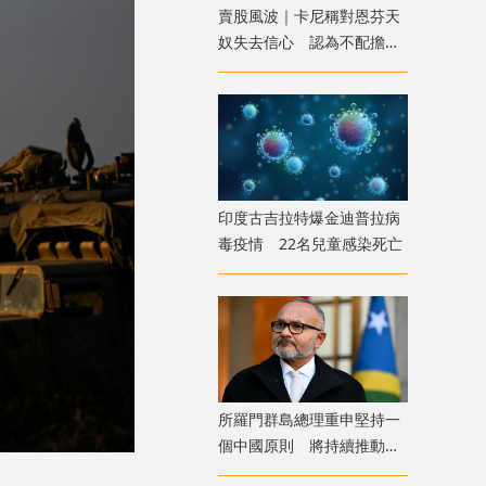
賣股風波｜卡尼稱對恩芬天
奴失去信心 認為不配擔任
FIFA領導人職位
印度古吉拉特爆金迪普拉病
毒疫情 22名兒童感染死亡
​所羅門群島總理重申堅持一
個中國原則 將持續推動中
所友好合作