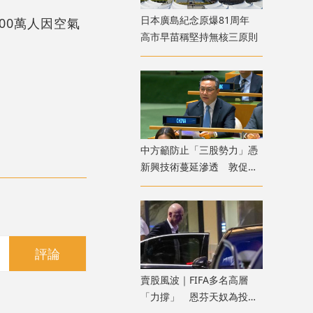
日本廣島紀念原爆81周年
00萬人因空氣
高市早苗稱堅持無核三原則
中方籲防止「三股勢力」憑
新興技術蔓延滲透 敦促敘
利亞打擊「東伊運」
評論
​賣股風波｜FIFA多名高層
「力撐」 恩芬天奴為投資