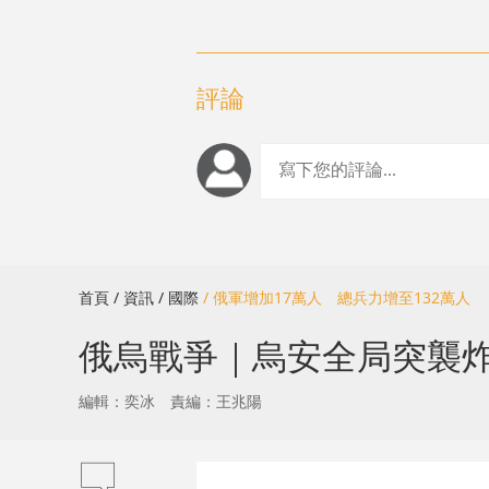
評論
首頁
/ 資訊
/ 國際
/ 俄軍增加17萬人 總兵力增至132萬人
俄烏戰爭｜烏安全局突襲
編輯：奕冰
責編：王兆陽