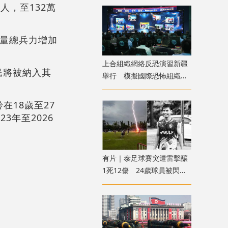
人，至132萬
力量總兵力增加
上合組織網絡反恐演習新疆
民將被納入其
舉行 模擬國際恐怖組織策
劃實施恐襲等情形
在18歲至27
3年至2026
有片｜泰足球賽突遭雷擊釀
1死12傷 24歲球員被閃電
劈中亡