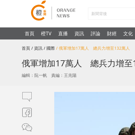
首頁
橙TV
直播
資訊
評論
財經
文化
首頁
/ 資訊
/ 國際
/ 俄軍增加17萬人 總兵力增至132萬人
俄軍增加17萬人 總兵力增至1
編輯：阮一帆
責編：王兆陽