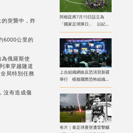
​阿根廷將7月15日設立為
土的突襲中，炸
「國家足球隊日」 以紀念
。
世盃挫英格蘭
6000公里的
前為俄羅斯使
列車穿越隧道
上合組織網絡反恐演習新疆
安全局特別任務
舉行 模擬國際恐怖組織策
劃實施恐襲等情形
，沒有造成傷
有片｜泰足球賽突遭雷擊釀