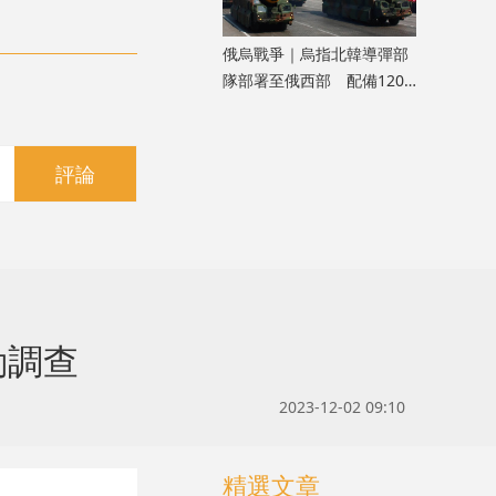
俄烏戰爭｜烏指北韓導彈部
隊部署至俄西部 配備120
枚彈道導彈
評論
動調查
2023-12-02 09:10
精選文章