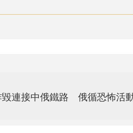
炸毀連接中俄鐵路 俄循恐怖活