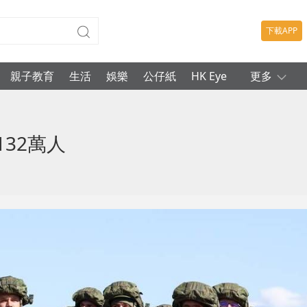
下載APP
親子教育
生活
娛樂
公仔紙
HK Eye
更多
32萬人