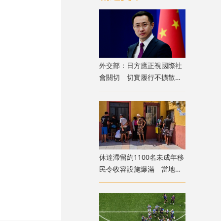
外交部：日方應正視國際社
會關切 切實履行不擴散核
武器的國際法義務
​休達滯留約1100名未成年移
民令收容設施爆滿 當地冀
移送西班牙本土