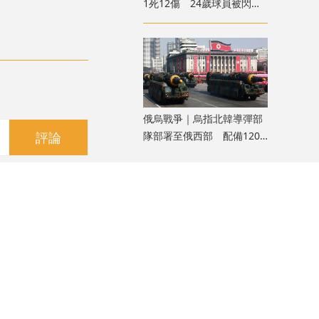
1死12傷 24歲球員被閃電
劈中亡
俄烏戰爭｜烏指北韓導彈部
隊部署至俄西部 配備120
評論
枚彈道導彈