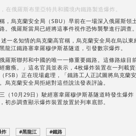
，在俄羅斯布里亞特共和國境內鐵路製造爆炸。
稱，烏克蘭安全局（SBU）早前在一場深入俄羅斯領
路。俄羅斯當局已經將這事件視作恐怖襲擊進行調查
.eu引述一名知情的烏克蘭高官稱，烏克蘭安全局在烏以東約
黑龍江鐵路塞韋羅穆伊斯基隧道，引發數宗爆炸。
俄羅斯聯邦和中國的唯一一條重要鐵路。這條路線目
經癱瘓。」這名官員並表示，4枚爆炸裝置在一列載貨
（FSB）正在現場處理，「鐵路工人正試圖將烏克蘭
。烏克蘭安全局拒絕對這些說法發表評論。
三（10月29日）駛經塞韋羅穆伊斯基隧道時發生爆炸
，初步調查顯示爆炸裝置放置於列車底部。
爆炸
#黑龍江
#鐵路