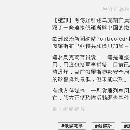
烏方消息稱
【
橙訊
】有傳媒引述烏克蘭官員
毀了一條連接俄羅斯與中國的鐵
歐洲政治新聞網站Politico
俄羅斯布里亞特共和國貝加爾－
這名烏克蘭官員說：「這是連接
用，用途包括軍事補給，目前已
時爆炸，目前俄羅斯聯邦安全局
的影響降到最低，但未能成功」
有俄方傳媒稱，一列貨運列車周
亡，俄方正循恐怖活動調查事件
圖：網絡圖片
#俄烏戰爭
#俄羅斯
#