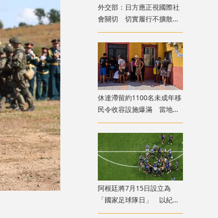
外交部：日方應正視國際社
會關切 切實履行不擴散核
武器的國際法義務
​休達滯留約1100名未成年移
民令收容設施爆滿 當地冀
移送西班牙本土
​阿根廷將7月15日設立為
「國家足球隊日」 以紀念
世盃挫英格蘭