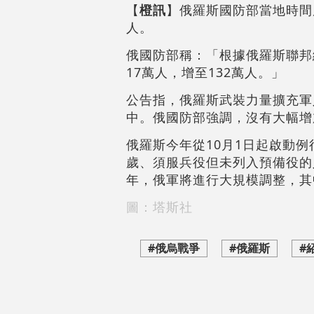
【
橙訊
】俄羅斯國防部當地時間
人。
俄國防部稱：「根據俄羅斯聯邦總
17萬人，增至132萬人。」
公告指，俄羅斯武裝力量擴充軍
中。俄國防部強調，沒有大幅增
俄羅斯今年從10月1日起啟動例
歲、須服兵役但未列入預備役的人
年，俄軍將進行大規模調整，其
圖：塔斯社
#俄烏戰爭
#俄羅斯
#