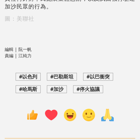
加沙民眾的行為。
圖：美聯社
編輯 | 阮一帆
責編 | 江純力
#以色列
#巴勒斯坦
#以巴衝突
#哈馬斯
#加沙
#停火協議