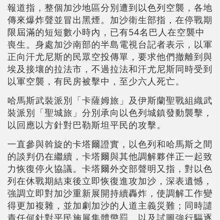
報道指，整個加沙地區分別遭到以色列空襲，各地
傳來爆炸聲並冒出黑煙。加沙衛生部指，在停戰期
限屆滿的短短數小時內，已有54名巴人在空襲中
喪生。身處加沙南部的半島電視台記者表示，以軍
正向汗尤尼斯的民眾空投傳單，要求他們撤離到與
埃及接壤的拉法市，不過拉法和汗尤尼斯同時受到
以軍空襲，有民房被擊中，至少六人死亡。
哈馬斯武裝派別「卡薩姆旅」及伊斯蘭聖戰組織武
裝派別「聖城旅」分別承向以色列城鎮發動襲擊，
以回應以方針對巴勒斯坦平民的攻擊。
一直參與斡旋的卡塔爾證實，以色列和哈馬斯之間
的談判仍在繼續，卡塔爾與其他調解夥伴正一起致
力恢復停火協議。卡塔爾外交部聲明又指，對以色
列在休戰期結束後立即恢復進攻加沙，深表遺憾，
強調立即對加沙重新展開持續轟炸，使調解工作變
得更加複雜，並加劇加沙的人道主義災難；同時譴
責任何針對平民施展集體懲罰，以及試圖強行驅逐