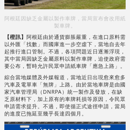
阿根廷因
缺乏金屬以製作車牌，當局宣布會改用紙
製車牌。
【橙訊】
阿根廷由於通貨膨脹嚴重，在進口原料需
以外匯「找數」而國庫進一步空虛下，當地自去年
起推行進口管制。不過，各項問題近日逐漸浮現，
其中當局因缺乏金屬原料以製作車牌，迫使政府需
要公布，暫時允許民眾申請紙車牌「應急上路」。
綜合當地媒體及外媒報道，當地近日出現愈來愈多
汽車及電單車「無牌」上路。由於當地車牌是由國
家汽車管理局（DNRPA）統一製作及發放，在缺
乏原材料下，加上原有的車牌耗損等原因，令民眾
申請需求提升。不過，即使循正式途徑申請，當局
的進度已拖延至幾乎長達四個月。