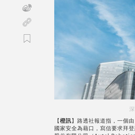
深
【
橙訊
】路透社報道指，一個由
國家安全為藉口，寫信要求拜登