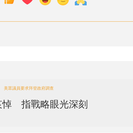
」 美眾議員要求拜登政府調查
哀悼 指戰略眼光深刻