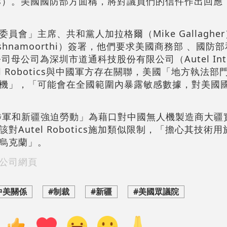
otics）。美國國防部方面稱，將對議員們的信件作出回
會」主席、共和黨人加拉格爾（Mike Gallaghe
ishnamoorthi）簽署，他們要求美國商務部 、國防
該公司母公司為深圳市道通科技股份有限公司（Autel Intel
utel Robotics與中國軍方存在關聯，美國「地方執法
機」，「可能會在全國範圍內暴露敏感數據，對美國
「涉軍和新疆強迫勞動」為藉口對中國無人機製造商大疆
Autel Robotics施加類似限制，「擔心其技術
烏克蘭」。
公司網頁
中美關係
#制裁
#新疆
#美國眾議院