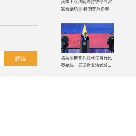
美國上訴法院維持暫停白宮
宴會廳項目 特朗普斥影響國
家安全揚言上訴
評論
德拉埃斯普列亞就任哥倫比
亞總統 展現對非法武裝組
織強硬立場