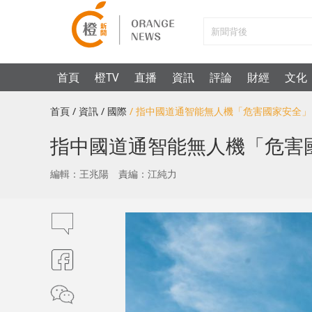
首頁
橙TV
直播
資訊
評論
財經
文化
首頁
/ 資訊
/ 國際
/ 指中國道通智能無人機「危害國家安全
指中國道通智能無人機「危害
編輯：王兆陽
責編：江純力