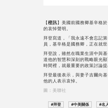
【
橙訊
】美國前國務卿基辛格於
的哀悼聲明。
拜登寫道，「我永遠不會忘記第
員，基辛格是國務卿，正在就世
拜登說，雖然在職業生涯中與基
道他的智慧和深刻的戰略眼光顯
時間裡，就最重要的政策討論提
拜登最後表示，與妻子吉爾向基
他的人表示哀悼。
圖：美聯社
#拜登
#中美關係
#名