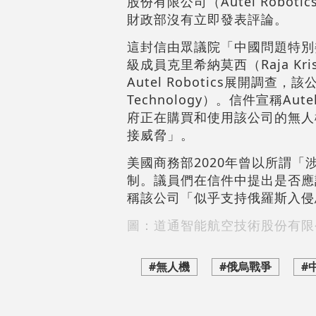
股份有限公司（Autel Rob
財政部沒有立即發表評論。
這封信由眾議院「中國問題特別委員
級成員克里希納莫西（Raja Kr
Autel Robotics展開調查，
Technology）。信件宣稱A
府正在購買和使用該公司的無人
接威脅」。
美國商務部2020年曾以所謂
制。議員們在信件中提出是否應該對
稱該公司「似乎支持俄羅斯入侵
圖：
道通智能航空技術股份有限
#無人機
#俄烏戰爭
#