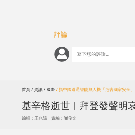
評論
首頁
/ 資訊
/ 國際
/ 指中國道通智能無人機「危害國家安全
基辛格逝世︱拜登發聲明
編輯：王兆陽
責編：謝俊文