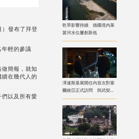
乾旱影響持續 德國境內萊
日）發布了拜登
茵河水位屢創新低
名年輕的參議
格做簡報，就知
繼續在幾代人的
澤連斯基展開任內首次對塞
爾維亞正式訪問 與武契奇
子們以及所有愛
會面