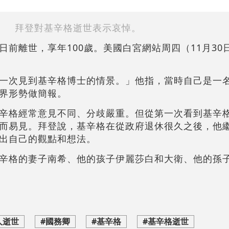
拜登對基辛格逝世表示哀悼。
日前離世，享年100歲。美國白宮網站周四（11月30
一次見到基辛格博士的情景。」他指，當時自己是一
界形勢做簡報。
辛格經常意見不同、分歧嚴重。但從第一次看到基辛
而易見。拜登說，基辛格在從政府退休很久之後，他
出自己的觀點和想法。
辛格的妻子南希、他的孩子伊麗莎白和大衛、他的孫
人逝世
#國務卿
#基辛格
#基辛格逝世