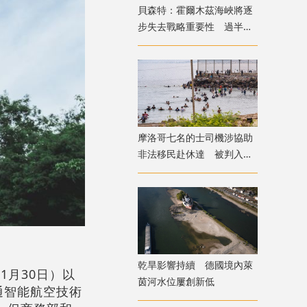
貝森特：霍爾木茲海峽將逐
步失去戰略重要性 過半能
源將由地下管道輸送
摩洛哥七名的士司機涉協助
非法移民赴休達 被判入獄
兼罰款
乾旱影響持續 德國境內萊
1月30日）以
茵河水位屢創新低
通智能航空技術