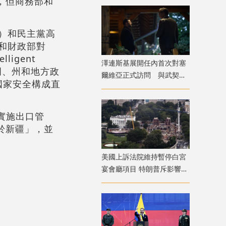
應，但商務部和
r）和民主黨高
部和財政部對
ligent
澤連斯基展開任內首次對塞
部門、州和地方政
爾維亞正式訪問 與武契奇
國家安全構成直
會面
實施出口管
用於新疆」，並
美國上訴法院維持暫停白宮
宴會廳項目 特朗普斥影響國
家安全揚言上訴