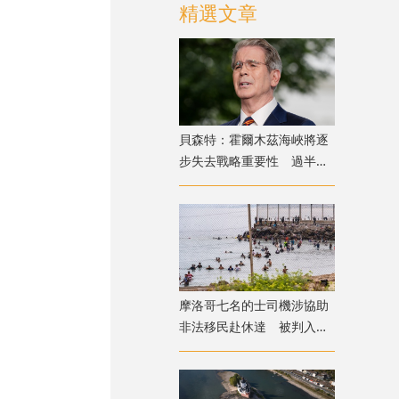
精選文章
貝森特：霍爾木茲海峽將逐
步失去戰略重要性 過半能
源將由地下管道輸送
摩洛哥七名的士司機涉協助
非法移民赴休達 被判入獄
兼罰款