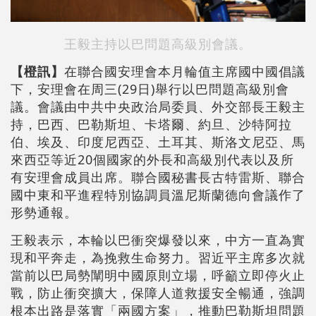
王毅主持以巴問題高級別會議。
【橙訊】
在聯合國安理會本月輪值主席國中國倡議
下，安理會在周三(29日)舉行以巴問題高級別會
議。會議由中共中央政治局委員、外交部長王毅主
持，巴西、巴勒斯坦、卡塔爾、約旦、沙特阿拉
伯、埃及、印度尼西亞、土耳其、斯洛文尼亞、馬
來西亞等近20個國家的外長和高級別代表以及所
有安理會成員出席。聯合國秘書長古特雷斯、聯合
國中東和平進程特別協調員溫尼斯蘭德向會議作了
形勢通報。
王毅表示，本輪以巴衝突爆發以來，中方一直為實
現和平奔走，為挽救生命努力。習近平主席多次就
當前以巴局勢闡明中國原則立場，呼籲立即停火止
戰，防止衝突擴大，保障人道救援安全暢通，強調
根本出路是落實「兩國方案」，推動巴勒斯坦問題