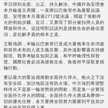
早日得到全面、公正、持久解決。中國作為安理會
本月輪值主席國，一直將以巴衝突作為最緊迫議
題。安理會本月通過2712號決議，開啟了推動停
火的初始步驟。近日，又實現了部分被扣押人員的
釋放和停火。這說明對話談判是拯救生命的最佳選
項，是化解矛盾的根本之道。
王毅強調，本輪以巴衝突已造成大量無辜生命消逝
和前所未有的人道主義災難，其外溢影響還在持續
顯現。戰爭考驗良知與正義，和平呼喚理性與智
慧。國際社會必須為拯救生命、恢復和平採取更積
極行動。
要以最大的緊迫感推動全面持久停火。炮火之下沒
有安全區，加沙地區沒有防火墻。中方強烈希望暫
時停火不是新一輪攻勢前的間歇，而是進一步實現
全面持久停火的開端。全面持久停火應成為壓倒一
切的優先任務，各方要將全部努力匯聚到平息加沙
戰火的共同目標上來。