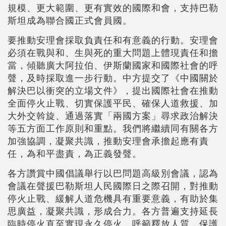
規模、更大範圍、更有實效的國際和會，支持巴勒
斯坦成為聯合國正式會員國。
要推動安理會採取負責任和有意義的行動。安理會
必須在戰與和、生與死的重大問題上體現責任和擔
當，傾聽廣大阿拉伯、伊斯蘭國家和國際社會的呼
聲，及時採取進一步行動。中方提交了《中國關於
解決巴以衝突的立場文件》，提出國際社會在推動
全面停火止戰、切實保護平民、確保人道救援、加
大外交斡旋、通過落實「兩國方案」尋求政治解決
等五方面工作原則和重點。我們將繼續同有關各方
加強協調，凝聚共識，推動安理會承擔起應有責
任，為和平盡責，為正義發聲。
各方讚賞中國倡議舉行以巴問題高級別會議，認為
會議在聲援巴勒斯坦人民國際日之際召開，對推動
停火止戰、緩解人道危機具有重要意義，有助於集
思廣益，凝聚共識，形成合力。各方普遍支持延長
臨時停火直至實現永久停火，呼籲釋放人質，保護