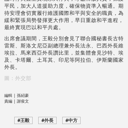
平民，加大人道援助力度，確保物資準入暢通。期
待安理會切實履行維護國際和平與安全的職責，為
緩和緊張局勢發揮更大作用，早日重啟和平進程，
最終實現巴以和平共處。
出席會議期間，王毅分別會見了聯合國秘書長古特
雷斯、斯洛文尼亞副總理兼外長法永、巴西外長維
埃拉、馬來西亞外長讚比里，並集體會見沙特、埃
及、卡塔爾、土耳其、印尼等阿拉伯、伊斯蘭國家
外長。
圖：外交部
編輯 | 孫紹豪
責編 | 謝俊文
#王毅
#外長
#中方