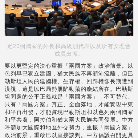
近20個國家的外長和高級別代表以及所有安理會
成員出席。
要以更堅定的決心重振「兩國方案」政治前景。以
色列早已獨立建國，猶太民族不再顛沛流離，但巴
勒斯坦人民的建國權、生存權、回歸權卻長期遭到
漠視，這是以巴局勢屢陷動蕩的癥結所在。巴勒斯
坦問題的公平正義就是「兩國方案」，不可替代。
只有「兩國方案」真正、全面落地，才能實現中東
和平再出發，才能實現巴勒斯坦和以色列兩個國家
和平共處，阿拉伯和猶太兩大民族共同發展。中方
呼籲加大國際和地區外交努力，重振「兩國方案」
政治前景，重啟巴以直接談判。中方倡議召開更具