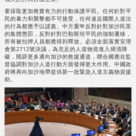
要採取更加務實有力的行動保護平民。任何針對平
民的暴力和襲擊都不可接受，任何違反國際人道法
的行為都應予以譴責。中方重申反對針對加沙民眾
的集體懲罰，反對針對巴勒斯坦平民的強制遷移，
所有被扣押人員都應得到釋放。必須全面落實安理
會第2712號決議，為充足的人道物資進入掃清障
礙，開辟更多通向加沙的救援通道，聯合國應在監
督協調對加沙人道行動方面發揮更大作用。中國政
府將再向加沙地帶提供新一批緊急人道主義物資援
助。