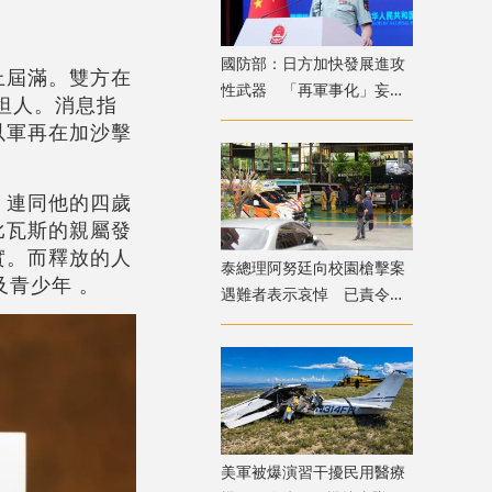
國防部：日方加快發展進攻
上屆滿。雙方在
性武器 「再軍事化」妄動
坦人。消息指
是地區和平穩定真正威脅
以軍再在加沙擊
，連同他的四歲
比瓦斯的親屬發
實。而釋放的人
​泰總理阿努廷向校園槍擊案
青少年 。
遇難者表示哀悼 已責令展
開調查
美軍被爆演習干擾民用醫療