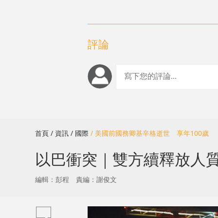
評論
首頁
/ 資訊
/ 國際
/ 美國前國務卿基辛格逝世 享年100歲
以巴衝突｜雙方續釋放人
編輯：彭程
責編：謝俊文