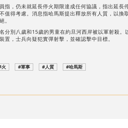
員指，仍未就延長停火期限達成任何協議，指出延長
不值得考慮。消息指哈馬斯提出釋放所有人質，以換
絕。
名分別八歲和15歲的男童在約旦河西岸被以軍射殺。
裝置，士兵向疑犯實彈射擊，並確認擊中目標。
停火
#軍事
#人質
#哈馬斯