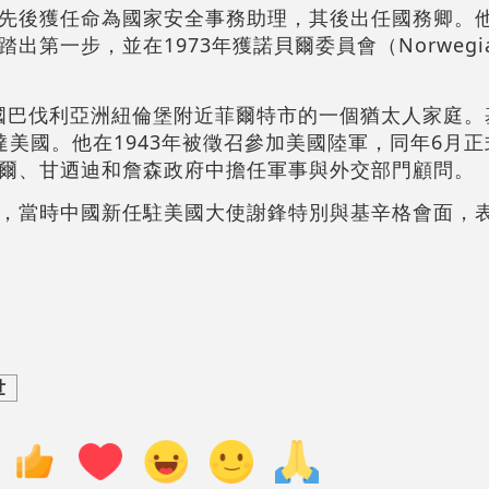
先後獲任命為國家安全事務助理，其後出任國務卿。他在
第一步，並在1973年獲諾貝爾委員會（Norwegian
於德國巴伐利亞洲紐倫堡附近菲爾特市的一個猶太人家庭
美國。他在1943年被徵召參加美國陸軍，同年6月
爾、甘迺迪和詹森政府中擔任軍事與外交部門顧問。
，當時中國新任駐美國大使謝鋒特別與基辛格會面，
世