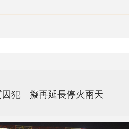
質囚犯 擬再延長停火兩天