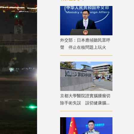
外交部：日本應傾聽民眾呼
聲 停止在核問題上玩火
京都大學醫院證實腦腫瘤切
除手術失誤 誤切健康腦組
織致病患無法自主呼吸