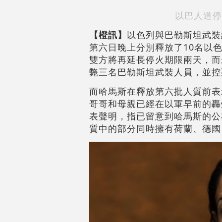
以巴人道停
【橙訊】
以色列與巴勒斯坦武裝
第六日晚上分別釋放了10名以
雙方將再延長停火期限兩天，而
斃三名巴勒斯坦武裝人員，並控
而哈馬斯在釋放第六批人質前表
哥哥和母親已經在以軍早前的轟
表聲明，指已留意到哈馬斯的公
質中的部分同時擁有荷蘭、德國