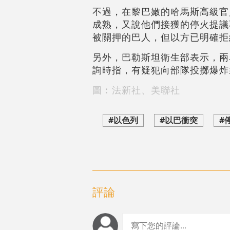
不過，在黎巴嫩的哈馬斯高級官
成熟，又說他們接獲的停火提議
被關押的巴人，但以方已明確拒
另外，巴勒斯坦衛生部表示，兩
詢時指，有疑犯向部隊投擲爆炸
圖︰法新社、美聯社
#以色列
#以巴衝突
#
評論