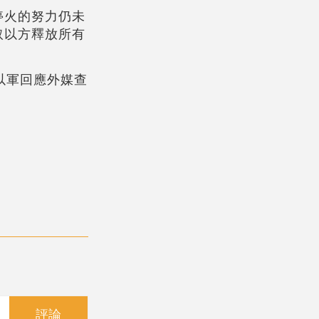
停火的努力仍未
取以方釋放所有
以軍回應外媒查
評論