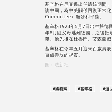
基辛格在尼克遜出任總統期間，
訪中國，為中美關係回復正常化踏出
Committee）頒發和平獎。
基辛格1923年5月7日出生
年8月
隨父母逃難德國，之後抵達
籍。他先後在杜魯門、艾森豪威
基辛格
在今年五月迎來百歲壽辰
百歲壽辰的祝賀。
圖︰法新社
#國務卿
#基辛格
#逝