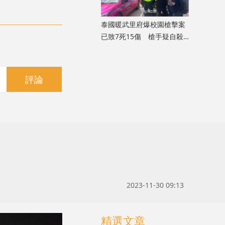
泰國暖武里府爆校園槍擊案
已致7死15傷 槍手疑自殺
身亡
評論
2023-11-30 09:13
精選文章