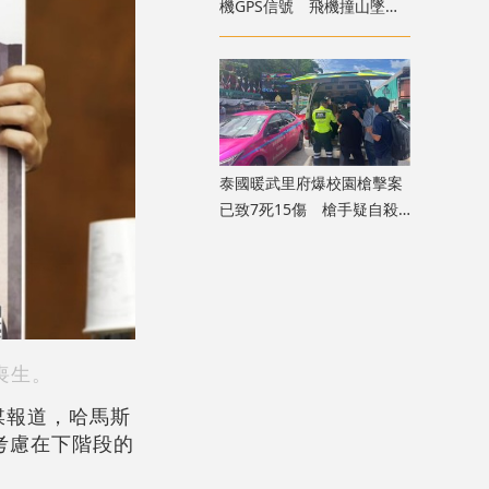
機GPS信號 飛機撞山墜毀
致4死
泰國暖武里府爆校園槍擊案
已致7死15傷 槍手疑自殺
身亡
喪生。
媒報道，哈馬斯
考慮在下階段的