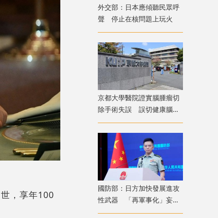
外交部：日本應傾聽民眾呼
聲 停止在核問題上玩火
京都大學醫院證實腦腫瘤切
除手術失誤 誤切健康腦組
織致病患無法自主呼吸
國防部：日方加快發展進攻
逝世，享年100
性武器 「再軍事化」妄動
是地區和平穩定真正威脅