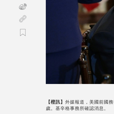
【橙訊】
外媒報道，美國前國務卿基
歲。基辛格事務所確認消息。