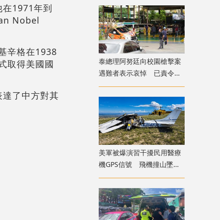
1971年到
 Nobel
。基辛格在
1938
​泰總理阿努廷向校園槍擊案
正式取得美國國
遇難者表示哀悼 已責令展
開調查
表達了中方對其
美軍被爆演習干擾民用醫療
機GPS信號 飛機撞山墜毀
致4死