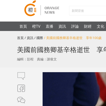
首頁
橙TV
直播
資訊
評論
財經
文化
首頁
/ 資訊
/ 國際
/ 美國前國務卿基辛格逝世 享年100歲
美國前國務卿基辛格逝世 享年
編輯：彭程
責編：謝俊文