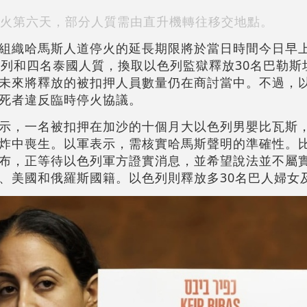
火第六天，部分人質需由直升機轉往移交地點。
組織哈馬斯人道停火的延長期限將於當日時間今日早
色列和四名泰國人質，換取以色列監獄釋放30名巴勒斯
未來將釋放的被扣押人員數量仍在商討當中。不過，
死者違反臨時停火協議。
示，一名被扣押在加沙的十個月大以色列男嬰比瓦斯
炸中喪生。以軍表示，需核實哈馬斯聲明的準確性。
布，正等待以色列軍方證實消息，並希望說法並不屬
、美國和俄羅斯國籍。以色列則釋放多30名巴人婦女及