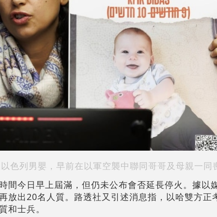
大以色列男嬰，早前在以軍空襲中聯同哥哥及母親一同
時間今日早上屆滿，但仍未公布會否延長停火。據以
再放出20名人質。路透社又引述消息指，以哈雙方正
質和士兵。