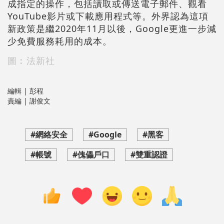
成指定的操作，包括讀取或傳送電子郵件、觀看
YouTube影片或下載應用程式等。外界認為這項
新政策是繼2020年11月以後，Google更進一步減
少免費服務耗用的成本。
圖︰法新社
編輯 | 彭程
責編 | 謝俊文
#網絡安全
#Google
#黑客
#帳號
#傀儡戶口
#雙重認證