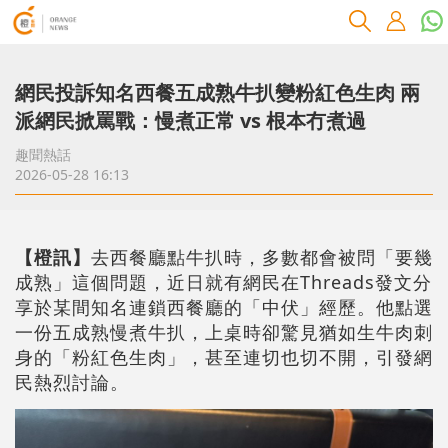
網民投訴知名西餐五成熟牛扒變粉紅色生肉 兩
派網民掀罵戰：慢煮正常 vs 根本冇煮過
趣聞熱話
2026-05-28 16:13
【橙訊】
去西餐廳點牛扒時，多數都會被問「要幾
成熟」這個問題，近日就有網民在Threads發文分
享於某間知名連鎖西餐廳的「中伏」經歷。他點選
一份五成熟慢煮牛扒，上桌時卻驚見猶如生牛肉刺
身的「粉紅色生肉」，甚至連切也切不開，引發網
民熱烈討論。