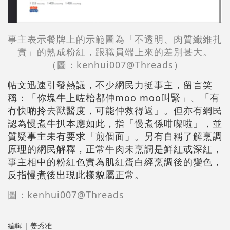
事主表示餐牌上的示範圖為「不透明、肉質纖維扎
實」的熟成粉紅，跟職員端上來的差別甚大。
（圖：
kenhui007@Threads）
帖文迅速引發熱議，不少網民力挺事主，留言笑
稱：「你塊牛上咗枱都仲moo moo叫緊」、「有
冇快啲拎去獸醫度，可能仲救得返」。但亦有網民
認為慢煮牛扒本應如此，指「慢煮係咁㗎啦」，並
質疑事主未有要求「煎個面」。另有自稱了解烹調
原理的網民解釋，正常牛肉未烹調是鮮紅或深紅，
事主相中的粉紅色實為肌紅蛋白經烹調後的變色，
反指慢煮後出現此樣貌屬正常。
圖：kenhui007@Threads
編輯 | 姜秀雅