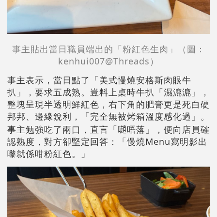
事主貼出當日職員端出的「粉紅色生肉」（圖：
kenhui007@Threads）
事主表示，當日點了「美式慢燒安格斯肉眼牛
扒」，要求五成熟。豈料上桌時牛扒「濕漉漉」，
整塊呈現半透明鮮紅色，右下角的肥膏更是死白硬
邦邦、邊緣銳利，「完全無被烤箱溫度感化過」。
事主勉強吃了兩口，直言「𡁻唔落」，便向店員確
認熟度，對方卻堅定回答：「慢燒Menu寫明影出
嚟就係咁粉紅色。」