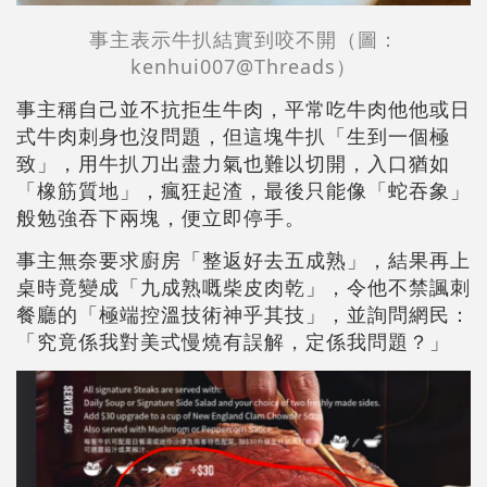
事主表示牛扒結實到咬不開（圖：
kenhui007@Threads）
事主稱自己並不抗拒生牛肉，平常吃牛肉他他或日
式牛肉刺身也沒問題，但這塊牛扒「生到一個極
致」，用牛扒刀出盡力氣也難以切開，入口猶如
「橡筋質地」，瘋狂起渣，最後只能像「蛇吞象」
般勉強吞下兩塊，便立即停手。
事主無奈要求廚房「整返好去五成熟」，結果再上
桌時竟變成「九成熟嘅柴皮肉乾」，令他不禁諷刺
餐廳的「極端控溫技術神乎其技」，並詢問網民：
「究竟係我對美式慢燒有誤解，定係我問題？」