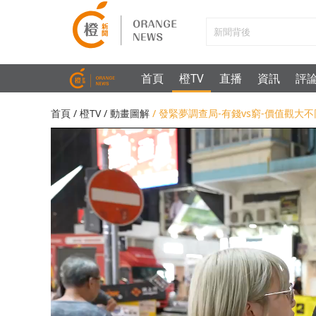
首頁
橙TV
直播
資訊
評
首頁
/
橙TV
/
動畫圖解
/ 發緊夢調查局-有錢vs窮-價值觀大不