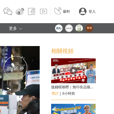
爆料
登入
e
更多
相關視頻
搵錢呢啲嘢｜無印良品擬開30間「MUJI com」 或進駐街舖醫院 同區多店無憂互搶生意
專訪
| 6小時前