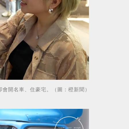
卻會開名車、住豪宅。（圖：橙新聞）