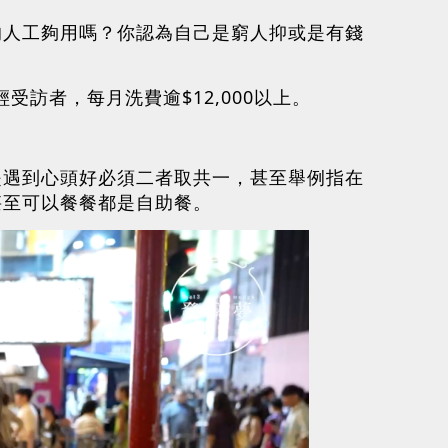
的人工夠用嗎？你認為自己是窮人抑或是有錢
輕受訪者，每月洗費逾$12,000以上。
是遇到心頭好必須二者取共一，甚至舉例指在
甚至可以餐餐都是自助餐。