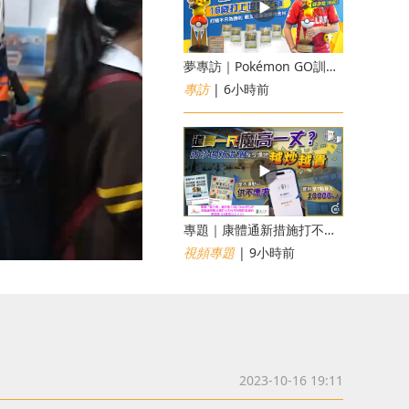
夢專訪｜Pokémon GO訓練員「蝦皮」16歲打上世界第一！戰友成最強後盾
專訪
| 6小時前
專題｜康體通新措施打不倒黃牛？室內運動場一場難求越炒越貴
視頻專題
| 9小時前
2023-10-16 19:11