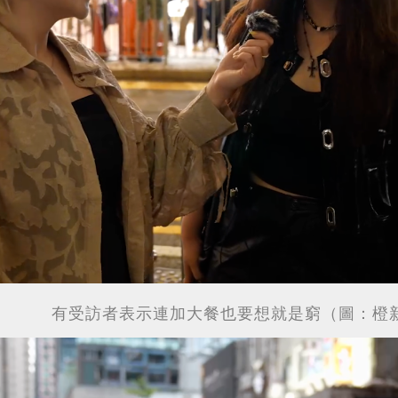
有受訪者表示連加大餐也要想就
是
窮
（圖：橙