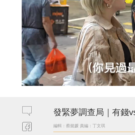
發緊夢調查局｜有錢v
編輯：蔡懿媛
責編：丁文琪