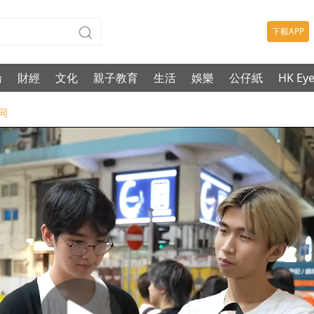
下載APP
論
財經
文化
親子教育
生活
娛樂
公仔紙
HK Ey
同