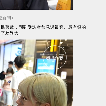
橙新聞）
於搵著數，問到受訪者曾見過最窮、最有錢的
水平差異大。