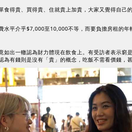
單食得貴、買得貴、住就貴上加貴，大家又覺得自己
平介乎$7,000至10,000不等，而要負擔房租的年
竟如出一轍認為財力體現在飲食上。有受訪者表示窮
認為有錢則是沒有「貴」的概念，吃飯不需看價錢，