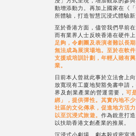
浸」方式呈現，增加觀眾的參與
動增添動力。再加上國家在《「
所體驗，打造智慧沉浸式體驗新
至於香港方面，儘管我們早前在
而有業界人士反映香港在硬件上
足夠，令劇團及表演者難以長期
無法成為展演場地。
至於在軟件
支援或培訓計劃，年輕人雖有興
業。
日前本人曾就此事於立法會上向
放寬現有工廈地契豁免書申請，
界及創業產業的營運需要，
可
綁」，提供彈性。其實內地不少
社區的文化傳承，促進地方活力
以至沉浸式旅遊。
作為銳意打造
以扶助香港文創產業的推展。
沉浸式小劇場、劇本殺或密室逃