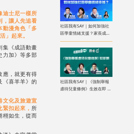
像迪士尼一樣所
列，讓人先追看
社區我有SAY｜如何加強社
本動漫角色「多
區學童情緒支援？家長成
鮮活」起來。
「共行者」建價值觀教育
劇集《成語動畫
史力加》等多部
效應，就更有得
及《喜羊羊》的
社區我有SAY｜《強制舉報
虐待兒童條例》生效在即 加
強公眾認知人人有責
港文化及旅遊宣
化緊扣起來，
所
栩栩如生，從而