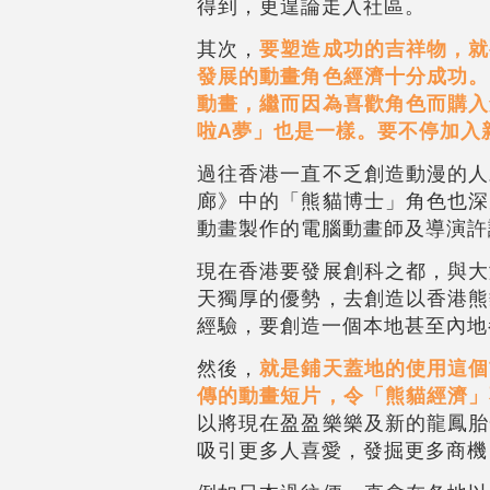
得到，更遑論走入社區。
其次，
要塑造成功的吉祥物，就
發展的動畫角色經濟十分成功。
動畫，繼而因為喜歡角色而購入
啦A夢」也是一樣。要不停加入
過往香港一直不乏創造動漫的人
廊》中的「熊貓博士」角色也深
動畫製作的電腦動畫師及導演許
現在香港要發展創科之都，與大
天獨厚的優勢，去創造以香港熊
經驗，要創造一個本地甚至內地
然後，
就是鋪天蓋地的使用這個
傳的動畫短片，令「熊貓經濟」
以將現在盈盈樂樂及新的龍鳳胎
吸引更多人喜愛，發掘更多商機