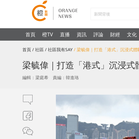
首頁
橙TV
直播
資訊
評論
財經
文化
首頁
/ 社區
/ 社區我有SAY
/ 梁毓偉｜打造「港式」沉浸式
梁毓偉｜打造「港式」沉浸式
編輯：梁庭希
責編：韓進珞