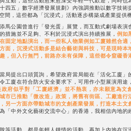
與互動，這些活動愈來愈深受年輕一代歡迎，同時也
十四五」數字經濟發展規劃》內強調推動以數字技術
空間，這些都為「沉浸式」活動逐步構築成產業提供
添馬公園曾進行「發光蛋」展覽，而互動式劇場表演
的措施並不足夠、不利於沉浸式演出持續推展，
例如
在固定地點演出，而一些私人物業例如工廈雖然合適
方面，沉浸式活動多是結合藝術與科技，可是現時本
趣，但入行無門，前路亦未有保障，這些都令窒礙香
當局提出口頭質詢，希望政府當局能在「活化工廈」
令工廈在符合防火安全要求下，可用作小型展演用途
是政府似乎對「工廈經濟」並不熱衷，亦未願意為文
城市已推動「微改造」政策，將舊有街區、工廠進行
，另一方面亦帶動城市的文創產業發展，打造本土文創
為「中外文化藝術交流中心」的香港，我相信內地的
脫等活動，都是年輕人鍾情的活動，再加上內地在沉