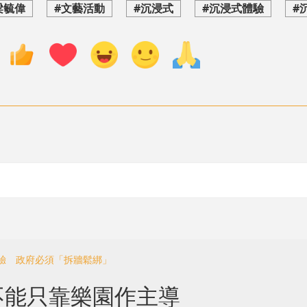
梁毓偉
#文藝活動
#沉浸式
#沉浸式體驗
#
體驗 政府必須「拆牆鬆綁」
不能只靠樂園作主導