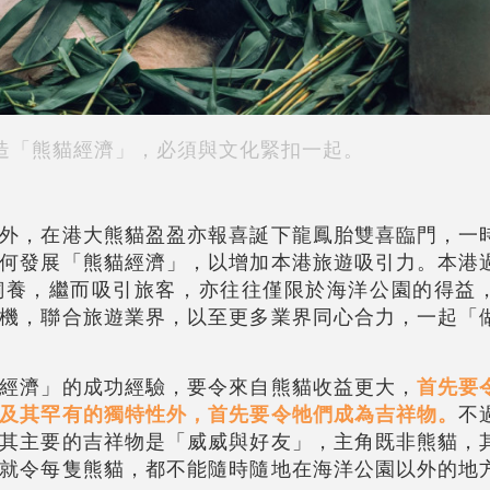
造「熊貓經濟」，必須與文化緊扣一起。
外，在港大熊貓盈盈亦報喜誕下龍鳳胎雙喜臨門，一
何發展「熊貓經濟」，以增加本港旅遊吸引力。本港
飼養，繼而吸引旅客，亦往往僅限於海洋公園的得益
機，聯合旅遊業界，以至更多業界同心合力，一起「
經濟」的成功經驗，要令來自熊貓收益更大，
首先要
及其罕有的獨特性外，首先要令牠們成為吉祥物。
不
其主要的吉祥物是「威威與好友」，主角既非熊貓，
就令每隻熊貓，都不能隨時隨地在海洋公園以外的地