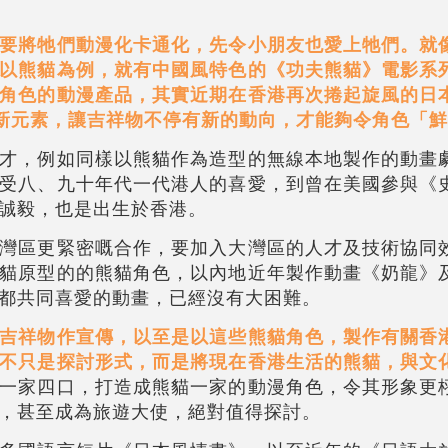
要將牠們動漫化卡通化，先令小朋友也愛上牠們。就
以熊貓為例，就有中國風特色的《功夫熊貓》電影系
角色的動漫產品，其實近期在香港再次捲起旋風的日
新元素，讓吉祥物不停有新的動向，才能夠令角色「
才，例如同樣以熊貓作為造型的無線本地製作的動畫
受八、九十年代一代港人的喜愛，到曾在美國參與《
誠毅，也是出生於香港。
灣區更緊密嘅合作，要加入大灣區的人才及技術協同
貓原型的的熊貓角色，以內地近年製作動畫《奶龍》
都共同喜愛的動畫，已經沒有大困難。
吉祥物作宣傳，以至是以這些熊貓角色，製作有關香
不只是探討形式，而是將現在香港生活的熊貓，與文
一家四口，打造成熊貓一家的動漫角色，令其形象更
，甚至成為旅遊大使，絕對值得探討。