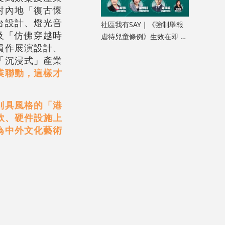
對內地「復古懷
台設計、燈光音
社區我有SAY｜《強制舉報
及「仿佛穿越時
虐待兒童條例》生效在即 加
員作展演設計、
強公眾認知人人有責
「沉浸式」產業
業聯動，這樣才
別具風格的「港
軟、硬件設施上
為中外文化藝術