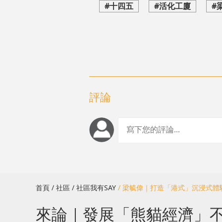
#十四五
#活化工廈
#
評論
首頁
/ 社區
/ 社區我有SAY
/ 梁毓偉｜打造「港式」沉浸式
來論｜發展「熊貓經濟」