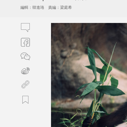
編輯：韓進珞
責編：梁庭希