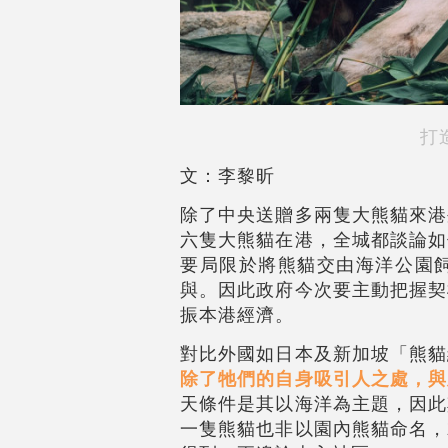
打
文：李黎昕
除了中央送贈多兩隻大熊貓來港
六隻大熊貓在港，全城都談論如
要局限於將熊貓交由海洋公園
與。因此政府今次要主動把握契
振本港經濟。
對比外國如日本及新加坡「熊貓
除了牠們的自身吸引人之處，與
天條件是其以海洋為主題，因此
一隻熊貓也非以園內熊貓命名，