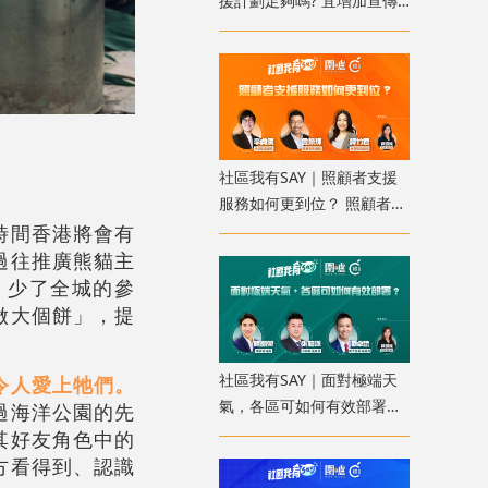
援計劃足夠嗎? 宜增加宣傳
使更多人受惠
社區我有SAY｜照顧者支援
服務如何更到位？ 照顧者資
料庫讓服務更精準
時間香港將會有
過往推廣熊貓主
，少了全城的參
做大個餅」，提
社區我有SAY｜面對極端天
令人愛上牠們。
氣，各區可如何有效部署？
過海洋公園的先
配合科技加強預報
其好友角色中的
方看得到、認識