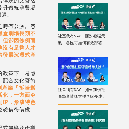
為傳統的文藝活
提升傳統消費場
機遇。
也時有公演。然
黑盒劇場長期不
社區我有SAY｜面對極端天
，但卻因條例而
氣，各區可如何有效部署？
地沒有足夠人才
配合科技加強預報
港發展沉浸式產
的政策下，考慮
，配合文化藝術
創產業「拆牆鬆
社區我有SAY｜如何加強社
活化，一方面令
區學童情緒支援？家長成
IP，形成特色
「共行者」建價值觀教育
經驗借得借鏡，
浸式娛樂及產業