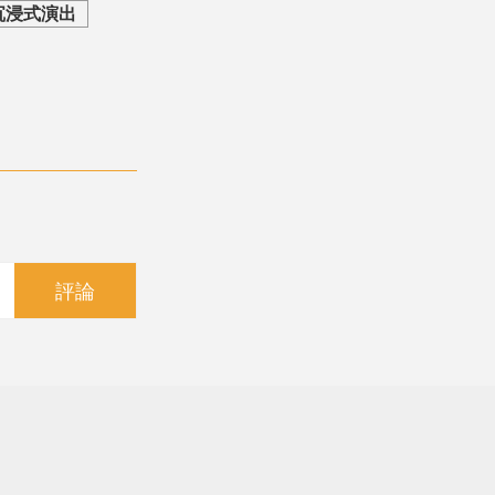
沉浸式演出
評論