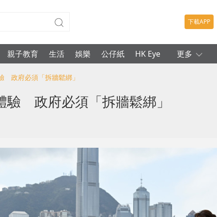
下載APP
親子教育
生活
娛樂
公仔紙
HK Eye
更多
體驗 政府必須「拆牆鬆綁」
體驗 政府必須「拆牆鬆綁」