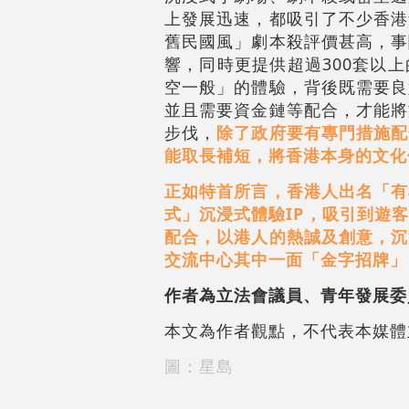
上發展迅速，都吸引了不少香港
舊民國風」劇本殺評價甚高，事
響，同時更提供超過300套以
空一般」的體驗，背後既需要良
並且需要資金鏈等配合，才能將
步伐，
除了政府要有專門措施配
能取長補短，將香港本身的文化
正如特首所言，香港人出名「有
式」沉浸式體驗IP，吸引到遊
配合，以港人的熱誠及創意，沉
交流中心其中一面「金字招牌」
作者為立法會議員、青年發展委
本文為作者觀點，不代表本媒體
圖：星島