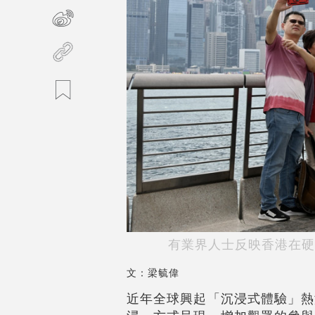
有業界人士反映香港在硬
文：梁毓偉
近年全球興起「沉浸式體驗」熱