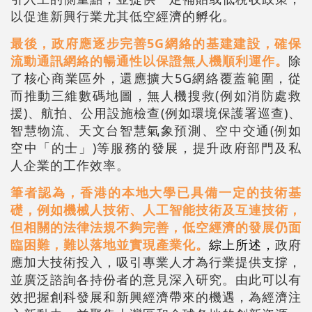
以促進新興行業尤其低空經濟的孵化。
最後，政府應逐步完善5G網絡的基建建設，確保
流動通訊網絡的暢通性以保證無人機順利運作。
除
了核心商業區外，還應擴大5G網絡覆蓋範圍，從
而推動三維數碼地圖，無人機搜救(例如消防處救
援)、航拍、公用設施檢查(例如環境保護署巡查)、
智慧物流、天文台智慧氣象預測、空中交通(例如
空中「的士」)等服務的發展，提升政府部門及私
人企業的工作效率。
筆者認為，香港的本地大學已具備一定的技術基
礎，例如機械人技術、人工智能技術及互連技術，
但相關的法律法規不夠完善，低空經濟的發展仍面
臨困難，難以落地並實現產業化。
綜上所述，
政府
應加大技術投入，吸引專業人才為行業提供支撐，
並廣泛諮詢各持份者的意見深入研究。由此可以有
效把握創科發展和新興經濟帶來的機遇，為經濟注