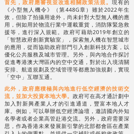
首先，政府應審視並改進相關政策法規。
現有的
《小型無人機令》（第448G章）雖於2022年生
效，但除了拍攝用途外，尚未針對大型無人機的應
用，例如用於物流行業中運載重貨，消防隊緊急救
援等，進行深入規範。政府可藉助2019年創立的
「智慧政府創新實驗室」，探索無人機在智慧城市
的應用，從而協助政府部門引入創新科技方案，以
優化公共服務及城市管理。另外，與內地合作探討
促進粵港澳大灣區內的空中交通，對於出入境清關
安排、航道規劃及空域管理等都應加強規劃，實現
「空中」互聯互通。
此外，政府應積極與內地進行低空經濟的技術交
流，並加大投資本地大學。
政府可在高才通計劃中
加入對新興產業人才的引進通道，豐富本地人才
庫。例如，可以舉辦低空經濟論壇，邀請國內外知
名學者或者企業高管赴港交流。另外，政府需要深
思，作為香港未來發展新引擎的北部都會區在產業
引入上的側重點，並提供一定補貼或低稅收政策，