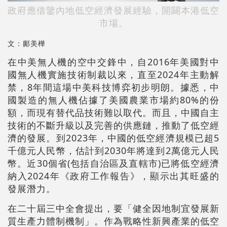
政府應借鑒內地低空經濟發展經驗，開闢本港低空
市場。
文：鄺美樺
在中美無人機的空中交鋒中，自2016年美國對中
國無人機實施技術制裁以來，直至2024年主動解
禁，8年間這場中美科技博弈初步明朗。據悉，中
國製造的無人機佔據了美國農業市場約80%的份
額，而現有替代品技術難以取代。而且，中國自主
技術的不斷升級以及完善的供應鏈，推動了低空經
濟的發展。到2023年，中國的低空經濟規模已超5
千億元人民幣，估計到2030年將達到2萬億元人民
幣。近30個省(包括自治區及直轄市)已將低空經濟
納入2024年《政府工作報告》，顯示出其旺盛的
發展潛力。
在二十屆三中全會提出，要「健全因地制宜發展新
質生產力體制機制」。作為戰略性新興產業的低空