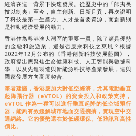
經濟在這一背景下快速發展。從歷史中的「師夷長
技以制夷」至今，自主創新、日新月異，再次證明
了科技是第一生產力、人才是首要資源，而創新則
是推動經濟發展的動力。
香港作為粵港澳大灣區的重要一員，除了頗具優勢
的金融和旅遊業，還是否應乘科技之東風？根據
2022年12月公布的《香港創新科技發展藍圖》，
政府提出應聚焦生命健康科技、人工智能與數據科
學，以及先進製造與新能源科技等產業發展，這與
國家發展方向高度契合。
筆者建議，香港應加大對低空經濟，尤其電動垂直
起降飛行器（eVTOL）的資金投入和政策支持，
eVTOL 作為一種可以進行垂直起降的低空域飛行
器，能夠有效緩解城市地面交通擁擠，實現空中交
通網絡。它的優勢還在於低碳環保、低雜訊和高性
價比。