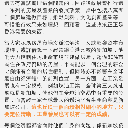
過去有嘗試處理這個問題的，回歸後政府曾推行過
一系列的房屋及產業的發展政策，當中包括八萬五
千個房屋建做目標，推動創科，文化創新產業等，
可惜推行效果未如理想，回頭看，這些政策正正是
香港需要的東西。
當大家認為房屋市場沒辦法解決，又或影響資本市
場時，或許借鏡一下經常跟香港比較的新加坡，他
們大力控制住房地產市場並建做房屋，超過80%市
民住在政府資助的房屋，市民能以一個合理的薪金
比例擁有合適的居住權利，但同時亦不影響在全球
最自由經濟體中的前列位置，另一方面，在工業發
展也有一定規模，例如煉油工業，全球第三大煉油
國就是新加坡，使他們在全球油交易中有重要的位
置，而曾經一家全球最大的鑽油平台生產商亦是新
加坡公司。
這也反映一個面積相對細小的地方，只
要定位清晰，工業發展也可以有一定的成績。
每個經濟體都會面對他們自身的問題，像新加坡發