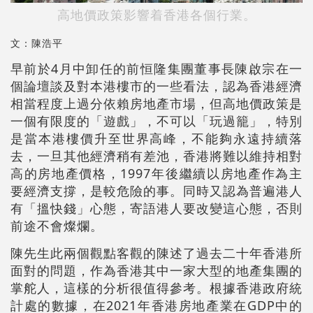
高地價政策影響着香港各個行業。
文：陳浩平
早前於4月中卸任的前恒隆集團董事長陳啟宗在一
個論壇談及對本港樓市的一些看法，認為香港經濟
相當程度上過分依賴房地產市場，但高地價政策是
一個有限度的「遊戲」，不可以「玩過籠」，特別
是當本港樓價升至世界高峰，不能夠永遠持續落
去，一旦其他經濟稍有差池，香港將難以維持相對
高的房地產價格，1997年後繼續以房地產作為主
要經濟支撐，是較危險的事。同時又認為普遍港人
有「搵快錢」心態，寄語港人要改變這心態，否則
前途不會燦爛。
陳先生此兩個觀點客觀的陳述了過去二十年香港所
面對的問題，作為香港其中一家大型的地產集團的
掌舵人，這樣的分析很值得參考。根據香港政府統
計處的數據，在2021年香港房地產業在GDP中的