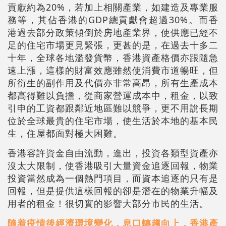
貢獻約為20%，若加上相關產業，如建造及專業服
務等，其佔香港的GDP總貢獻會超過30%。而香
港過去部分政策傾倒於房地產業界，使供應已經不
足的住宅市場更見緊張，更甚的是，在過去十多二
十年，全球各地濫發貨幣，香港資產格價亦跟隨急
速上漲，這樣的財富效應雖然使消費市道暢旺，但
所衍生的副作用及代價亦非常高昂，所有生產成本
都高得難以負擔，從商家營運成本中，租金，以致
引申的工資都跟鄰近地區難以競爭，更不用說長期
位於全球最貴的住宅市場，使生活於本地的基本民
生，住屋都面對極大困難。
香港容許資金自由流動，進出，投資各類型資產亦
沒太大限制，使香港吸引大量資金追逐回報，物業
投資當然成為一個熱門項目，而資本追逐的只有是
回報，但是提供這樣回報的卻是潛在的物業升幅及
用者的租金！很切實的影響大部分市民的生活。
隨着疫情後經濟環境變化，息口轉趨向上，香港產