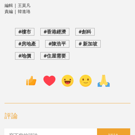
編輯 | 王莫凡
責編 | 韓進珞
#樓市
#香港經濟
#創科
#房地產
#陳浩平
# 新加坡
#地價
#住屋需要
評論