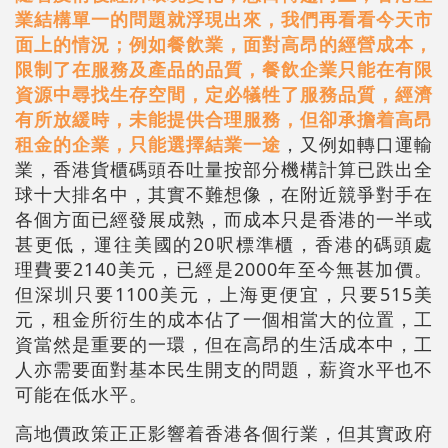
業結構單一的問題就浮現出來，我們再看看今天市
面上的情況；例如餐飲業，面對高昂的經營成本，
限制了在服務及產品的品質，餐飲企業只能在有限
資源中尋找生存空間，定必犠牲了服務品質，經濟
有所放緩時，未能提供合理服務，但卻承擔着高昂
租金的企業，只能選擇結業一途
，又例如轉口運輸
業，香港貨櫃碼頭吞吐量按部分機構計算已跌出全
球十大排名中，其實不難想像，在附近競爭對手在
各個方面已經發展成熟，而成本只是香港的一半或
甚更低，運往美國的20呎標準櫃，香港的碼頭處
理費要2140美元，已經是2000年至今無甚加價。
但深圳只要1100美元，上海更便宜，只要515美
元，租金所衍生的成本佔了一個相當大的位置，工
資當然是重要的一環，但在高昂的生活成本中，工
人亦需要面對基本民生開支的問題，薪資水平也不
可能在低水平。
高地價政策正正影響着香港各個行業，但其實政府