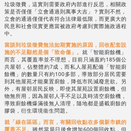
垃圾徵費，這實則需要政府內部進行反思，相關政
策是否僅僅「立會通過則萬事大吉」？實則不然，
立會的通過僅僅代表符合法律最低限，而更廣大的
民意和社會現實更應當被政府考慮到實際施政過程
中。
當談到垃圾徵費無法如期實施的原因，回收配套設
施的不足顯然是個「致命傷」。
就「智能廚餘機」
而言，其覆蓋率並不理想，目前只涵蓋約185個公
共屋邨，佔整體約7成，而私人屋苑配備「智能廚
餘機」的數量只有約100多部，導致部分居民需要
到其他屋苑才能棄置廚餘，降低市民減廢意欲。另
外，有屋邨居民反映，即使其屋苑設置廚餘機，但
物無所用，因為屋邨人手不足以及時清空廚餘機，
導致廚餘機爆滿後無人清理，隨地都是盛載廚餘的
膠袋，衍生環境衞生問題。
就「綠在區區」而言，有關回收點在多個新市鎮的
覆蓋不足。
雖然當局日後會增加600個回收點，但