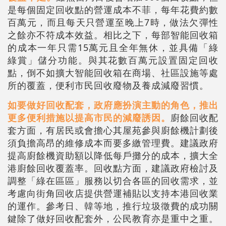
是每個固定回收點的營運成本不菲，每年花費約數
百萬元，而且每天只營運至晚上7時，做法欠彈性
之餘亦不符成本效益。相比之下，每部智能回收箱
的成本一年只需15萬元且全年無休，並具備「綠
綠賞」儲分功能。與其花數百萬元設置固定回收
點，倒不如擴大智能回收箱在商場、社區設施等處
所的覆蓋，便利市民回收廢物及養成減廢習慣。
如要做好回收配套，政府應扮演主動的角色，推出
更多便利措施以提高市民的減廢誘因。
廚餘回收配
套方面，有居民或會擔心其屋苑參與廚餘機計劃後
須負擔高昂的維修成本而要多繳管理費。建議政府
提高廚餘機資助額以降低每戶攤分的成本，擴大全
港廚餘回收覆蓋率。回收點方面，建議政府檢討及
調整「綠在區區」服務以切合各區的回收需求，並
考慮向街角回收店提供營運補貼以支持本港回收業
的運作。參考日、韓等地，推行垃圾徵費的成功關
鍵除了做好回收配套外，公民教育亦是重中之重。