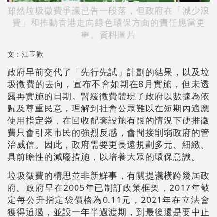
雖然垃圾徵費爭議已告一段落，但政府在「減少浪
費」和推動香港走向綠色環保方面的責任應當更
重。
資料圖片
文：江玉歡
政府早前交代了「先行先試」計劃的結果，以及垃
圾徵費的去向，宣布不會如期在8月實施，但未透
露再實施的日期。暫緩徵費體現了政府以數據為依
歸及尊重民意，理解到社會公眾難以在短期內適應
使用指定袋，在回收配套設施有限的情況下硬推徵
費只會引來市民的強烈反感，會間接削弱政府的管
治威信。因此，政府需要更長遠規劃多元、細緻、
具前瞻性的減廢措施，以培養大眾的環保意識。
垃圾徵費的構思並非新鮮事，有關提議橫跨幾屆政
府。政府早在2005年已制訂政策框架，2017年敲
定每公升指定袋價格為0.11元，2021年在立法會
獲得通過，並設一年半過渡期，到最後還是要中止