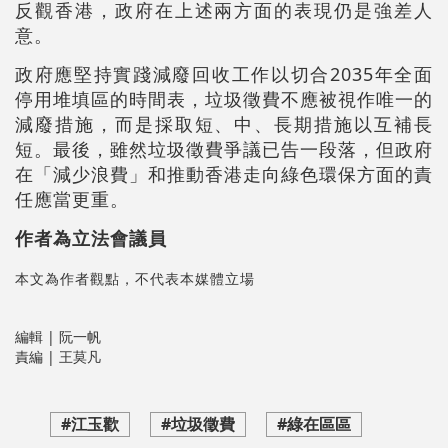
反觀香港，政府在上述兩方面的表現仍是強差人
意。
政府應堅持實踐減廢回收工作以切合2035年全面
停用堆填區的時間表，垃圾徵費不應被視作唯一的
減廢措施，而是採取短、中、長期措施以互補長
短。最後，雖然垃圾徵費爭議已告一段落，但政府
在「減少浪費」和推動香港走向綠色環保方面的責
任應當更重。
作者為立法會議員
本文為作者觀點，不代表本媒體立場
編輯 | 阮一帆
責編 | 王莫凡
#江玉歡
#垃圾徵費
#綠在區區